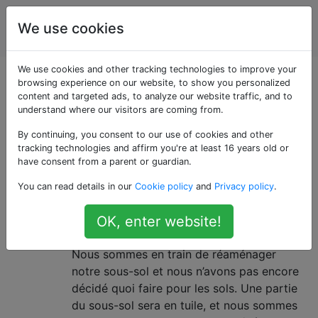
Amélioration
Étiquettes
We use cookies
Account
de l'habitat
We use cookies and other tracking technologies to improve your
Questions marquées
browsing experience on our website, to show you personalized
content and targeted ads, to analyze our website traffic, and to
understand where our visitors are coming from.
«basement-
By continuing, you consent to our use of cookies and other
refinishing»
tracking technologies and affirm you're at least 16 years old or
have consent from a parent or guardian.
You can read details in our
Cookie policy
and
Privacy policy
.
Devrais-je utiliser un sous-
8
plancher pour le plancher d'un
OK, enter website!
sous-sol fini?
Nous sommes en train de réaménager
notre sous-sol et nous n’avons pas encore
décidé quoi faire pour les sols. Une partie
du sous-sol sera en tuile, et nous sommes