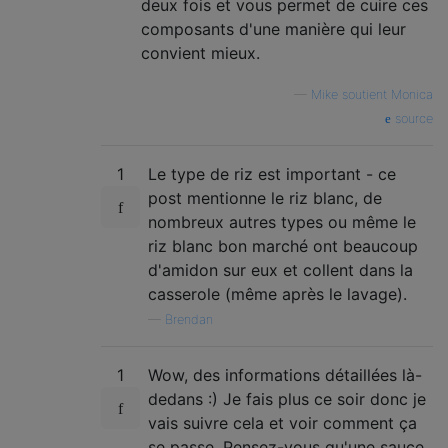
deux fois et vous permet de cuire ces
composants d'une manière qui leur
convient mieux.
—
Mike soutient Monica
source
1
Le type de riz est important - ce
post mentionne le riz blanc, de
nombreux autres types ou même le
riz blanc bon marché ont beaucoup
d'amidon sur eux et collent dans la
casserole (même après le lavage).
—
Brendan
1
Wow, des informations détaillées là-
dedans :) Je fais plus ce soir donc je
vais suivre cela et voir comment ça
se passe. Pensez-vous qu'une sauce