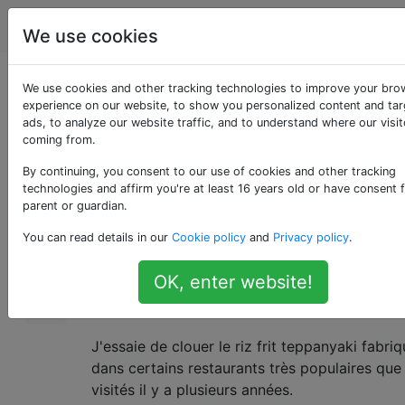
Cuisine
Étiquettes
Account
We use cookies
Comment puis-je
We use cookies and other tracking technologies to improve your bro
experience on our website, to show you personalized content and ta
ads, to analyze our website traffic, and to understand where our visit
améliorer mon riz frit?
coming from.
By continuing, you consent to our use of cookies and other tracking
technologies and affirm you're at least 16 years old or have consent 
Je suis un cuisinier amateur avec presque au
25
parent or guardian.
expérience (jamais enseigné par mes parents,
You can read details in our
Cookie policy
and
Privacy policy
.
première fois que je cuisinais seul était les p
jours à vivre seul), donc j'étudie très dur par
OK, enter website!
je veux être un grand cuisinier pour le les gen
vivent avec moi.
J'essaie de clouer le riz frit teppanyaki fabri
dans certains restaurants très populaires que j
visités il y a plusieurs années.