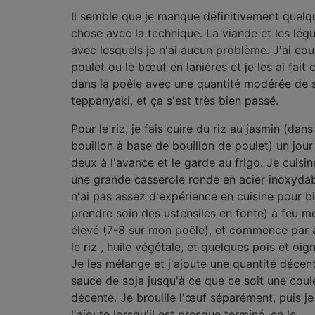
Il semble que je manque définitivement quelq
chose avec la technique. La viande et les lé
avec lesquels je n'ai aucun problème. J'ai cou
poulet ou le bœuf en lanières et je les ai fait 
dans la poêle avec une quantité modérée de 
teppanyaki, et ça s'est très bien passé.
Pour le riz, je fais cuire du riz au jasmin (dans
bouillon à base de bouillon de poulet) un jour
deux à l'avance et le garde au frigo. Je cuisin
une grande casserole ronde en acier inoxydab
n'ai pas assez d'expérience en cuisine pour b
prendre soin des ustensiles en fonte) à feu m
élevé (7-8 sur mon poêle), et commence par 
le riz , huile végétale, et quelques pois et oig
Je les mélange et j'ajoute une quantité décen
sauce de soja jusqu'à ce que ce soit une coul
décente. Je brouille l'œuf séparément, puis je
l'ajoute lorsqu'il est presque terminé, en le