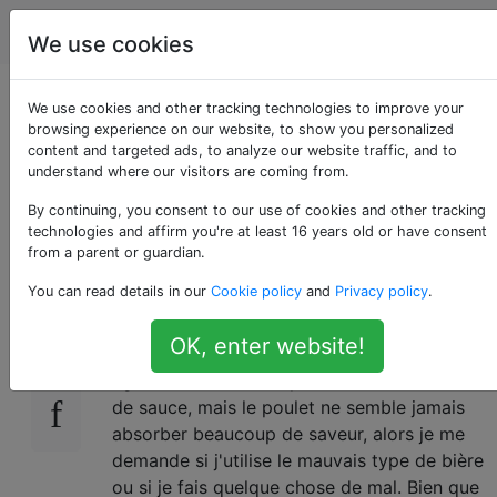
Cuisine
Étiquettes
Account
We use cookies
Suis-je raté quelque
We use cookies and other tracking technologies to improve your
browsing experience on our website, to show you personalized
content and targeted ads, to analyze our website traffic, and to
chose avec du poulet
understand where our visitors are coming from.
Beer Can?
By continuing, you consent to our use of cookies and other tracking
technologies and affirm you're at least 16 years old or have consent
from a parent or guardian.
You can read details in our
Cookie policy
and
Privacy policy
.
J'ai essayé plusieurs fois la bière, le poulet, le
14
barbecue et le four, mais cela ne me semble
OK, enter website!
pas trop spécial. Je ne sais pas si je devrais
également couvrir le poulet avec une sorte
de sauce, mais le poulet ne semble jamais
absorber beaucoup de saveur, alors je me
demande si j'utilise le mauvais type de bière
ou si je fais quelque chose de mal. Bien que