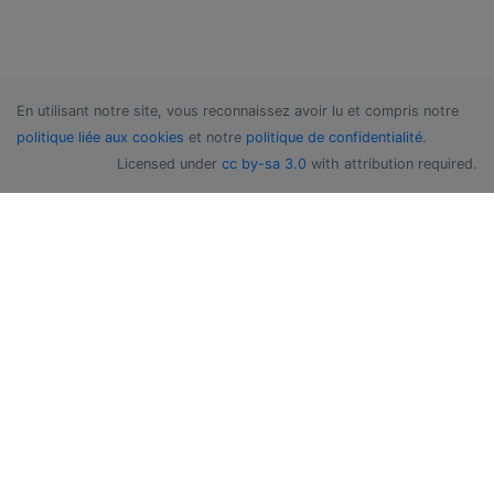
En utilisant notre site, vous reconnaissez avoir lu et compris notre
politique liée aux cookies
et notre
politique de confidentialité
.
Licensed under
cc by-sa 3.0
with attribution required.