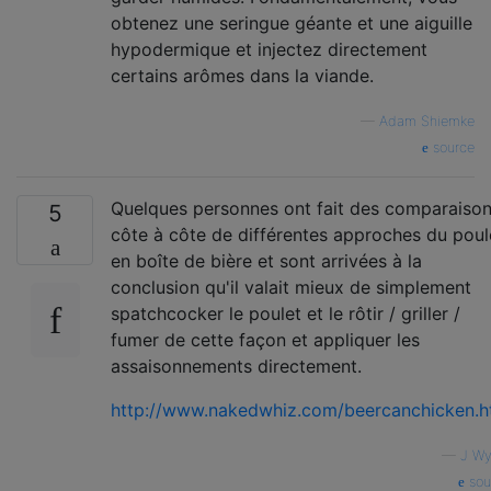
obtenez une seringue géante et une aiguille
hypodermique et injectez directement
certains arômes dans la viande.
—
Adam Shiemke
source
Quelques personnes ont fait des comparaiso
5
côte à côte de différentes approches du poul
en boîte de bière et sont arrivées à la
conclusion qu'il valait mieux de simplement
spatchcocker le poulet et le rôtir / griller /
fumer de cette façon et appliquer les
assaisonnements directement.
http://www.nakedwhiz.com/beercanchicken.
—
J Wy
sou