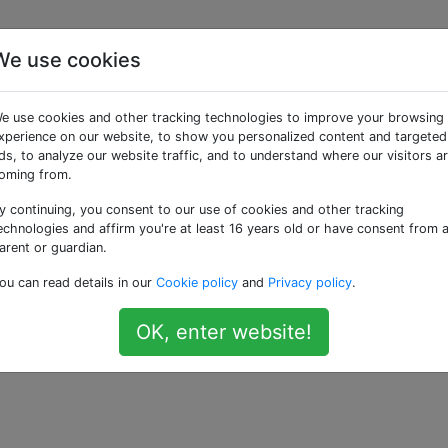
We use cookies
 riz
e use cookies and other tracking technologies to improve your browsing
xperience on our website, to show you personalized content and targeted
ds, to analyze our website traffic, and to understand where our visitors a
l est le bon ratio d'eau que je devrais utiliser?
oming from.
y continuing, you consent to our use of cookies and other tracking
echnologies and affirm you're at least 16 years old or have consent from 
arent or guardian.
ou can read details in our
Cookie policy
and
Privacy policy
.
OK, enter website!