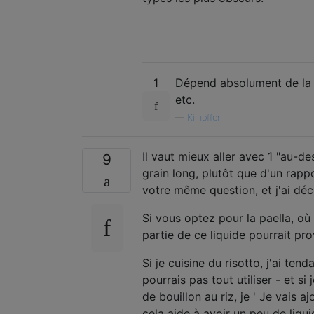
1
Dépend absolument de la m
etc.
—
Kilhoffer
Il vaut mieux aller avec 1 "au-de
9
grain long, plutôt que d'un rappo
votre même question, et j'ai déco
Si vous optez pour la paella, où c
partie de ce liquide pourrait pr
Si je cuisine du risotto, j'ai ten
pourrais pas tout utiliser - et s
de bouillon au riz, je ' Je vais 
cela aide à avoir un peu de liqu