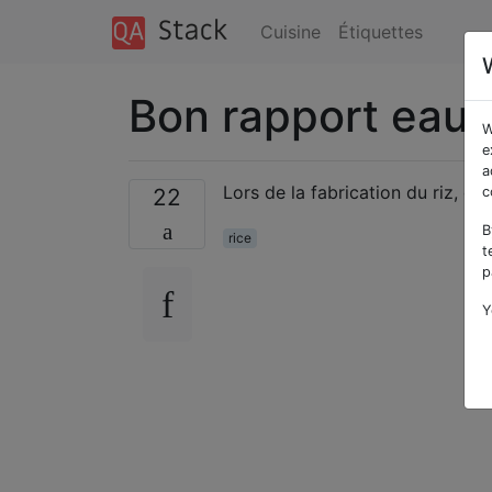
Cuisine
Étiquettes
Bon rapport eau /
W
e
a
Lors de la fabrication du riz, que
22
c
B
rice
t
p
Y