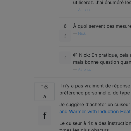
utiliserez. J'ai énuméré 
—
Aaronut
6
À quoi servent ces mesur
—
Nick T
@ Nick: En pratique, cela 
mais bonne question quan
—
Aaronut
Il n'y a pas vraiment de répons
16
préférence personnelle, de type d
Je suggère d'acheter un cuiseur
and Warmer with Induction Heati
Le cuiseur à riz a des instructi
types les plus obscurs.