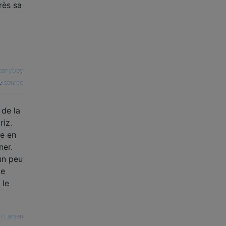
près sa
eanyboy
source
 de la
riz.
le en
ner.
 un peu
de
 le
i Larsen