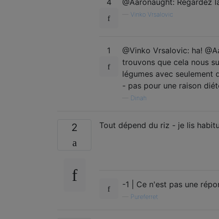
4
@Aaronaught: Regardez la
—
Vinko Vrsalovic
1
@Vinko Vrsalovic: ha! @Aa
trouvons que cela nous su
légumes avec seulement d
- pas pour une raison diét
—
Dinah
Tout dépend du riz - je lis habi
2
-1 | Ce n'est pas une répo
—
Pureferret