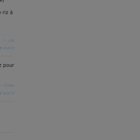
 riz à
—
Joe
source
z pour
—
Dinah
source