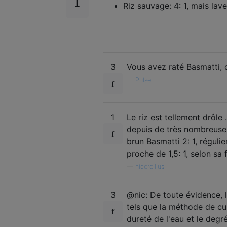
Riz sauvage: 4: 1, mais lav
3
Vous avez raté Basmatti, q
—
Pulse
1
Le riz est tellement drôle
depuis de très nombreuses
brun Basmatti 2: 1, régulie
proche de 1,5: 1, selon sa 
—
nicorellius
3
@nic: De toute évidence, 
tels que la méthode de cuis
dureté de l'eau et le degr