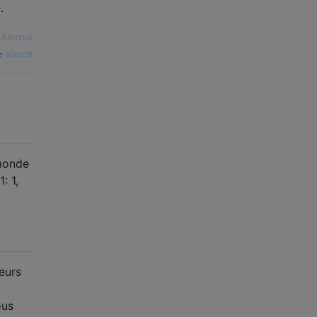
.
—
Aaronut
source
 monde
: 1,
eurs
ous