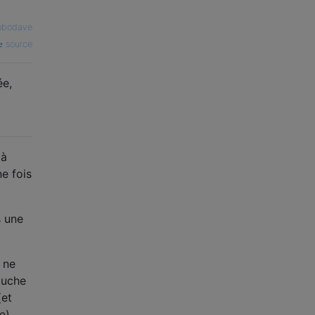
obodave
source
ée,
 à
ne fois
s une
e ne
louche
(et
e)