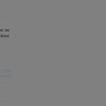
 et de
pâtes)
—
index
source