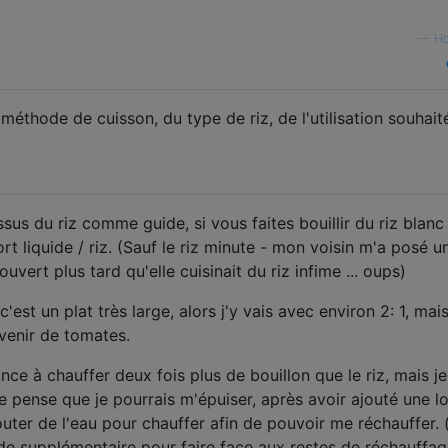
—
H
éthode de cuisson, du type de riz, de l'utilisation souhait
ssus du riz comme guide, si vous faites bouillir du riz blanc
rt liquide / riz. (Sauf le riz minute - mon voisin m'a posé u
uvert plus tard qu'elle cuisinait du riz infime ... oups)
'est un plat très large, alors j'y vais avec environ 2: 1, mai
ovenir de tomates.
dance à chauffer deux fois plus de bouillon que le riz, mais j
i je pense que je pourrais m'épuiser, après avoir ajouté une 
ajouter de l'eau pour chauffer afin de pouvoir me réchauffer. 
ide supplémentaire pour faire face aux restes de réchauffag