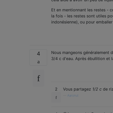
Et en mentionnant les restes - c
la fois - les restes sont utiles p
indonésienne), ou pour emballer 
Nous mangeons généralement du r
4
3/4 c d'eau. Après ébullition et la
2
Vous partagez
1/2 c
de ri
—
Aaronut