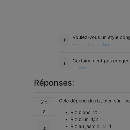
Voulez-vous un style con
—
Eight Days of Malaise
Certainement pas congee;
—
Donut
Réponses:
Cela dépend du riz, bien sûr - vo
25
Riz blanc: 2: 1
Riz brun: 1,5: 1
Riz au jasmin: 1.1: 1