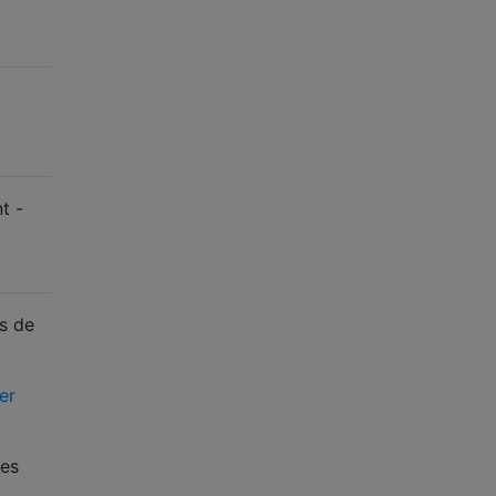
t -
es de
er
les