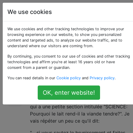
Cuisine
Étiquettes
Account
We use cookies
Le lait attendrit-il la
We use cookies and other tracking technologies to improve your
browsing experience on our website, to show you personalized
content and targeted ads, to analyze our website traffic, and to
viande?
understand where our visitors are coming from.
By continuing, you consent to our use of cookies and other tracking
technologies and affirm you're at least 16 years old or have
Dans
une autre question,
j'ai suggéré que le
15
consent from a parent or guardian.
lait pourrait être utilisé comme attendrisseur.
You can read details in our
Cookie policy
and
Privacy policy
.
Cela a généré un certain scepticisme, donc je
pense qu'il vaut la peine de sortir la question.
OK, enter website!
L'idée est venue de "The New Best Recipe"
qui a une petite section intitulée "SCIENCE:
Pourquoi le lait rend-il la viande tendre?". Je
vais répéter un peu ce qu'il dit:
"... si vous sautez le brunissement et faites