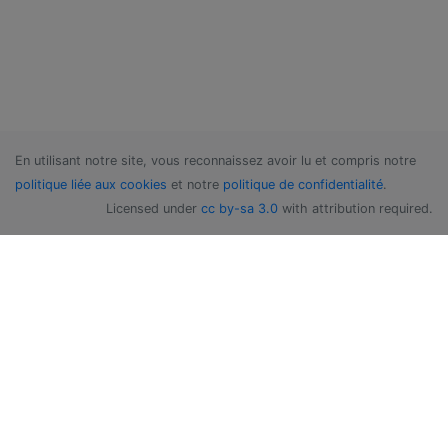
En utilisant notre site, vous reconnaissez avoir lu et compris notre
politique liée aux cookies
et notre
politique de confidentialité
.
Licensed under
cc by-sa 3.0
with attribution required.