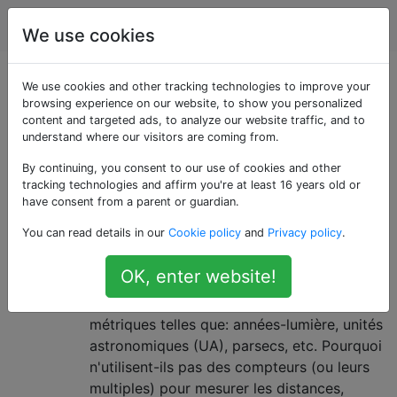
Astronomie
Étiquettes
Account
We use cookies
Questions marquées
We use cookies and other tracking technologies to improve your
browsing experience on our website, to show you personalized
content and targeted ads, to analyze our website traffic, and to
«units»
understand where our visitors are coming from.
By continuing, you consent to our use of cookies and other
Pourquoi les astronomes
13
tracking technologies and affirm you're at least 16 years old or
n'utilisent-ils pas des mètres pour
have consent from a parent or guardian.
mesurer des distances
You can read details in our
Cookie policy
and
Privacy policy
.
astronomiques?
OK, enter website!
En astronomie, les distances sont
généralement exprimées en unités non
métriques telles que: années-lumière, unités
astronomiques (UA), parsecs, etc. Pourquoi
n'utilisent-ils pas des compteurs (ou leurs
multiples) pour mesurer les distances,