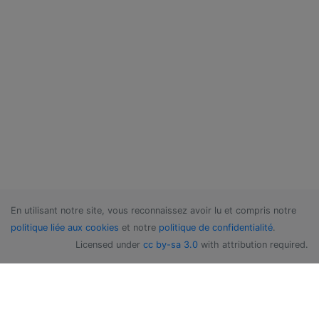
En utilisant notre site, vous reconnaissez avoir lu et compris notre
politique liée aux cookies
et notre
politique de confidentialité
.
Licensed under
cc by-sa 3.0
with attribution required.