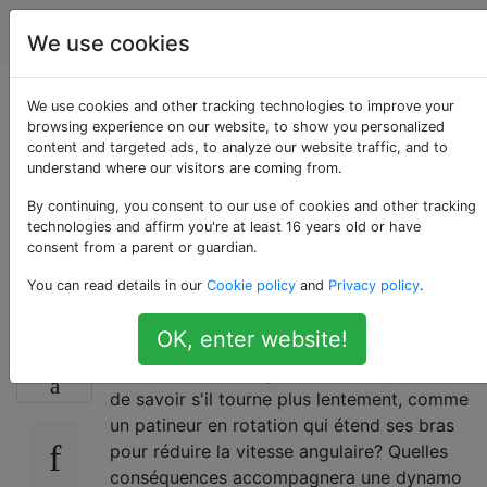
Astronomie
Étiquettes
Account
We use cookies
Le Soleil tournera-t-il
We use cookies and other tracking technologies to improve your
browsing experience on our website, to show you personalized
content and targeted ads, to analyze our website traffic, and to
plus lentement sous
understand where our visitors are coming from.
forme de géante
By continuing, you consent to our use of cookies and other tracking
technologies and affirm you're at least 16 years old or have
consent from a parent or guardian.
rouge?
You can read details in our
Cookie policy
and
Privacy policy
.
OK, enter website!
Lorsque le soleil manque d'hydrogène pour
9
fusionner, sa taille grossit et ma question est
de savoir s'il tourne plus lentement, comme
un patineur en rotation qui étend ses bras
pour réduire la vitesse angulaire? Quelles
conséquences accompagnera une dynamo