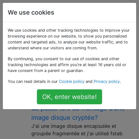
Apple
Étiquettes
Account
We use cookies
Questions marquées
We use cookies and other tracking technologies to improve your
browsing experience on our website, to show you personalized
content and targeted ads, to analyze our website traffic, and to
«sparsebundle»
understand where our visitors are coming from.
By continuing, you consent to our use of cookies and other
Un type d'image disque qui utilise des bandes pour
tracking technologies and affirm you're at least 16 years old or
stocker des fichiers, permettant ainsi à l'image disque
have consent from a parent or guardian.
de s'agrandir automatiquement.
You can read details in our
Cookie policy
and
Privacy policy
.
Pourquoi ne puis-je pas coller
4
OK, enter website!
dans la boîte de dialogue de mot
de passe lors du montage d'une
image disque cryptée?
J'ai une image disque encapsulée et
groupée fragmentée et j'ai utilisé fstab