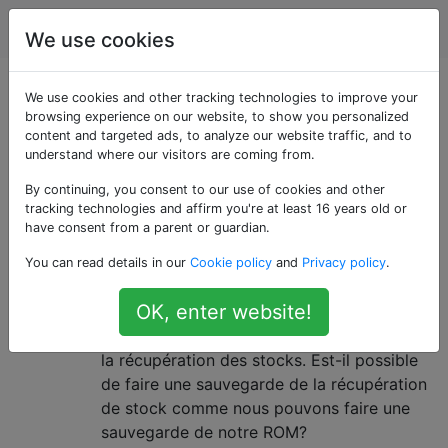
Android
Étiquettes
Account
We use cookies
Questions marquées
We use cookies and other tracking technologies to improve your
browsing experience on our website, to show you personalized
content and targeted ads, to analyze our website traffic, and to
«stock-rom»
understand where our visitors are coming from.
By continuing, you consent to our use of cookies and other
Pouvons-nous sauvegarder le
3
tracking technologies and affirm you're at least 16 years old or
stock recovery.img de quelque
have consent from a parent or guardian.
façon que ce soit?
You can read details in our
Cookie policy
and
Privacy policy
.
Supposons que je prévois de flasher ma
OK, enter website!
récupération avec TWRP / CWM, mais
supposons ensuite que je souhaite revenir à
la récupération des stocks. Est-il possible
de faire une sauvegarde de la récupération
de stock comme nous pouvons faire une
sauvegarde de notre ROM?