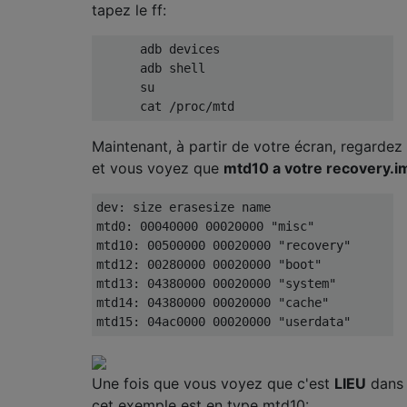
tapez le ff:
      adb devices 

      adb shell

      su 

Maintenant, à partir de votre écran, regardez 
et vous voyez que
mtd10 a votre recovery.i
dev: size erasesize name 

mtd0: 00040000 00020000 "misc" 

mtd10: 00500000 00020000 "recovery"

mtd12: 00280000 00020000 "boot"

mtd13: 04380000 00020000 "system"

mtd14: 04380000 00020000 "cache"

Une fois que vous voyez que c'est
LIEU
dans 
cet exemple est en type mtd10: