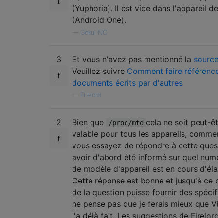
(Yuphoria). Il est vide dans l'appareil 
(Android One).
—
Gokul NC
3
Et vous n'avez pas mentionné la
source
Veuillez suivre
Comment faire référenc
documents écrits par d'autres
—
Firelord
2
Bien que
cela ne soit peut-ê
/proc/mtd
valable pour tous les appareils, commen
vous essayez de répondre à cette ques
avoir d'abord été informé sur quel num
de modèle d'appareil est en cours d'él
Cette réponse est bonne et jusqu'à ce q
de la question puisse fournir des spécifi
ne pense pas que je ferais mieux que Vi
l'a déjà fait. Les suggestions de Firelor