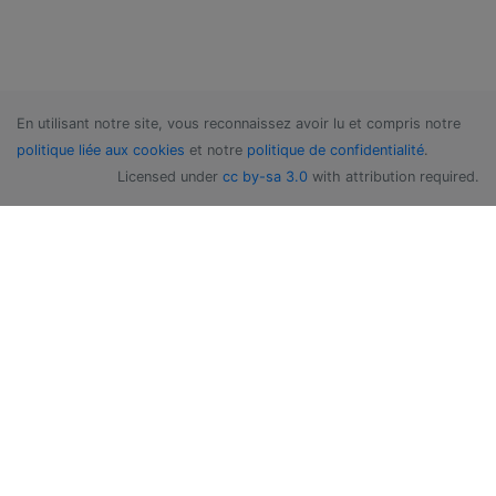
En utilisant notre site, vous reconnaissez avoir lu et compris notre
politique liée aux cookies
et notre
politique de confidentialité
.
Licensed under
cc by-sa 3.0
with attribution required.