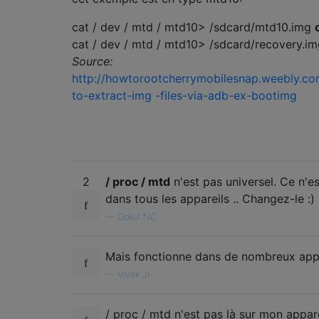
cat / dev / mtd / mtd10> /sdcard/mtd10.img
cat / dev / mtd / mtd10> /sdcard/recovery.i
Source:
http://howtorootcherrymobilesnap.weebly.c
to-extract-img -files-via-adb-ex-bootimg
2
/ proc / mtd
n'est pas universel. Ce n'es
dans tous les appareils .. Changez-le :)
—
Gokul NC
Mais fonctionne dans de nombreux appa
—
Vivek Ji
/ proc / mtd n'est pas là sur mon appare