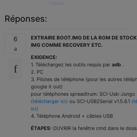
—
Firelord
Réponses:
EXTRAIRE BOOT.IMG DE LA ROM DE STOCK
6
IMG COMME RECOVERY ETC.
EXIGENCE:
1. Téléchargez les outils requis par
adb
.
2. PC
3. Pilotes de téléphone (pour les autres télé
google it out)
pour téléphones spreadtrum: SCI-Usb-Jungo
(télécharger ici)
ou SCI-USB2Serial v1.5.6.1
(t
ici)
4. Téléphone Android + câbles USB
ÉTAPES:
OUVRIR la fenêtre cmd dans le doss