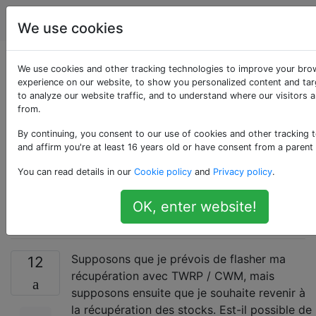
Android
Étiquettes
Account
We use cookies
Pouvons-nous
We use cookies and other tracking technologies to improve your bro
experience on our website, to show you personalized content and tar
to analyze our website traffic, and to understand where our visitors 
sauvegarder le stock
from.
recovery.img de
By continuing, you consent to our use of cookies and other tracking 
and affirm you're at least 16 years old or have consent from a parent
quelque façon que ce
You can read details in our
Cookie policy
and
Privacy policy
.
soit?
OK, enter website!
Supposons que je prévois de flasher ma
12
récupération avec TWRP / CWM, mais
supposons ensuite que je souhaite revenir à
la récupération des stocks. Est-il possible de