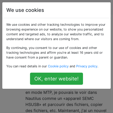
Android
Étiquettes
Account
We use cookies
Questions marquées
We use cookies and other tracking technologies to improve your
browsing experience on our website, to show you personalized
content and targeted ads, to analyze our website traffic, and to
«sony-xperia-u»
understand where our visitors are coming from.
By continuing, you consent to our use of cookies and other
Impossible d'explorer des fichiers
4
tracking technologies and affirm you're at least 16 years old or
sur mon Sony Xperia U à l'aide de
have consent from a parent or guardian.
mon ordinateur portable Ubuntu
You can read details in our
Cookie policy
and
Privacy policy
.
12.10
OK, enter website!
J'ai déjà utilisé Ubuntu 12.04. Lorsque je
connectais mon téléphone (Sony Xperia U)
en mode MTP, je pouvais le voir dans
Nautilus comme un «appareil SEMC
HSUSB» et parcourir des fichiers, copier
des fichiers, etc. Maintenant, j'ai un nouvel