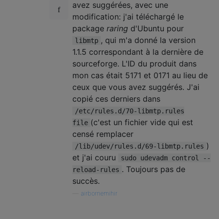
avez suggérées, avec une
modification: j'ai téléchargé le
package
raring
d'Ubuntu pour
, qui m'a donné la version
libmtp
1.1.5 correspondant à la dernière de
sourceforge. L'ID du produit dans
mon cas était 5171 et 0171 au lieu de
ceux que vous avez suggérés. J'ai
copié ces derniers dans
/etc/rules.d/70-libmtp.rules
(c'est un fichier vide qui est
file
censé remplacer
)
/lib/udev/rules.d/69-libmtp.rules
et j'ai couru
sudo udevadm control --
. Toujours pas de
reload-rules
succès.
—
airbornemihir