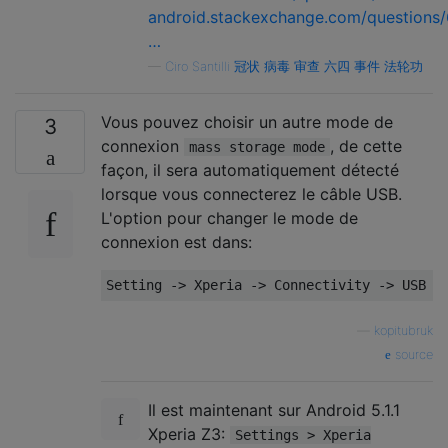
android.stackexchange.com/questions
…
—
Ciro Santilli 冠状 病毒 审查 六四 事件 法轮功
Vous pouvez choisir un autre mode de
3
connexion
, de cette
mass storage mode
façon, il sera automatiquement détecté
lorsque vous connecterez le câble USB.
L'option pour changer le mode de
connexion est dans:
—
kopitubruk
source
Il est maintenant sur Android 5.1.1
Xperia Z3:
Settings > Xperia