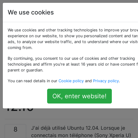
Android
Étiquettes
Account
We use cookies
Impossible d'explorer
We use cookies and other tracking technologies to improve your bro
experience on our website, to show you personalized content and ta
ads, to analyze our website traffic, and to understand where our visit
des fichiers sur mon
coming from.
Sony Xperia U à l'aide
By continuing, you consent to our use of cookies and other tracking
technologies and affirm you're at least 16 years old or have consent 
parent or guardian.
de mon ordinateur
You can read details in our
Cookie policy
and
Privacy policy
.
portable Ubuntu
OK, enter website!
12.10
J'ai déjà utilisé Ubuntu 12.04. Lorsque je
8
connectais mon téléphone (Sony Xperia U)