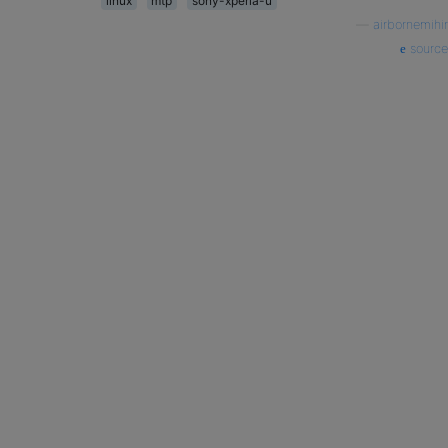
linux
mtp
sony-xperia-u
—
airbornemihir
source