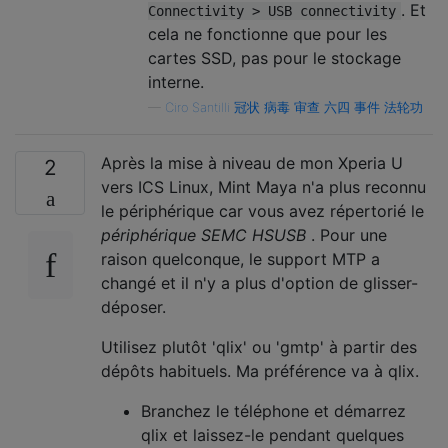
. Et
Connectivity > USB connectivity
cela ne fonctionne que pour les
cartes SSD, pas pour le stockage
interne.
—
Ciro Santilli 冠状 病毒 审查 六四 事件 法轮功
Après la mise à niveau de mon Xperia U
2
vers ICS Linux, Mint Maya n'a plus reconnu
le périphérique car vous avez répertorié le
périphérique SEMC HSUSB
. Pour une
raison quelconque, le support MTP a
changé et il n'y a plus d'option de glisser-
déposer.
Utilisez plutôt 'qlix' ou 'gmtp' à partir des
dépôts habituels. Ma préférence va à qlix.
Branchez le téléphone et démarrez
qlix et laissez-le pendant quelques