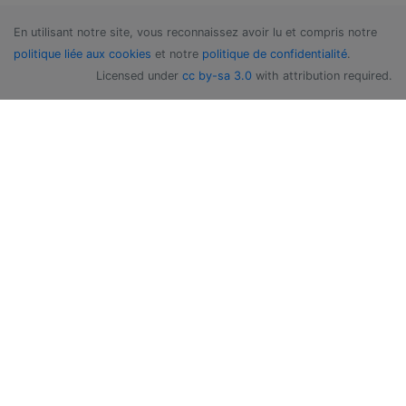
En utilisant notre site, vous reconnaissez avoir lu et compris notre
politique liée aux cookies
et notre
politique de confidentialité
.
Licensed under
cc by-sa 3.0
with attribution required.