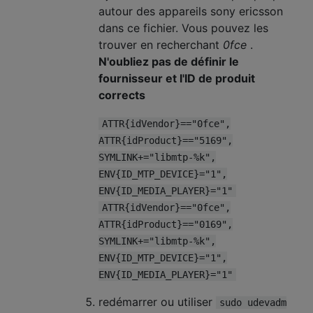
autour des appareils sony ericsson
dans ce fichier. Vous pouvez les
trouver en recherchant
0fce
.
N'oubliez pas de définir le
fournisseur et l'ID de produit
corrects
ATTR{idVendor}=="0fce",
ATTR{idProduct}=="5169",
SYMLINK+="libmtp-%k",
ENV{ID_MTP_DEVICE}="1",
ENV{ID_MEDIA_PLAYER}="1"
ATTR{idVendor}=="0fce",
ATTR{idProduct}=="0169",
SYMLINK+="libmtp-%k",
ENV{ID_MTP_DEVICE}="1",
ENV{ID_MEDIA_PLAYER}="1"
redémarrer ou utiliser
sudo udevadm