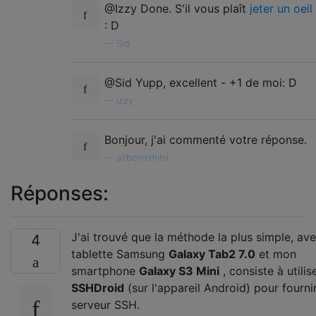
@Izzy Done. S'il vous plaît
jeter un oeil
: D
—
Sid
@Sid Yupp, excellent - +1 de moi: D
—
Izzy
Bonjour, j'ai commenté votre réponse.
—
airbornemihir
Réponses:
J'ai trouvé que la méthode la plus simple, av
4
tablette Samsung
Galaxy Tab2 7.0
et mon
smartphone
Galaxy S3 Mini
, consiste à utilis
SSHDroid
(sur l'appareil Android) pour fourni
serveur SSH.