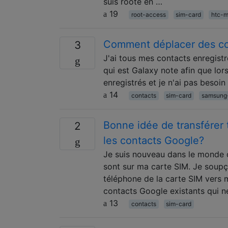
suis rooté en …
19
root-access
sim-card
htc-
Comment déplacer des con
3
J'ai tous mes contacts enregistr
qui est Galaxy note afin que lo
enregistrés et je n'ai pas besoi
14
contacts
sim-card
samsung
Bonne idée de transférer 
2
les contacts Google?
Je suis nouveau dans le monde 
sont sur ma carte SIM. Je soupç
téléphone de la carte SIM vers 
contacts Google existants qui n
13
contacts
sim-card