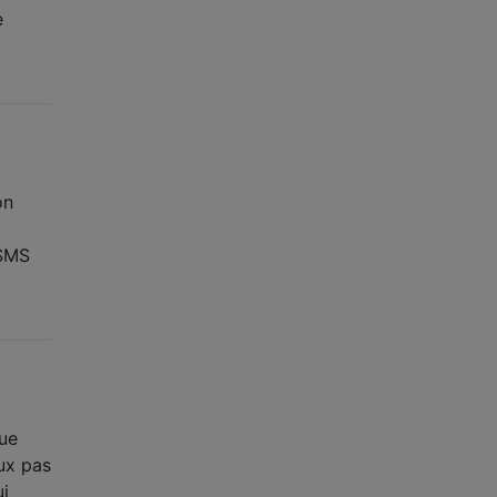
e
on
 SMS
que
eux pas
ui