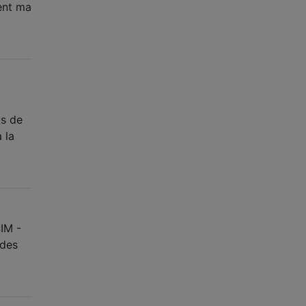
ent ma
ts de
 la
SIM -
 des