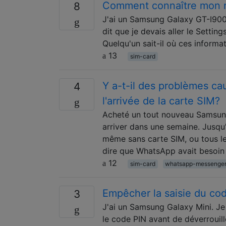
Comment connaître mon 
8
J'ai un Samsung Galaxy GT-I9000
dit que je devais aller le Settin
Quelqu'un sait-il où ces informa
13
sim-card
Y a-t-il des problèmes ca
4
l'arrivée de la carte SIM?
Acheté un tout nouveau Samsung
arriver dans une semaine. Jusqu'à 
même sans carte SIM, ou tous les
dire que WhatsApp avait besoin
12
sim-card
whatsapp-messenge
Empêcher la saisie du cod
3
J'ai un Samsung Galaxy Mini. Je v
le code PIN avant de déverrouil