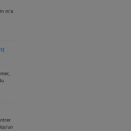
On m'a
nt
umer,
du
entrer
lqu'un