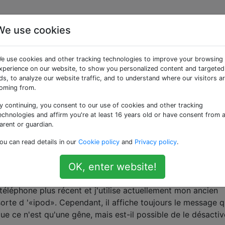
We use cookies
ées «sim-card»
e use cookies and other tracking technologies to improve your browsing
xperience on our website, to show you personalized content and targeted
cke en toute sécurité les données utilisées pour identifier 
ds, to analyze our website traffic, and to understand where our visitors a
oming from.
ts sur ma carte SIM avec un téléphone Androi
y continuing, you consent to our use of cookies and other tracking
r des contacts sur une carte SIM avec un téléphone Andro
echnologies and affirm you're at least 16 years old or have consent from 
cation qui est capable de faire cela mais cela coûte 4 € po
arent or guardian.
 SIM o_O
ou can read details in our
Cookie policy
and
Privacy policy
.
OK, enter website!
ucune carte SIM dans le téléphone»
éléphone plus récent et j'utilise actuellement mon ancien
te d '«ipod». Cependant, il affiche toujours le message qu
que ce n'est qu'une gêne, mais est-il possible de le désactiv