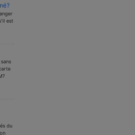
umé?
ranger
il est
 sans
carte
IM?
tés du
mon