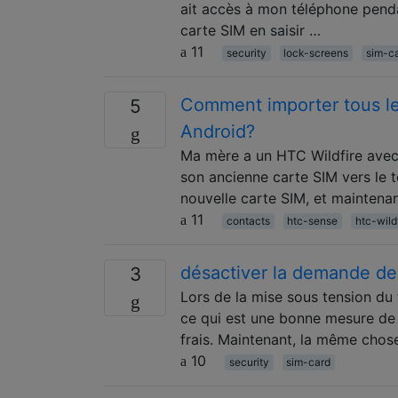
ait accès à mon téléphone penda
carte SIM en saisir …
11
security
lock-screens
sim-c
Comment importer tous le
5
Android?
Ma mère a un HTC Wildfire avec 
son ancienne carte SIM vers le té
nouvelle carte SIM, et maintena
11
contacts
htc-sense
htc-wild
désactiver la demande de
3
Lors de la mise sous tension du 
ce qui est une bonne mesure de 
frais. Maintenant, la même chose
10
security
sim-card