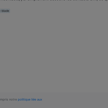
e-blade
compris notre
politique liée aux