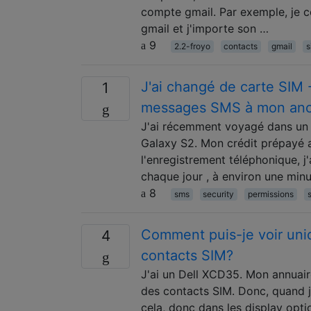
compte gmail. Par exemple, je c
gmail et j'importe son …
9
2.2-froyo
contacts
gmail
s
J'ai changé de carte SIM 
1
messages SMS à mon anc
J'ai récemment voyagé dans un a
Galaxy S2. Mon crédit prépayé a 
l'enregistrement téléphonique,
chaque jour , à environ une minu
8
sms
security
permissions
Comment puis-je voir uni
4
contacts SIM?
J'ai un Dell XCD35. Mon annuair
des contacts SIM. Donc, quand je
cela, donc dans les display opti