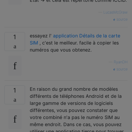
État -> et cela est répertorié comme ICCID.
—
LucasMcGraw
source
essayez l'
application Détails de la carte
1
SIM
, c'est le meilleur. facile à copier les
numéros que vous obtenez.
—
RyanDH
source
En raison du grand nombre de modèles
1
différents de téléphones Android et de la
large gamme de versions de logiciels
différentes, vous pouvez constater que
votre combiné n'a pas le numéro SIM au
même endroit. Dans ce cas, vous pouvez
utiliser une application tierce pour trouver