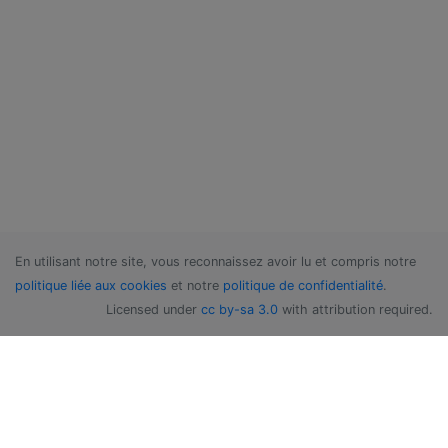
En utilisant notre site, vous reconnaissez avoir lu et compris notre
politique liée aux cookies
et notre
politique de confidentialité
.
Licensed under
cc by-sa 3.0
with attribution required.