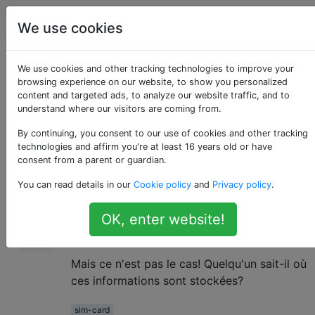
Android
Étiquettes
Account
We use cookies
Comment connaître
We use cookies and other tracking technologies to improve your
browsing experience on our website, to show you personalized
content and targeted ads, to analyze our website traffic, and to
mon numéro SIM?
understand where our visitors are coming from.
By continuing, you consent to our use of cookies and other tracking
technologies and affirm you're at least 16 years old or have
J'ai un Samsung Galaxy GT-I9000 et j'ai
13
consent from a parent or guardian.
besoin de trouver mon numéro SIM à 20
You can read details in our
Cookie policy
and
Privacy policy
.
chiffres.
OK, enter website!
On m'a dit que je devais aller le
Settings >
chercher.
General > About
Mais ce n'est pas le cas! Quelqu'un sait-il où
ces informations sont stockées?
sim-card