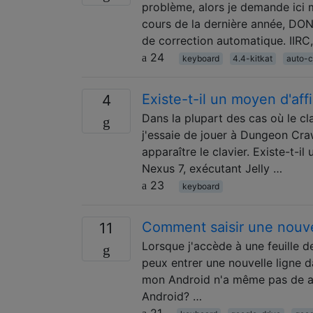
problème, alors je demande ici 
cours de la dernière année, D
de correction automatique. IIRC,
24
keyboard
4.4-kitkat
auto-c
Existe-t-il un moyen d'aff
4
Dans la plupart des cas où le cl
j'essaie de jouer à Dungeon Craw
apparaître le clavier. Existe-t-i
Nexus 7, exécutant Jelly …
23
keyboard
Comment saisir une nouve
11
Lorsque j'accède à une feuille d
peux entrer une nouvelle ligne d
mon Android n'a même pas de alt
Android? …
21