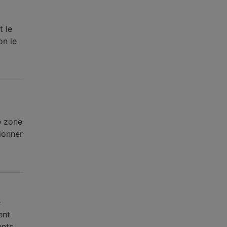
t le
on le
e zone
tionner
e
ent
ents