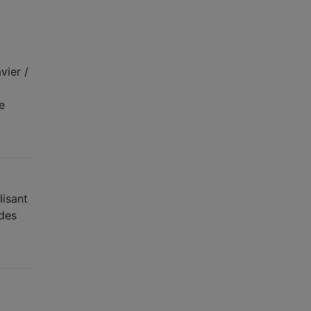
vier /
e
lisant
 des