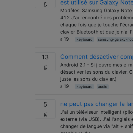
est utilisé sur Galaxy Not
Modèles: Samsung Galaxy Note 1
4.1.2 J'ai rencontré des problèm
chaque fois que je touche l'écra
clavier Bluetooth et que je n'ai l
19
keyboard
samsung-galaxy-not
Comment désactiver compl
13
Android 2.1 - Si j'ouvre mes e-m
désactiver les sons du clavier. C
juste les sons du clavier.)
19
keyboard
audio
ne peut pas changer la la
5
J'ai un téléviseur intelligent (pi
externe (via USB). J'ai l'anglais
changer de langue via "alt + shif