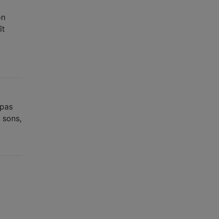
on
ît
 pas
s sons,