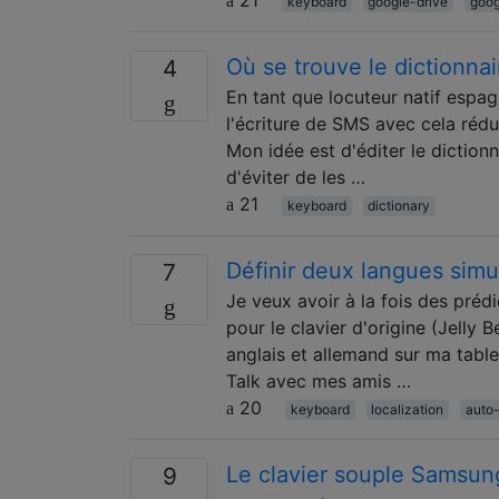
keyboard
google-drive
goog
Où se trouve le dictionnair
4
En tant que locuteur natif esp
l'écriture de SMS avec cela rédu
Mon idée est d'éditer le dictionn
d'éviter de les …
21
keyboard
dictionary
Définir deux langues simu
7
Je veux avoir à la fois des préd
pour le clavier d'origine (Jelly 
anglais et allemand sur ma table
Talk avec mes amis …
20
keyboard
localization
auto-
Le clavier souple Samsung
9