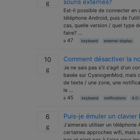
souris externes?
Est-il possible de connecter en 
téléphone Android, puis de l'uti
cas, quelle version / quel type
faire? …
47
keyboard
external-display
Comment désactiver la not
10
Je ne sais pas s'il s'agit d'un
basée sur CyanogenMod, mais cha
de texte / une zone, une notifica
le …
45
keyboard
notifications
4.0-
Puis-je émuler un clavier
6
J'aimerais utiliser un téléphone 
certaines approches wifi, mais 
pas et n'est pas à l'aise pour ins