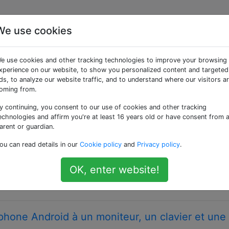
We use cookies
ées «keyboard»
e use cookies and other tracking technologies to improve your browsing
xperience on our website, to show you personalized content and targeted
ar lequel nous saisissons du texte dans les applications), qu
ds, to analyze our website traffic, and to understand where our visitors a
 plus spécialisées si elles s'appliquent mieux à votre problè
oming from.
y continuing, you consent to our use of cookies and other tracking
echnologies and affirm you're at least 16 years old or have consent from 
er de mon PC sur l'émulateur Android?
arent or guardian.
s applications Android sur l'émulateur Android et taper à l'
ou can read details in our
Cookie policy
and
Privacy policy
.
ar cela me permet de taper et de tester plus rapidement. L
te que les entrées du clavier natif d'Android (à l'écran). Com
OK, enter website!
phone Android à un moniteur, un clavier et une