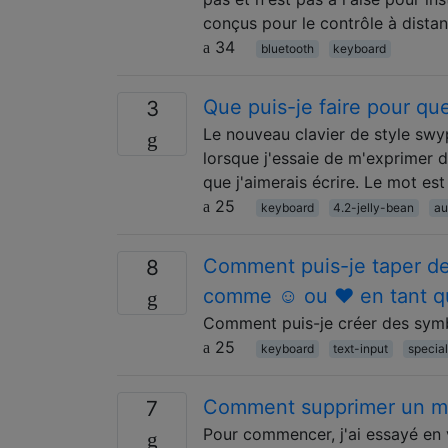
conçus pour le contrôle à dista
34
bluetooth
keyboard
Que puis-je faire pour que
3
Le nouveau clavier de style swy
lorsque j'essaie de m'exprimer 
que j'aimerais écrire. Le mot est
25
keyboard
4.2-jelly-bean
au
Comment puis-je taper de
8
comme ☺ ou ♥ en tant qu
Comment puis-je créer des sym
25
keyboard
text-input
specia
Comment supprimer un mot
7
Pour commencer, j'ai essayé en v