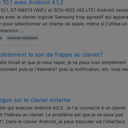
e 10.1 avec Android 4.1.2
0.1, GT-N8013 (WiFi) et SCH-I925 (4G LTE) Android versi
es avec le clavier logiciel Samsung trop agressif qui appara
n pour sélectionner un champ de saisie, même si j'utilise un
'intention …
e
external-keyboard
ètement le son de frappe au clavier?
ails Gmail et que je veux taper, je ne peux tout simplement
omment puis-je l'éteindre? (pas la notification, etc. tous le
ngue sur le clavier externe
lote) qui exécute Android 4.0.2. Je l'ai connecté à un clavier
 et l'hébreu au clavier. Le problème est que je ne peux pas
t". Dans le clavier Android, je peux basculer via l'interface