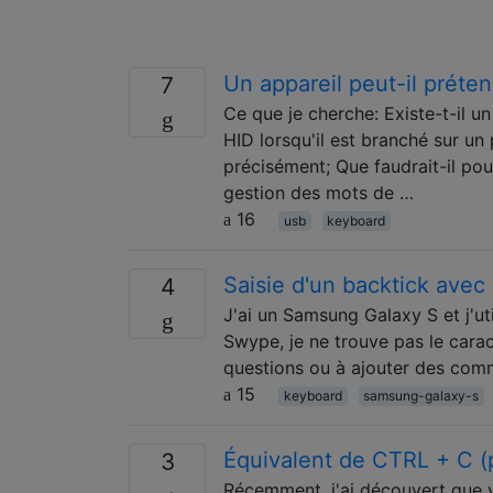
Un appareil peut-il préte
7
Ce que je cherche: Existe-t-il un
HID lorsqu'il est branché sur un
précisément; Que faudrait-il pou
gestion des mots de …
16
usb
keyboard
Saisie d'un backtick avec
4
J'ai un Samsung Galaxy S et j'uti
Swype, je ne trouve pas le carac
questions ou à ajouter des comme
15
keyboard
samsung-galaxy-s
Équivalent de CTRL + C (
3
Récemment, j'ai découvert que 