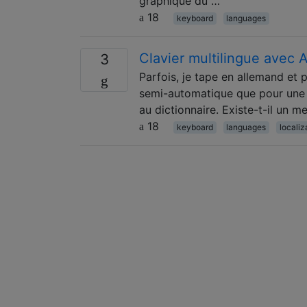
graphique du …
18
keyboard
languages
Clavier multilingue avec 
3
Parfois, je tape en allemand et p
semi-automatique que pour une l
au dictionnaire. Existe-t-il un 
18
keyboard
languages
localiz