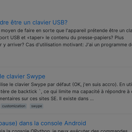
ndre être un clavier USB?
 moyen de faire en sorte que l'appareil prétende être un cla
 port USB et «taper» le contenu du presse-papiers? Plus
r y arriver? Cas d'utilisation motivant: J'ai un programme d
 le clavier Swype
lise le clavier Swype par défaut (OK, j'en suis accro). En uti
tère de backtick `, ce qui limite ma capacité à répondre à
ntaires sur ces sites SE. Il existe dans …
customization
swype
pause) dans la console Android
via la console QPython, je peux exécuter des commandes