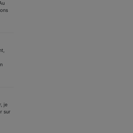
 Au
ions
t,
un
, je
r sur