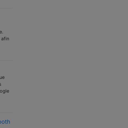
e.
 afin
que
s
oogle
ooth