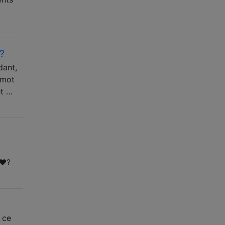
?
dant,
 mot
et …
 ♥?
 ce