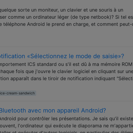
quelque sorte un moniteur, un clavier et une souris à un
liser comme un ordinateur léger (de type netbook)? Si tel es
 de téléphone Android le prend en charge, et comment peut-
ification «Sélectionnez le mode de saisie»?
 comportement ICS standard ou s'il est dû à ma mémoire ROM
que fois que j'ouvre le clavier logiciel en cliquant sur un
tion apparaît dans le tiroir de notification indiquant "Sélec
ice-cream-sandwich
 Bluetooth avec mon appareil Android?
Android pour contrôler les présentations. Je sais qu'il exist
souvent, l'ordinateur qui exécute le diaporama ne m'apparti
taller et exécuter d'autres logiciels, en particulier des élém