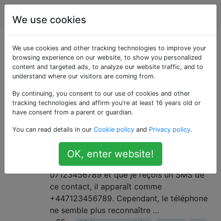
Android
Étiquettes
Account
We use cookies
Questions marquées
We use cookies and other tracking technologies to improve your
browsing experience on our website, to show you personalized
content and targeted ads, to analyze our website traffic, and to
«international-prefix»
understand where our visitors are coming from.
By continuing, you consent to our use of cookies and other
Contacts avec et sans extensions
3
tracking technologies and affirm you're at least 16 years old or
internationales
have consent from a parent or guardian.
Je suis au Royaume-Uni. Mon Nexus S a
You can read details in our
Cookie policy
and
Privacy policy
.
reçu sa mise à jour 4.0.4 hier, et j'ai
maintenant le problème suivant. Si j'ai un
OK, enter website!
contact avec (disons) le numéro
07123456789 et que je reçois un SMS de
ce contact, il apparaît comme
+447123456789. Cependant, le téléphone
ne semble plus reconnaître …