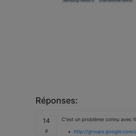
samsung-nexus-s
international-prefix
Réponses:
C'est un problème connu avec ICS
14
http://groups.google.com