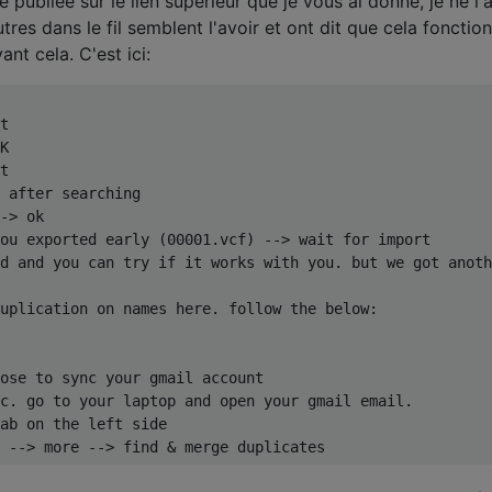
é publiée sur le lien supérieur que je vous ai donné, je ne l'
res dans le fil semblent l'avoir et ont dit que cela fonction
nt cela. C'est ici:
t

K

t

 after searching

-> ok

ou exported early (00001.vcf) --> wait for import

d and you can try if it works with you. but we got anoth
uplication on names here. follow the below:

ose to sync your gmail account

c. go to your laptop and open your gmail email.

ab on the left side 
