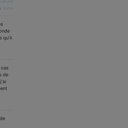
cahuète
source
es
conde
 qu'il
 cas
s de
j'ai
ment
 de