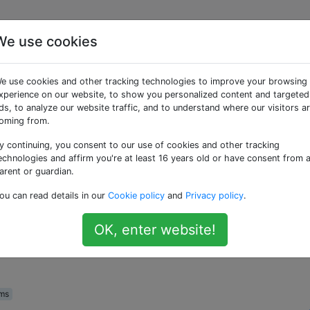
We use cookies
 sans extensions
e use cookies and other tracking technologies to improve your browsing
xperience on our website, to show you personalized content and targeted
ds, to analyze our website traffic, and to understand where our visitors a
oming from.
y continuing, you consent to our use of cookies and other tracking
s S a reçu sa mise à jour 4.0.4 hier, et j'ai maintenant le
echnologies and affirm you're at least 16 years old or have consent from 
arent or guardian.
ou can read details in our
Cookie policy
and
Privacy policy
.
 le numéro 07123456789 et que je reçois un SMS de ce conta
 Cependant, le téléphone ne semble plus reconnaître que
OK, enter website!
dire que l'un est avec l'extension internationale, un sans) 
 avec le texte. Y a-t-il un paramètre ou quelque chose qui
ms