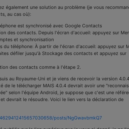
rrez également une solution au problème (je vous recomma
s, au cas où):
léphone est synchronisé avec Google Contacts
ion des contacts. Depuis l'écran d'accueil: appuyez sur Me
ptes et synchronisation
s du téléphone: À partir de l'écran d'accueil: appuyez sur 
aites défiler jusqu'à Stockage des contacts et appuyez sur
tion des contacts comme à l'étape 2.
suis au Royaume-Uni et je viens de recevoir la version 4.0.4
lité de le télécharger MAIS 4.0.4 devrait avoir une "reconnai
e" selon l'équipe Android, je suppose que c'est une référ
 devrait le résoudre. Voici le lien vers la déclaration de
/104629412415657030658/posts/NgGwavbmkQ7