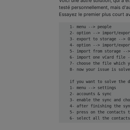
Voici une autre solution, qui a ét
testé personnellement, mais d'aut
Essayez le premier plus court ava
    1- menu --> people

    2- option --> import/expor
    3- export to storage --> O
    4- option --> import/expor
    5- import from storage -->
    6- import one vCard file -
    7- choose the file which y
    8- now your issue is solve
    if you want to solve the d
    1- menu --> settings

    2- accounts & sync

    3- enable the sync and cho
    4- after finishing the syn
    5- press on the contacts t