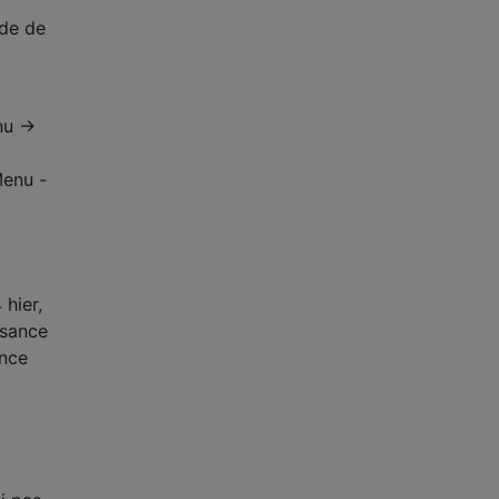
nde de
nu ->
Menu -
 hier,
ssance
ence