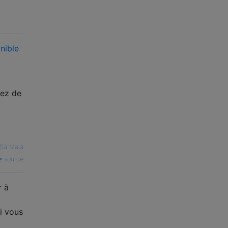
nible
sez de
 Sá Maia
source
r à
i vous