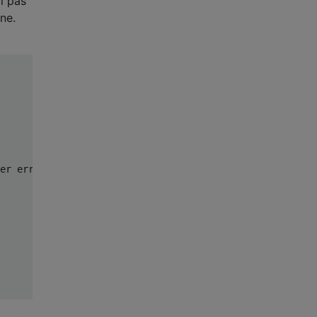
ai pas
ne.
er error of duplicated names here.
