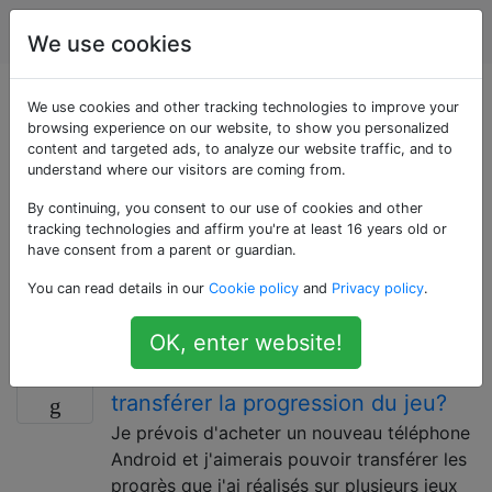
Android
Étiquettes
Account
We use cookies
Questions marquées
We use cookies and other tracking technologies to improve your
browsing experience on our website, to show you personalized
content and targeted ads, to analyze our website traffic, and to
«data-transfer»
understand where our visitors are coming from.
By continuing, you consent to our use of cookies and other
Utilisez cette balise si votre problème concerne tout
tracking technologies and affirm you're at least 16 years old or
type de données à transférer entre des appareils
have consent from a parent or guardian.
Android (par exemple, contacts, messages, données
You can read details in our
Cookie policy
and
Privacy policy
.
d'application) - à l'exception de ceux qui ont des
balises dédiées telles que «transfert de fichiers».
OK, enter website!
Nouveau téléphone: comment
8
transférer la progression du jeu?
Je prévois d'acheter un nouveau téléphone
Android et j'aimerais pouvoir transférer les
progrès que j'ai réalisés sur plusieurs jeux