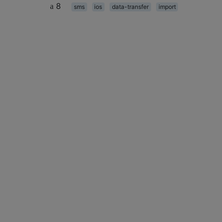
8
sms
ios
data-transfer
import