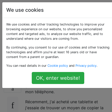
Android
Étiquettes
Account
We use cookies
Comment copier la
We use cookies and other tracking technologies to improve your
browsing experience on our website, to show you personalized
content and targeted ads, to analyze our website traffic, and to
liste des réseaux
understand where our visitors are coming from.
sans fil d'un appareil
By continuing, you consent to our use of cookies and other tracking
technologies and affirm you're at least 16 years old or have
consent from a parent or guardian.
Android à un autre?
You can read details in our
Cookie policy
and
Privacy policy
.
OK, enter website!
J'ai une très longue liste de points d'accès
14
gratuits et de réseaux d'amis / famille sur
mon téléphone.
Récemment, j'ai acheté une tablette et
j'essaie de trouver un moyen de copier la