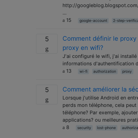
http://googleblog.blogspot.com
…
15
google-account
2-step-verific
Comment définir le proxy 
5
proxy en wifi?
J'ai configuré le wifi, j'ai insta
informations d'authentification 
13
wi-fi
authorization
proxy
Comment améliorer la séc
5
Lorsque j'utilise Android en ent
perds mon téléphone, cela peut 
téléphone? Par exemple, ajouter
applications? ou meilleures prat
8
security
lost-phone
authoriza