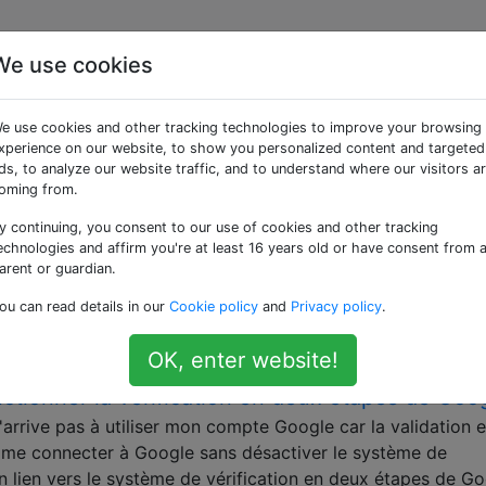
We use cookies
ées «authorization»
e use cookies and other tracking technologies to improve your browsing
xperience on our website, to show you personalized content and targeted
on est requise" lorsque vous essayez d'accéder a
ds, to analyze our website traffic, and to understand where our visitors a
oming from.
orsque j'essaie d'ouvrir l'application Play Store / Market s
y continuing, you consent to our use of cookies and other tracking
echnologies and affirm you're at least 16 years old or have consent from 
t pendant un moment, puis affiche le message d'erreur suiva
arent or guardian.
 Vous devez vous connecter à votre compte Google. Mais je s
Google, comme …
ou can read details in our
Cookie policy
and
Privacy policy
.
ount
authorization
OK, enter website!
ctionner la vérification en deux étapes de Goo
arrive pas à utiliser mon compte Google car la validation 
e me connecter à Google sans désactiver le système de
un lien vers le système de vérification en deux étapes de Go