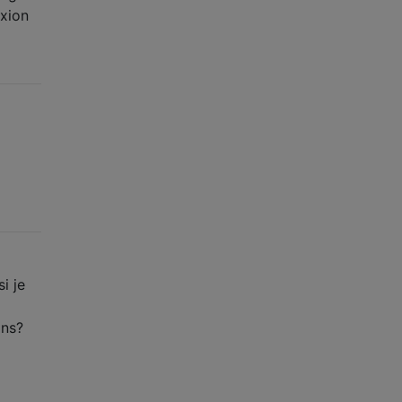
exion
i je
ons?