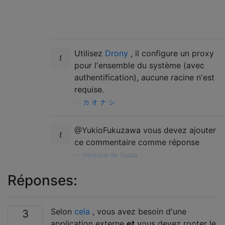
Utilisez
Drony
, il configure un proxy
pour l'ensemble du système (avec
authentification), aucune racine n'est
requise.
—
カ オ ナ シ
@YukioFukuzawa vous devez ajouter
ce commentaire comme réponse
—
Henrique de Sousa
Réponses:
Selon
cela
, vous avez besoin d'une
3
application externe
et
vous devez rooter le