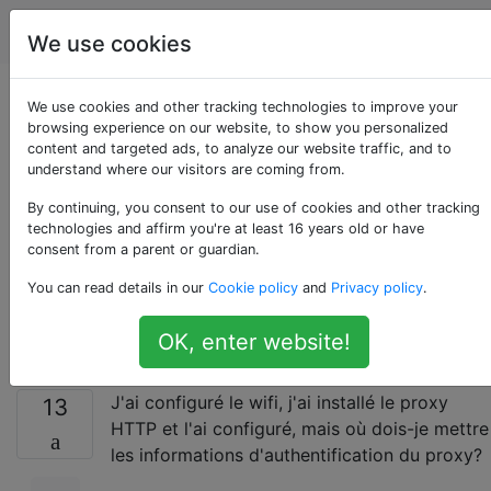
Android
Étiquettes
Account
We use cookies
Comment définir le
We use cookies and other tracking technologies to improve your
browsing experience on our website, to show you personalized
content and targeted ads, to analyze our website traffic, and to
proxy HTTP et les
understand where our visitors are coming from.
informations
By continuing, you consent to our use of cookies and other tracking
technologies and affirm you're at least 16 years old or have
consent from a parent or guardian.
d'authentification du
You can read details in our
Cookie policy
and
Privacy policy
.
proxy en wifi?
OK, enter website!
J'ai configuré le wifi, j'ai installé le proxy
13
HTTP et l'ai configuré, mais où dois-je mettre
les informations d'authentification du proxy?