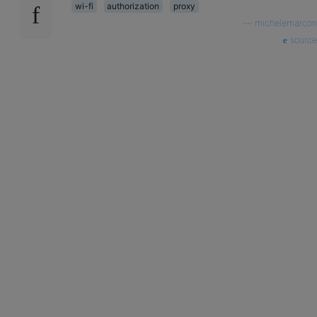
wi-fi
authorization
proxy
—
michelemarcon
source