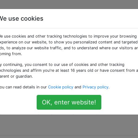
We use cookies
ées «ads»
e use cookies and other tracking technologies to improve your browsing
xperience on our website, to show you personalized content and targeted
pplications Android sans publicité?
ds, to analyze our website traffic, and to understand where our visitors a
oming from.
echerches dans le Google Play Store aux applications (gratuit
nonces? Si ce n'est pas possible dans le Google Play Store
y continuing, you consent to our use of cookies and other tracking
ace d'y parvenir?
echnologies and affirm you're at least 16 years old or have consent from 
arent or guardian.
e
downloading
ads
ou can read details in our
Cookie policy
and
Privacy policy
.
cités dans les applications Android?
OK, enter website!
nt de bloquer les publicités dans les applications? Il sembl
 possible, en bloquant par exemple les requêtes web vers