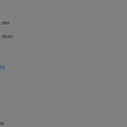
r des
, donc
es
st