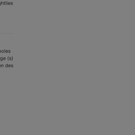
ghtlies
boles
ge (s)
en des