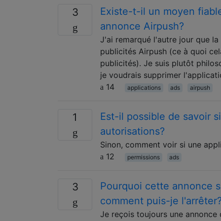
Existe-t-il un moyen fiabl
3
annonce Airpush?
J'ai remarqué l'autre jour que 
publicités Airpush (ce à quoi ce
publicités). Je suis plutôt phi
je voudrais supprimer l'applicat
14
applications
ads
airpush
Est-il possible de savoir 
1
autorisations?
Sinon, comment voir si une appl
12
permissions
ads
Pourquoi cette annonce s'a
3
comment puis-je l'arrêter
Je reçois toujours une annonce q