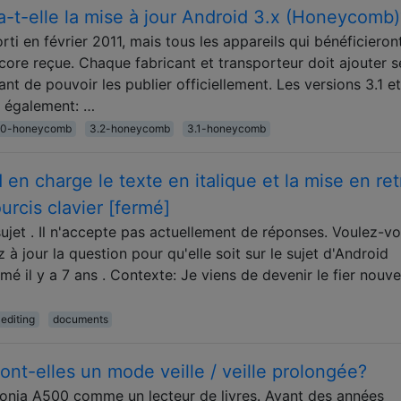
-t-elle la mise à jour Android 3.x (Honeycomb)
i en février 2011, mais tous les appareils qui bénéficieron
ncore reçue. Chaque fabricant et transporteur doit ajouter s
nt de pouvoir les publier officiellement. Les versions 3.1 et
r également: …
.0-honeycomb
3.2-honeycomb
3.1-honeycomb
 en charge le texte en italique et la mise en ret
urcis clavier [fermé]
ujet . Il n'accepte pas actuellement de réponses. Voulez-v
à jour la question pour qu'elle soit sur le sujet d'Android
é il y a 7 ans . Contexte: Je viens de devenir le fier nouv
editing
documents
ont-elles un mode veille / veille prolongée?
conia A500 comme un lecteur de livres. Ayant des années