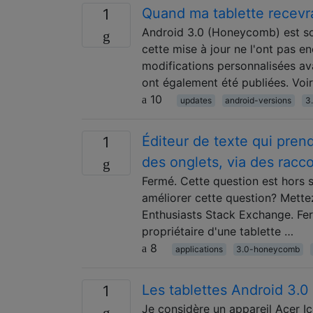
Quand ma tablette recevra
1
Android 3.0 (Honeycomb) est sort
cette mise à jour ne l'ont pas e
modifications personnalisées ava
ont également été publiées. Voi
10
updates
android-versions
3
Éditeur de texte qui prend
1
des onglets, via des racco
Fermé. Cette question est hors s
améliorer cette question? Mettez 
Enthusiasts Stack Exchange. Ferm
propriétaire d'une tablette …
8
applications
3.0-honeycomb
Les tablettes Android 3.0 
1
Je considère un appareil Acer I