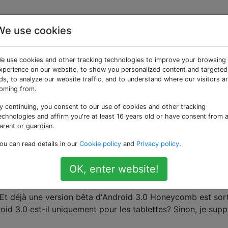
We use cookies
uées «3.0-honeycomb»
e use cookies and other tracking technologies to improve your browsing
xperience on our website, to show you personalized content and targeted
er Eclipse IDE dans Honeycomb?
ds, to analyze our website traffic, and to understand where our visitors a
oming from.
t fonctionner sous Linux et que le nouveau Honeycomb a u
l fonctionner sous Android Honeycomb? Je sais que le cod
y continuing, you consent to our use of cookies and other tracking
une tablette, mais je voudrais l'utiliser pour la modélisati
echnologies and affirm you're at least 16 years old or have consent from 
arent or guardian.
eycomb
ou can read details in our
Cookie policy
and
Privacy policy
.
OK, enter website!
t-il uniquement pour les tablettes?
a sortie d'Android 2.3 Gingerbread et donc pour seulement
. Et déjà une version bêta d'Android 3.0 Honeycomb est sort
roid 3.0 est-il uniquement pour les tablettes? Sinon, je sup