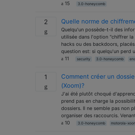
15
3.0-honeycomb
Quelle norme de chiffrem
2
Quelqu'un possède-t-il des infor
utilisée dans l'option "chiffrer 
hacks ou des backdoors, placés 
question est: si quelqu'un perd
11
security
3.0-honeycomb
enc
Comment créer un dossier
1
(Xoom)?
J'ai été plutôt choqué d'appre
prend pas en charge la possibili
dossiers. Il ne semble pas non pl
organiser des raccourcis. Venan
10
3.0-honeycomb
motorola-xoo