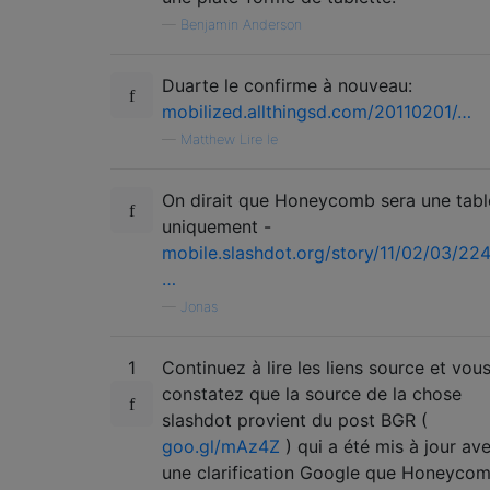
—
Benjamin Anderson
Duarte le confirme à nouveau:
mobilized.allthingsd.com/20110201/…
—
Matthew Lire le
On dirait que Honeycomb sera une tabl
uniquement -
mobile.slashdot.org/story/11/02/03/22
…
—
Jonas
1
Continuez à lire les liens source et vou
constatez que la source de la chose
slashdot provient du post BGR (
goo.gl/mAz4Z
) qui a été mis à jour av
une clarification Google que Honeyco