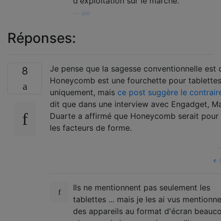
d'exploitation sur le marché.
—
ale
Réponses:
Je pense que la sagesse conventionnelle est 
8
Honeycomb est une fourchette pour tablette
uniquement, mais
ce post suggère le contrair
dit que dans une interview avec Engadget, Ma
Duarte a affirmé que Honeycomb serait pour
les facteurs de forme.
s
Ils ne mentionnent pas seulement les
tablettes ... mais je les ai vus mentionne
des appareils au format d'écran beauc