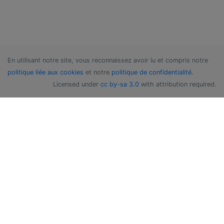
En utilisant notre site, vous reconnaissez avoir lu et compris notre
politique liée aux cookies
et notre
politique de confidentialité
.
Licensed under
cc by-sa 3.0
with attribution required.