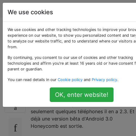
Android
Étiquettes
Account
We use cookies
Android 3.0
We use cookies and other tracking technologies to improve your bro
experience on our website, to show you personalized content and tar
to analyze our website traffic, and to understand where our visitors 
Honeycomb est-il
from.
uniquement pour les
By continuing, you consent to our use of cookies and other tracking
technologies and affirm you're at least 16 years old or have consent 
parent or guardian.
tablettes?
You can read details in our
Cookie policy
and
Privacy policy
.
OK, enter website!
Il n'y a pas longtemps depuis la sortie
15
d'Android 2.3 Gingerbread et donc pour
seulement quelques téléphones il en a 2.3. Et
déjà une version bêta d'Android 3.0
Honeycomb est sortie.