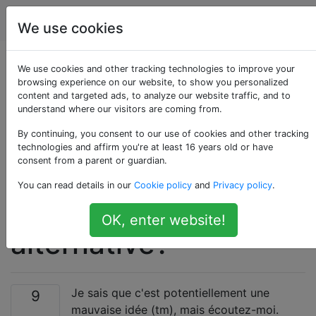
Android
Étiquettes
Account
We use cookies
Puis-je supprimer le
We use cookies and other tracking technologies to improve your
browsing experience on our website, to show you personalized
content and targeted ads, to analyze our website traffic, and to
«clavier Android» en
understand where our visitors are coming from.
toute sécurité si j'ai
By continuing, you consent to our use of cookies and other tracking
technologies and affirm you're at least 16 years old or have
consent from a parent or guardian.
installé une
You can read details in our
Cookie policy
and
Privacy policy
.
application de clavier
OK, enter website!
alternative?
Je sais que c'est potentiellement une
9
mauvaise idée (tm), mais écoutez-moi.