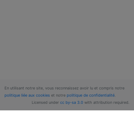
En utilisant notre site, vous reconnaissez avoir lu et compris notre
politique liée aux cookies
et notre
politique de confidentialité
.
Licensed under
cc by-sa 3.0
with attribution required.