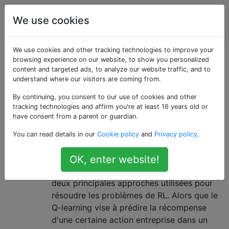
Intelligence
Étiquettes
We use cookies
Account
artificielle
We use cookies and other tracking technologies to improve your
Questions marquées
browsing experience on our website, to show you personalized
content and targeted ads, to analyze our website traffic, and to
understand where our visitors are coming from.
«policy-gradients»
By continuing, you consent to our use of cookies and other
tracking technologies and affirm you're at least 16 years old or
Quelle est la relation entre le Q-
1
have consent from a parent or guardian.
learning et les méthodes de
You can read details in our
Cookie policy
and
Privacy policy
.
gradients politiques?
Pour autant que je sache, le Q-learning et
OK, enter website!
les gradients de politique (PG) sont les
deux principales approches utilisées pour
résoudre les problèmes de RL. Alors que le
Q-learning vise à prédire la récompense
d'une certaine action entreprise dans un