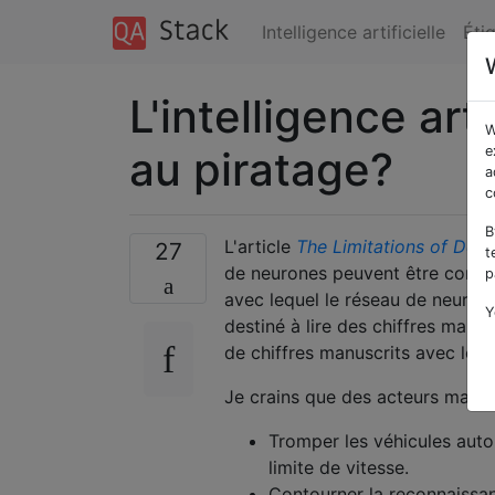
Intelligence artificielle
Éti
L'intelligence art
W
au piratage?
e
a
c
B
L'article
The Limitations of Deep
27
t
de neurones peuvent être corro
p
avec lequel le réseau de neuron
Y
destiné à lire des chiffres manu
de chiffres manuscrits avec lesq
Je crains que des acteurs malvei
Tromper les véhicules auto
limite de vitesse.
Contourner la reconnaissan