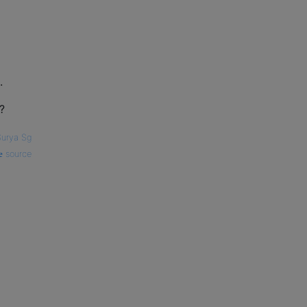
.
?
Surya Sg
source