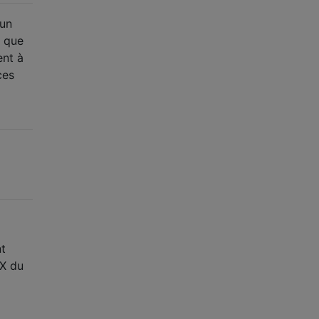
 un
e que
nt à
ces
nt
 X du