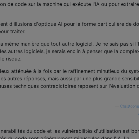
ion de code sur la machine qui exécute l'IA ou pour extrair
ent d'illusions d'optique AI pour la forme particulière de d
ur traiter.
a même manière que tout autre logiciel. Je ne sais pas si l'
les autres logiciels, je serais enclin à penser que la comple
e risque.
ux atténuée à la fois par le raffinement minutieux du sys
s autres réponses, mais aussi par une plus grande sensibil
ses techniques contradictoires reposent sur l'évaluation 
—
Christopher
lnérabilités du code et les vulnérabilités d'utilisation est bo
ités du code sont généralement minuscules dans l'IA. La