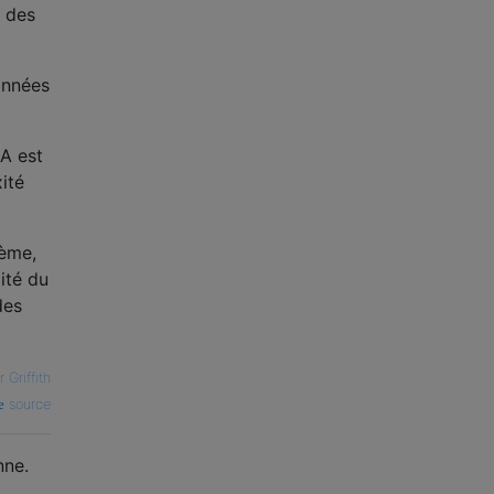
e des
onnées
IA est
xité
tème,
ité du
des
 Griffith
source
nne.