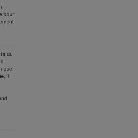
n
de pour
rdement
ité du
ue
en que
, il
pond