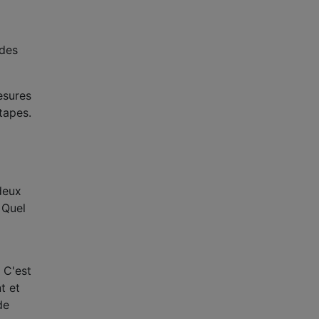
 des
mesures
tapes.
deux
. Quel
. C'est
t et
de