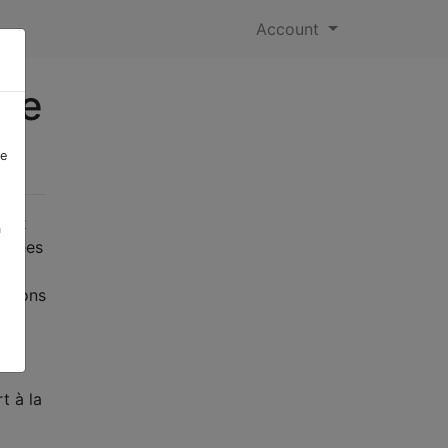
Account
ble
re
eaux
a
onnées
tillons
t à la