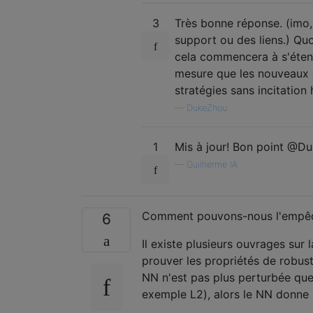
3
Très bonne réponse. (imo,
support ou des liens.) Quo
cela commencera à s'éte
mesure que les nouveaux 
stratégies sans incitation
—
DukeZhou
1
Mis à jour! Bon point @D
—
Guilherme IA
Comment pouvons-nous l'empê
6
Il existe plusieurs ouvrages sur 
prouver les propriétés de robust
NN n'est pas plus perturbée que
exemple L2), alors le NN donne 