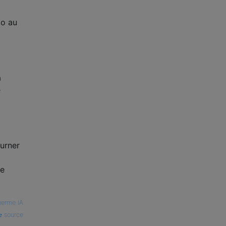
to au
à
e
urner
de
herme IA
source