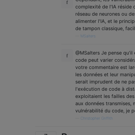
complexité de l'IA réside
réseau de neurones ou des 
alimenter l'IA, et le prin
de tampon classique, facil
—
MSalters
@MSalters Je pense qu'il e
code peut varier considér
votre commentaire est lar
les données et leur manipu
serait imprudent de ne p
l'exécution de code à dis
exploitaient les failles d
aux données transmises, m
vulnérabilité du code, je 
—
Christopher Griffith