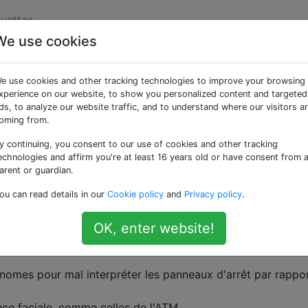
quettes
We use cookies
ificielle est-elle vulnéra
e use cookies and other tracking technologies to improve your browsing
xperience on our website, to show you personalized content and targeted
ds, to analyze our website traffic, and to understand where our visitors a
oming from.
y continuing, you consent to our use of cookies and other tracking
 Learning in Adversarial Settings
explore comment les rés
echnologies and affirm you're at least 16 years old or have consent from 
mpus par un attaquant qui peut manipuler l'ensemble de d
arent or guardian.
es s'entraîne. Les auteurs expérimentent un réseau neuronal
ou can read details in our
Cookie policy
and
Privacy policy
.
scrits, sapant sa capacité de lecture en déformant les échan
uels le réseau neuronal est formé.
OK, enter website!
llants ne tentent de pirater l'IA. Par exemple
nomes pour mal interpréter les panneaux d'arrêt par rappor
ce faciale, comme celles de l'ATM.