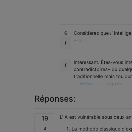
6
Considérez que
l'
intellig
—
Gaius
Intéressant. Êtes-vous in
contradictoires» ou quelq
traditionnelle mais toujou
—
Révélations tautologiques
Réponses:
L'IA est vulnérable sous deux an
19
La méthode classique d'ex