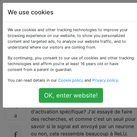
Intelligence
Étiquettes
We use cookies
Account
artificielle
We use cookies and other tracking technologies to improve your
Quelle fonction
browsing experience on our website, to show you personalized
content and targeted ads, to analyze our website traffic, and to
understand where our visitors are coming from.
d'activation le
By continuing, you consent to our use of cookies and other tracking
cerveau humain
technologies and affirm you're at least 16 years old or have
consent from a parent or guardian.
utilise-t-il?
You can read details in our
Cookie policy
and
Privacy policy
.
OK, enter website!
Le cerveau humain utilise-t-il une fonction
13
d'activation spécifique? J'ai essayé de faire
des recherches, et comme c'est un seuil pour
savoir si le signal est envoyé par un neurone
ou non, cela ressemble beaucoup à ReLU.