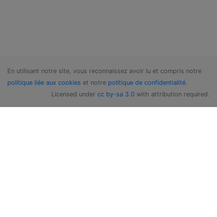
En utilisant notre site, vous reconnaissez avoir lu et compris notre
politique liée aux cookies
et notre
politique de confidentialité
.
Licensed under
cc by-sa 3.0
with attribution required.