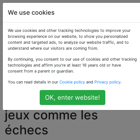
Intelligence
Étiquettes
We use cookies
Account
artificielle
We use cookies and other tracking technologies to improve your
Quelques doutes
browsing experience on our website, to show you personalized
content and targeted ads, to analyze our website traffic, and to
understand where our visitors are coming from.
concernant
By continuing, you consent to our use of cookies and other tracking
l'application de
technologies and affirm you're at least 16 years old or have
consent from a parent or guardian.
l'apprentissage par
You can read details in our
Cookie policy
and
Privacy policy
.
renforcement à des
OK, enter website!
jeux comme les
échecs