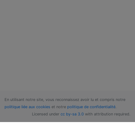
En utilisant notre site, vous reconnaissez avoir lu et compris notre
politique liée aux cookies
et notre
politique de confidentialité
.
Licensed under
cc by-sa 3.0
with attribution required.