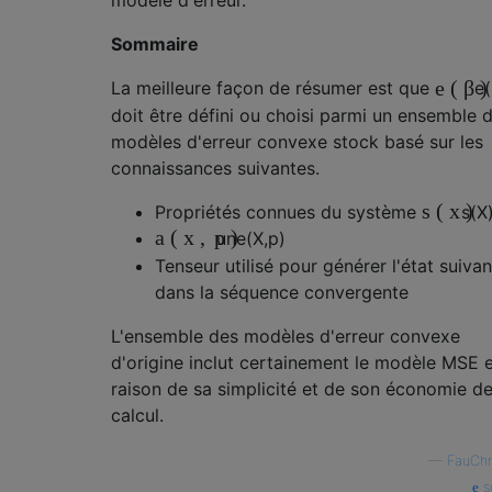
modèle d'erreur.
Sommaire
e
(
β
)
La meilleure façon de résumer est que
e
(
doit être défini ou choisi parmi un ensemble 
modèles d'erreur convexe stock basé sur les
connaissances suivantes.
s
(
x
)
Propriétés connues du système
s
(
X
a
(
x
,
p
)
une
(
X
,
p
)
Tenseur utilisé pour générer l'état suivan
dans la séquence convergente
L'ensemble des modèles d'erreur convexe
d'origine inclut certainement le modèle MSE 
raison de sa simplicité et de son économie d
calcul.
—
FauChr
s