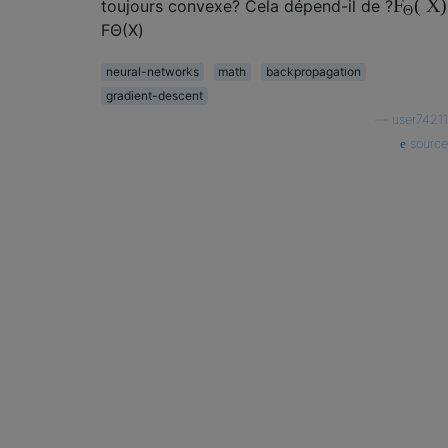
(
X
)
F
toujours convexe? Cela dépend-il de ?
Θ
F
Θ
(
X
)
neural-networks
math
backpropagation
gradient-descent
—
user74211
source