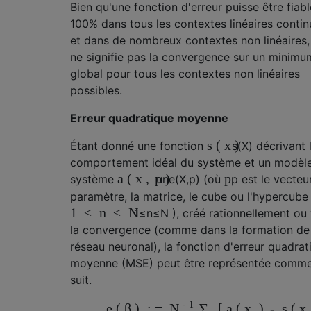
Bien qu'une fonction d'erreur puisse être fiabl
100% dans tous les contextes linéaires contin
et dans de nombreux contextes non linéaires, 
ne signifie pas la convergence sur un minimu
global pour tous les contextes non linéaires
possibles.
Erreur quadratique moyenne
s
(
x
)
Étant donné une fonction
s
(
X
)
décrivant 
comportement idéal du système et un modèl
a
(
x
,
p
)
p
système
une
(
X
,
p
)
(où
p
est le vecteu
paramètre, la matrice, le cube ou l'hypercube
1
≤
n
≤
N
1
≤
n
≤
N
), créé rationnellement ou 
la convergence (comme dans la formation de
réseau neuronal), la fonction d'erreur quadrat
moyenne (MSE) peut être représentée comm
suit.
-
1
e
(
β
)
:
=
[
a
(
)
-
s
(
N
∑
x
x