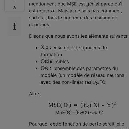
mentionnent que MSE est génial parce qu'il
est convexe. Mais je ne sais pas comment,
surtout dans le contexte des réseaux de
neurones.
Disons que nous avons les éléments suivants:
X
X
: ensemble de données de
formation
Oui
Oui
: cibles
Θ
Θ
: l'ensemble des paramètres du
modèle (un modèle de réseau neuronal
F
avec des non-linéarités)
F
Θ
Θ
Alors:
2
MSE
(
Θ
)
=
(
(
X
)
-
Y
f
)
Θ
MSE
(
Θ
)
=
(
F
Θ
(
X
)
-
Oui
)
2
Pourquoi cette fonction de perte serait-elle