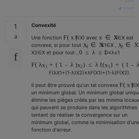
—
varsh
source
Convexité
1
F
(
x
)
x
∈
X
Une fonction
F
(
X
)
avec
X
∈
Χ
est
∈
X
∈
X
X
X
convexe, si pour tout
X
1
∈
Χ
,
1
2
0
≤
λ
≤
1
X
2
∈
Χ
et pour tout ,
0
≤
λ
≤
1
F
(
λ
+
(
1
-
λ
)
)
≤
λ
f
(
)
+
(
1
-
x
x
x
1
2
1
F
(
λ
X
1
+
(
1
-
λ
)
X
2
)
≤
λ
F
(
X
1
)
+
(
1
-
λ
)
F
(
X
2
)
.
F
(
x
)
Il peut être prouvé qu'un tel convexe
F
(
X
un minimum global. Un minimum global uniqu
élimine les pièges créés par les minima locau
qui peuvent se produire dans les algorithmes 
tentent de réaliser la convergence sur un
minimum global, comme la minimisation d'un
fonction d'erreur.