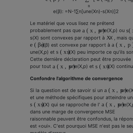
n
n
e
(
β
)
: =
N
-
1
∑
n
[
une
(
X
n
)
-
s
(
X
n
)
]
2
Le matériel que vous lisez ne prétend
a
(
x
,
p
)
s
(
probablement pas que
une
(
X
,
p
)
ou
X
s
(
X
)
sont convexes par rapport à
X
, mais q
e
(
β
)
a
(
x
,
p
e
(
β
)
est convexe par rapport à
s
(
x
)
une
(
X
,
p
)
et
s
(
X
)
peu importe ce qu'ils son
Cette dernière déclaration peut être prouvée
a
(
x
,
p
)
s
(
x
)
pour tout
une
(
X
,
p
)
et
s
(
X
)
continu
Confondre l'algorithme de convergence
a
(
x
,
p
)
Si la question est de savoir si un
une
(
et une méthode spécifiques pour atteindre un
s
(
x
)
a
(
x
,
p
)
s
(
X
)
qui se rapproche de l'
une
(
X
,
dans une marge de convergence MSE
raisonnable peuvent être confondus, la répon
est «oui». C'est pourquoi MSE n'est pas le se