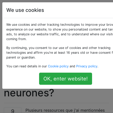
Intelligence
Étiquettes
We use cookies
Account
artificielle
We use cookies and other tracking technologies to improve your bro
L'erreur quadratique
experience on our website, to show you personalized content and ta
ads, to analyze our website traffic, and to understand where our visit
coming from.
moyenne est-elle
By continuing, you consent to our use of cookies and other tracking
toujours convexe
technologies and affirm you're at least 16 years old or have consent 
parent or guardian.
dans le contexte des
You can read details in our
Cookie policy
and
Privacy policy
.
réseaux de
OK, enter website!
neurones?
Plusieurs ressources que j'ai mentionnées
9