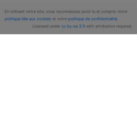
En utilisant notre site, vous reconnaissez avoir lu et compris notre
politique liée aux cookies
et notre
politique de confidentialité
.
Licensed under
cc by-sa 3.0
with attribution required.