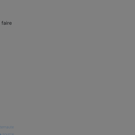
 faire
nternaute
source