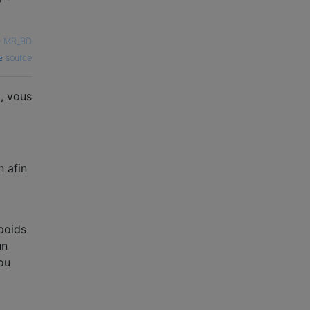
—
MR_BD
source
, vous
n afin
poids
un
 ou