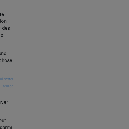
te
ion
s des
de
une
 chose
FuMaster
source
uver
eut
 parmi