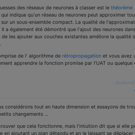
uesses des réseaux de neurones à classer est le
théorème
 qui indique qu'un réseau de neurones peut approximer tou
le sur un sous-ensemble compact. La qualité de l'approximat
Il a également été démontré que l'ajout des neurones dan
de les ajouter aux couches existantes améliore la qualité 
.
comprise de l' algorithme de
rétropropagation
et vous avez 
lement apprendre la fonction promise par l'UAT ou quelque
—
BlindKung
us considérons tout en haute dimension et essayons de tro
petits changements ...
prouver que cela fonctionne, mais l'intuition dit que si elle p
re en ajoutant un plan détendu et en le laissant se déplacer