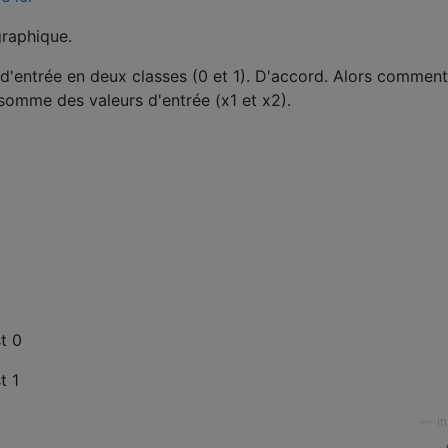
graphique.
rs d'entrée en deux classes (0 et 1). D'accord. Alors comment
 somme des valeurs d'entrée (x1 et x2).
t 0
t 1
—
i