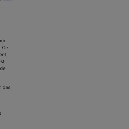
our
. Ce
ent
st
 de
r des
e