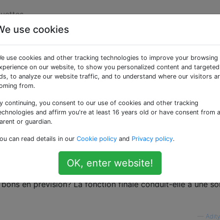
quettes
We use cookies
nd les réseaux de
e use cookies and other tracking technologies to improve your browsing
pour les prévisions?
xperience on our website, to show you personalized content and targeted
ds, to analyze our website traffic, and to understand where our visitors a
oming from.
y continuing, you consent to our use of cookies and other tracking
euronal et j'essaie de comprendre mathématiquement ce qu
echnologies and affirm you're at least 16 years old or have consent from 
ur les problèmes de classification.
arent or guardian.
ou can read details in our
Cookie policy
and
Privacy policy
.
 réseau de neurones (par exemple, un avec 2 entrées, 2 nœ
ds pour la sortie), tout ce que vous avez est une fonctio
OK, enter website!
incipalement sigmoïde sur une combinaison linéaire du sigm
 bons en prévision? La fonction finale conduit-elle à une so
—
Adit