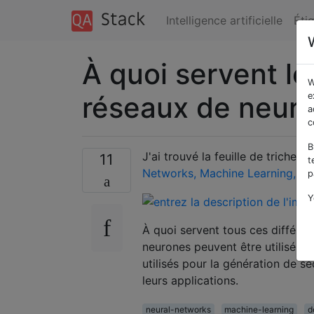
Intelligence artificielle
Éti
À quoi servent le
W
réseaux de neur
e
a
c
B
J'ai trouvé la feuille de triche 
11
t
Networks, Machine Learning, De
p
Y
À quoi servent tous ces différe
neurones peuvent être utilisés po
utilisés pour la génération de sé
leurs applications.
neural-networks
machine-learning
d