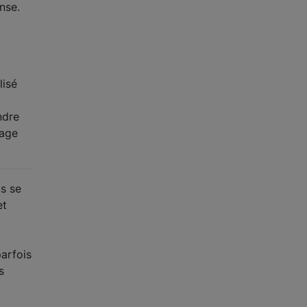
nse.
lisé
ndre
sage
s se
et
arfois
s