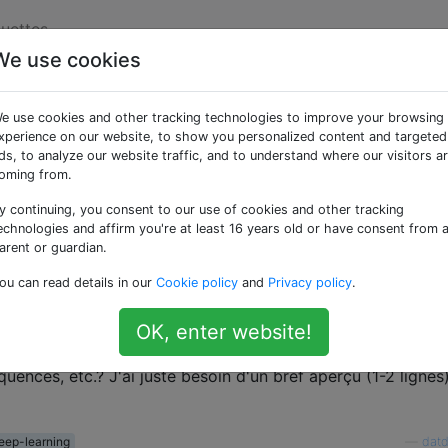
quettes
We use cookies
s différents types de
e use cookies and other tracking technologies to improve your browsing
ones?
xperience on our website, to show you personalized content and targeted
ds, to analyze our website traffic, and to understand where our visitors a
oming from.
y continuing, you consent to our use of cookies and other tracking
du réseau neuronal suivante (
Cheat Sheets for AI, Neural
echnologies and affirm you're at least 16 years old or have consent from 
ep Learning & Big Data
).
arent or guardian.
ou can read details in our
Cookie policy
and
Privacy policy
.
nts types de réseaux de neurones? Par exemple, quels rése
OK, enter website!
ur la régression ou la classification, lesquels peuvent être
quences, etc.? J'ai juste besoin d'un bref aperçu (1-2 lignes
eep-learning
—
dat