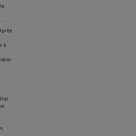
le
Après
e à
nérer
état
si
v,