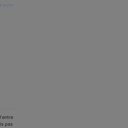
source
d'entre
is pas