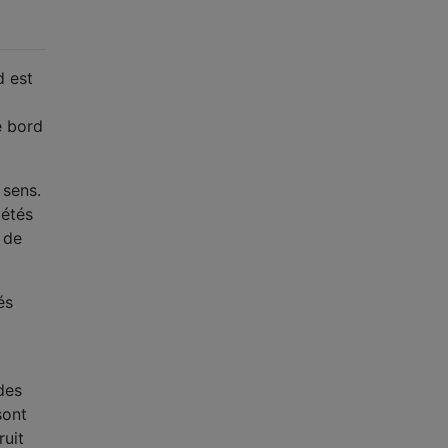
d est
e bord
 sens.
iétés
 de
és
des
sont
ruit