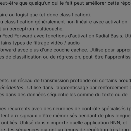
peut-être que quelqu'un qui le fait peut améliorer cette répo
ire ou logistique (et donc classification).
u classification généralement non linéaire avec activation
t un perceptron multicouche.
 Feed Forward avec fonctions d'activation Radial Basis. Uti
rtains types de filtrage vidéo / audio
orward avec plus d'une couche cachée. Utilisé pour appre
 de classification ou de régression, peut-être l'apprentis
ents: un réseau de transmission profonde où certains nœud
récédentes
. Utilisé dans l'apprentissage par renforcement 
es dans des données séquentielles comme du texte ou de
s récurrents avec des neurones de contrôle spécialisés (p
ttent aux signaux d'être mémorisés pendant de plus longue
oubliés. Utilisé dans n'importe quelle application RNN, et
e des séquences qui ont un temps de répétition très long.