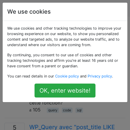
WordPress
Étiquettes
Account
We use cookies
Questions marquées
We use cookies and other tracking technologies to improve your
browsing experience on our website, to show you personalized
content and targeted ads, to analyze our website traffic, and to
«sql»
understand where our visitors are coming from.
By continuing, you consent to our use of cookies and other
Comment afficher une requête
4
tracking technologies and affirm you're at least 16 years old or
SQL exécutée dans une requête?
have consent from a parent or guardian.
Je suis tombé sur une fonction qui affichait
You can read details in our
Cookie policy
and
Privacy policy
.
exactement le code SQL utilisé. Dans une
boucle par exemple, mais je ne m'en
OK, enter website!
souviens pas. Quelqu'un peut-il me dire
cette fonction?
105
query
code
sql
WP_Query avec "post_title LIKE
5