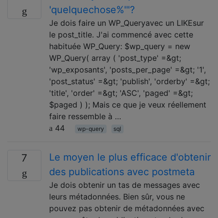
'quelquechose%'"?
Je dois faire un WP_Queryavec un LIKEsur
le post_title. J'ai commencé avec cette
habituée WP_Query: $wp_query = new
WP_Query( array ( 'post_type' =&gt;
'wp_exposants', 'posts_per_page' =&gt; '1',
'post_status' =&gt; 'publish', 'orderby' =&gt;
'title', 'order' =&gt; 'ASC', 'paged' =&gt;
$paged ) ); Mais ce que je veux réellement
faire ressemble à …
44
wp-query
sql
Le moyen le plus efficace d'obtenir
7
des publications avec postmeta
Je dois obtenir un tas de messages avec
leurs métadonnées. Bien sûr, vous ne
pouvez pas obtenir de métadonnées avec