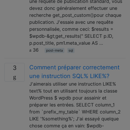
une requête de publication standard, vous
devez donc généralement effectuer une
recherche get_post_custom()pour chaque
publication. J'essaie avec une requête
personnalisée, comme ceci: $results =
$wpdb-&gt;get_results(" SELECT p.ID,
p.post_title, pm1.meta_value AS …
36
post-meta
sql
Comment préparer correctement
3
une instruction SQL% LIKE%?
J'aimerais utiliser une instruction LIKE%
text% tout en utilisant toujours la classe
WordPress $ wpdb pour assainir et
préparer les entrées. SELECT column_1
from `prefix_my_table` WHERE column_2
LIKE '%something%'; J'ai essayé quelque
chose comme ça en vain: $wpdb-