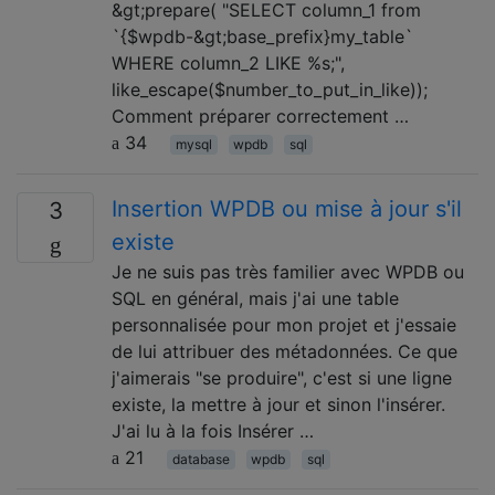
&gt;prepare( "SELECT column_1 from
`{$wpdb-&gt;base_prefix}my_table`
WHERE column_2 LIKE %s;",
like_escape($number_to_put_in_like));
Comment préparer correctement …
34
mysql
wpdb
sql
Insertion WPDB ou mise à jour s'il
3
existe
Je ne suis pas très familier avec WPDB ou
SQL en général, mais j'ai une table
personnalisée pour mon projet et j'essaie
de lui attribuer des métadonnées. Ce que
j'aimerais "se produire", c'est si une ligne
existe, la mettre à jour et sinon l'insérer.
J'ai lu à la fois Insérer …
21
database
wpdb
sql