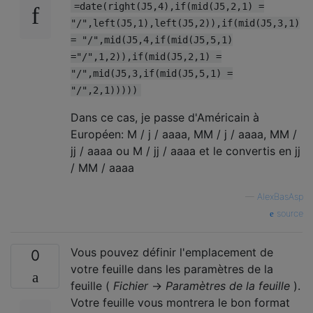
=date(right(J5,4),if(mid(J5,2,1) =
"/",left(J5,1),left(J5,2)),if(mid(J5,3,1)
= "/",mid(J5,4,if(mid(J5,5,1)
="/",1,2)),if(mid(J5,2,1) =
"/",mid(J5,3,if(mid(J5,5,1) =
"/",2,1)))))
Dans ce cas, je passe d'Américain à
Européen: M / j / aaaa, MM / j / aaaa, MM /
jj / aaaa ou M / jj / aaaa et le convertis en jj
/ MM / aaaa
—
AlexBasAsp
source
Vous pouvez définir l'emplacement de
0
votre feuille dans les paramètres de la
feuille (
Fichier
→
Paramètres de la feuille
).
Votre feuille vous montrera le bon format