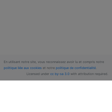
En utilisant notre site, vous reconnaissez avoir lu et compris notre
politique liée aux cookies
et notre
politique de confidentialité
.
Licensed under
cc by-sa 3.0
with attribution required.