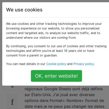
Des
Étiquettes
We use cookies
applications
Account
Web
We use cookies and other tracking technologies to improve your
browsing experience on our website, to show you personalized
Modifier le format de
content and targeted ads, to analyze our website traffic, and to
understand where our visitors are coming from.
date [AAAAAMMJJ]
By continuing, you consent to our use of cookies and other tracking
technologies and affirm you're at least 16 years old or have
consent from a parent or guardian.
en [MM / JJ / AAAA]
You can read details in our
Cookie policy
and
Privacy policy
.
OK, enter website!
J'ai généré un rapport dont la date est au
10
format 20160509 et mes paramètres
régionaux Google Sheets sont déjà définis
sur États-Unis. J'ai joué avec diverses
options dans Format> Nombre> Format de
date mais je ne peux pas changer les dates