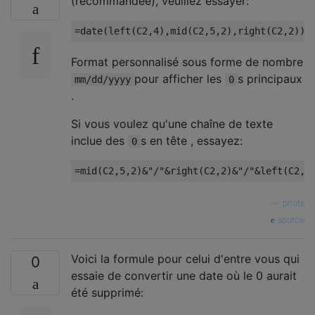
(recommandée), veuillez essayer:
Format personnalisé sous forme de nombre
pour afficher les
s principaux
mm/dd/yyyy
0
.
Si vous voulez qu'une chaîne de texte
inclue des
s en tête , essayez:
0
—
pnuts
source
Voici la formule pour celui d'entre vous qui
0
essaie de convertir une date où le 0 aurait
été supprimé: