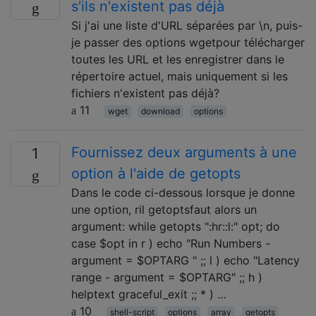
s'ils n'existent pas déjà
Si j'ai une liste d'URL séparées par \n, puis-
je passer des options wgetpour télécharger
toutes les URL et les enregistrer dans le
répertoire actuel, mais uniquement si les
fichiers n'existent pas déjà?
11
wget
download
options
Fournissez deux arguments à une
1
option à l'aide de getopts
Dans le code ci-dessous lorsque je donne
une option, ril getoptsfaut alors un
argument: while getopts ":hr::l:" opt; do
case $opt in r ) echo "Run Numbers -
argument = $OPTARG " ;; l ) echo "Latency
range - argument = $OPTARG" ;; h )
helptext graceful_exit ;; * ) …
10
shell-script
options
array
getopts