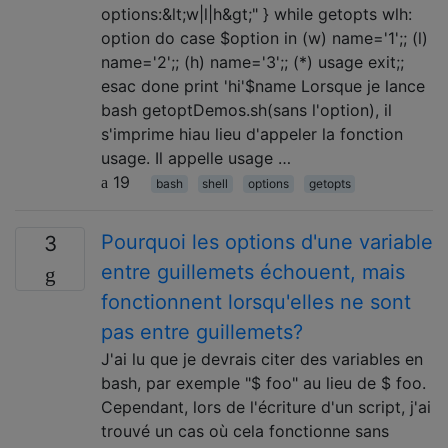
options:&lt;w|l|h&gt;" } while getopts wlh:
option do case $option in (w) name='1';; (l)
name='2';; (h) name='3';; (*) usage exit;;
esac done print 'hi'$name Lorsque je lance
bash getoptDemos.sh(sans l'option), il
s'imprime hiau lieu d'appeler la fonction
usage. Il appelle usage …
19
bash
shell
options
getopts
Pourquoi les options d'une variable
3
entre guillemets échouent, mais
fonctionnent lorsqu'elles ne sont
pas entre guillemets?
J'ai lu que je devrais citer des variables en
bash, par exemple "$ foo" au lieu de $ foo.
Cependant, lors de l'écriture d'un script, j'ai
trouvé un cas où cela fonctionne sans