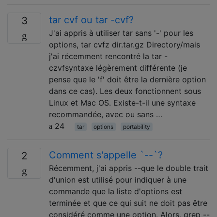
tar cvf ou tar -cvf?
3
J'ai appris à utiliser tar sans '-' pour les
options, tar cvfz dir.tar.gz Directory/mais
j'ai récemment rencontré la tar -
czvfsyntaxe légèrement différente (je
pense que le 'f' doit être la dernière option
dans ce cas). Les deux fonctionnent sous
Linux et Mac OS. Existe-t-il une syntaxe
recommandée, avec ou sans …
24
tar
options
portability
Comment s'appelle `--`?
2
Récemment, j'ai appris --que le double trait
d'union est utilisé pour indiquer à une
commande que la liste d'options est
terminée et que ce qui suit ne doit pas être
considéré comme une option. Alors, grep --