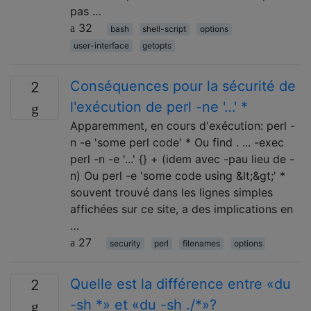
pas …
32
bash
shell-script
options
user-interface
getopts
Conséquences pour la sécurité de
2
l'exécution de perl -ne '…' *
Apparemment, en cours d'exécution: perl -
n -e 'some perl code' * Ou find . ... -exec
perl -n -e '...' {} + (idem avec -pau lieu de -
n) Ou perl -e 'some code using &lt;&gt;' *
souvent trouvé dans les lignes simples
affichées sur ce site, a des implications en
…
27
security
perl
filenames
options
Quelle est la différence entre «du
2
-sh *» et «du -sh ./*»?