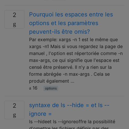
Pourquoi les espaces entre les
2
options et les paramètres
peuvent-ils être omis?
Par exemple: xargs -n 1 est le même que
xargs -n1 Mais si vous regardez la page de
manuel , l'option est répertoriée comme -n
max-args, ce qui signifie que l'espace est
censé être préservé. Il n'y a rien sur la
forme abrégée -n max-args . Cela se
produit également …
16
options
syntaxe de ls --hide = et ls --
2
ignore =
ls --hideet ls --ignoreoffre la possibilité
d'omettre les fichiers définis par des