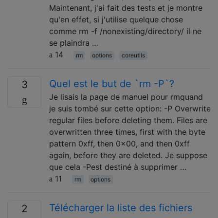
Maintenant, j'ai fait des tests et je montre
qu'en effet, si j'utilise quelque chose
comme rm -f /nonexisting/directory/ il ne
se plaindra …
14
rm
options
coreutils
Quel est le but de `rm -P`?
3
Je lisais la page de manuel pour rmquand
je suis tombé sur cette option: -P Overwrite
regular files before deleting them. Files are
overwritten three times, first with the byte
pattern 0xff, then 0x00, and then 0xff
again, before they are deleted. Je suppose
que cela -Pest destiné à supprimer …
11
rm
options
Télécharger la liste des fichiers
2