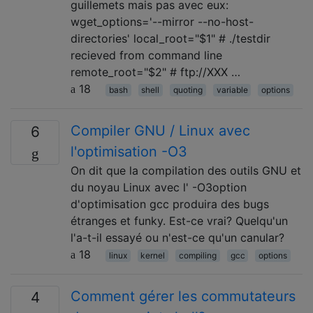
guillemets mais pas avec eux:
wget_options='--mirror --no-host-
directories' local_root="$1" # ./testdir
recieved from command line
remote_root="$2" # ftp://XXX …
18
bash
shell
quoting
variable
options
Compiler GNU / Linux avec
6
l'optimisation -O3
On dit que la compilation des outils GNU et
du noyau Linux avec l' -O3option
d'optimisation gcc produira des bugs
étranges et funky. Est-ce vrai? Quelqu'un
l'a-t-il essayé ou n'est-ce qu'un canular?
18
linux
kernel
compiling
gcc
options
Comment gérer les commutateurs
4