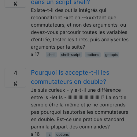
dans un script shell?
Existe-t-il des outils intégrés qui
reconnaîtront -xet en --xxxxtant que
commutateurs, et non des arguments, ou
devez-vous parcourir toutes les variables
d'entrée, tester les tirets, puis analyser les
arguments par la suite?
17
shell
shell-script
options
getopts
Pourquoi ls accepte-t-il les
4
commutateurs en double?
Je suis curieux - y a-t-il une différence
entre ls -let ls -lllllllllllllllllllllllllllll? La sortie
semble être la même et je ne comprends
pas pourquoi lsautorise les commutateurs
en double. Est-ce une pratique standard
parmi la plupart des commandes?
16
ls
options