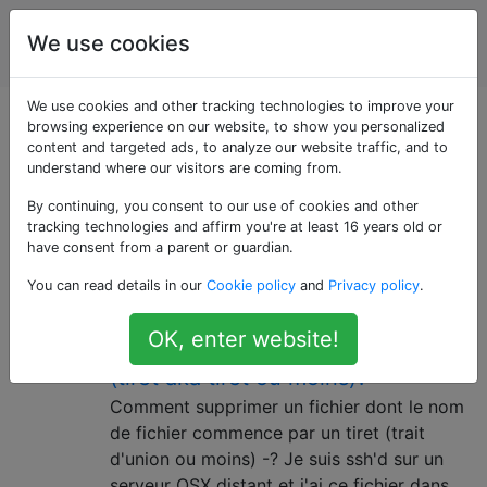
Unix &
Étiquettes
We use cookies
Account
Linux
We use cookies and other tracking technologies to improve your
Questions marquées
browsing experience on our website, to show you personalized
content and targeted ads, to analyze our website traffic, and to
understand where our visitors are coming from.
«options»
By continuing, you consent to our use of cookies and other
tracking technologies and affirm you're at least 16 years old or
Passer des options telles que -l ou --word aux
have consent from a parent or guardian.
commandes, ou les analyser dans des scripts.
You can read details in our
Cookie policy
and
Privacy policy
.
Comment supprimer un fichier
10
OK, enter website!
dont le nom commence par “-”
(tiret aka tiret ou moins)?
Comment supprimer un fichier dont le nom
de fichier commence par un tiret (trait
d'union ou moins) -? Je suis ssh'd sur un
serveur OSX distant et j'ai ce fichier dans