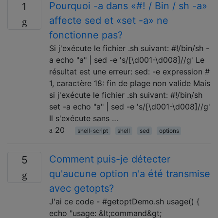
Pourquoi -a dans «#! / Bin / sh -a»
1
affecte sed et «set -a» ne
fonctionne pas?
Si j'exécute le fichier .sh suivant: #!/bin/sh -
a echo "a" | sed -e 's/[\d001-\d008]//g' Le
résultat est une erreur: sed: -e expression #
1, caractère 18: fin de plage non valide Mais
si j'exécute le fichier .sh suivant: #!/bin/sh
set -a echo "a" | sed -e 's/[\d001-\d008]//g'
Il s'exécute sans …
20
shell-script
shell
sed
options
Comment puis-je détecter
5
qu'aucune option n'a été transmise
avec getopts?
J'ai ce code - #getoptDemo.sh usage() {
echo "usage: &lt;command&gt;