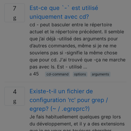
Est-ce que `-` est utilisé
7
uniquement avec cd?
cd - peut basculer entre le répertoire
actuel et le répertoire précédent. Il semble
que j’ai déjà -utilisé des arguments pour
d’autres commandes, même si je ne me
souviens pas si -signifie la même chose
que pour cd. J'ai trouvé que -ça ne marche
pas avec ls. Est - utilisé …
45
cd-command
options
arguments
Existe-t-il un fichier de
4
configuration 'rc' pour grep /
egrep? (~ / .egreprc?)
Je fais habituellement quelques grep lors
du développement, et il y a des extensions
que je ne veux pas toujours chercher