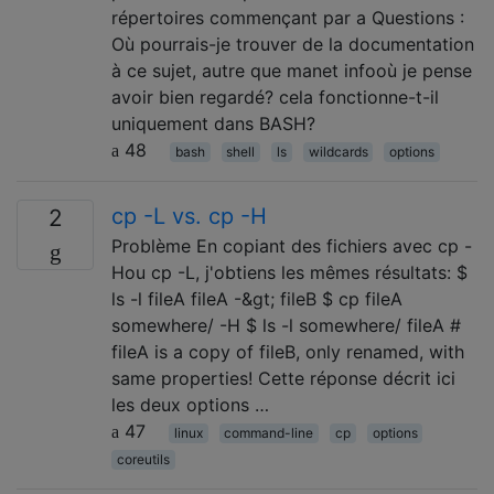
répertoires commençant par a Questions :
Où pourrais-je trouver de la documentation
à ce sujet, autre que manet infooù je pense
avoir bien regardé? cela fonctionne-t-il
uniquement dans BASH?
48
bash
shell
ls
wildcards
options
cp -L vs. cp -H
2
Problème En copiant des fichiers avec cp -
Hou cp -L, j'obtiens les mêmes résultats: $
ls -l fileA fileA -&gt; fileB $ cp fileA
somewhere/ -H $ ls -l somewhere/ fileA #
fileA is a copy of fileB, only renamed, with
same properties! Cette réponse décrit ici
les deux options …
47
linux
command-line
cp
options
coreutils