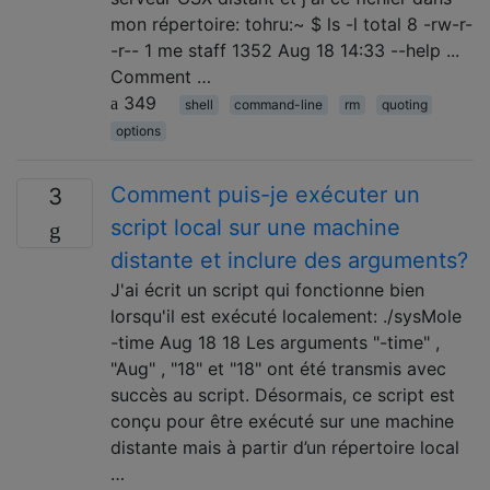
mon répertoire: tohru:~ $ ls -l total 8 -rw-r-
-r-- 1 me staff 1352 Aug 18 14:33 --help ...
Comment …
349
shell
command-line
rm
quoting
options
Comment puis-je exécuter un
3
script local sur une machine
distante et inclure des arguments?
J'ai écrit un script qui fonctionne bien
lorsqu'il est exécuté localement: ./sysMole
-time Aug 18 18 Les arguments "-time" ,
"Aug" , "18" et "18" ont été transmis avec
succès au script. Désormais, ce script est
conçu pour être exécuté sur une machine
distante mais à partir d’un répertoire local
…