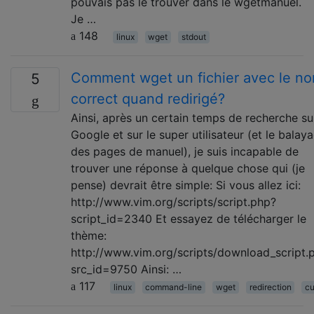
pouvais pas le trouver dans le wgetmanuel.
Je …
148
linux
wget
stdout
Comment wget un fichier avec le n
5
correct quand redirigé?
Ainsi, après un certain temps de recherche su
Google et sur le super utilisateur (et le balay
des pages de manuel), je suis incapable de
trouver une réponse à quelque chose qui (je
pense) devrait être simple: Si vous allez ici:
http://www.vim.org/scripts/script.php?
script_id=2340 Et essayez de télécharger le
thème:
http://www.vim.org/scripts/download_script.
src_id=9750 Ainsi: …
117
linux
command-line
wget
redirection
cu