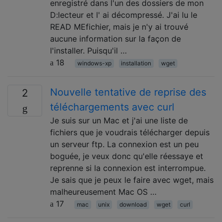
enregistré dans l'un des dossiers de mon
D:lecteur et l' ai décompressé. J'ai lu le
READ MEfichier, mais je n'y ai trouvé
aucune information sur la façon de
l'installer. Puisqu'il …
18
windows-xp
installation
wget
Nouvelle tentative de reprise des
2
téléchargements avec curl
Je suis sur un Mac et j'ai une liste de
fichiers que je voudrais télécharger depuis
un serveur ftp. La connexion est un peu
boguée, je veux donc qu'elle réessaye et
reprenne si la connexion est interrompue.
Je sais que je peux le faire avec wget, mais
malheureusement Mac OS …
17
mac
unix
download
wget
curl