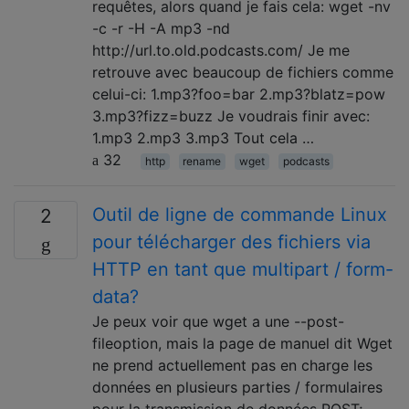
requêtes, alors quand je fais cela: wget -nv
-c -r -H -A mp3 -nd
http://url.to.old.podcasts.com/ Je me
retrouve avec beaucoup de fichiers comme
celui-ci: 1.mp3?foo=bar 2.mp3?blatz=pow
3.mp3?fizz=buzz Je voudrais finir avec:
1.mp3 2.mp3 3.mp3 Tout cela …
32
http
rename
wget
podcasts
Outil de ligne de commande Linux
2
pour télécharger des fichiers via
HTTP en tant que multipart / form-
data?
Je peux voir que wget a une --post-
fileoption, mais la page de manuel dit Wget
ne prend actuellement pas en charge les
données en plusieurs parties / formulaires