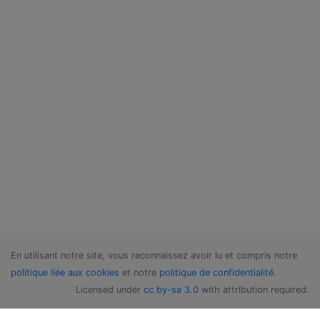
En utilisant notre site, vous reconnaissez avoir lu et compris notre
politique liée aux cookies
et notre
politique de confidentialité
.
Licensed under
cc by-sa 3.0
with attribution required.