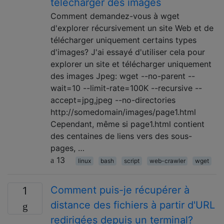
télécharger des images
Comment demandez-vous à wget
d'explorer récursivement un site Web et de
télécharger uniquement certains types
d'images? J'ai essayé d'utiliser cela pour
explorer un site et télécharger uniquement
des images Jpeg: wget --no-parent --
wait=10 --limit-rate=100K --recursive --
accept=jpg,jpeg --no-directories
http://somedomain/images/page1.html
Cependant, même si page1.html contient
des centaines de liens vers des sous-
pages, …
13
linux
bash
script
web-crawler
wget
Comment puis-je récupérer à
1
distance des fichiers à partir d'URL
redirigées depuis un terminal?