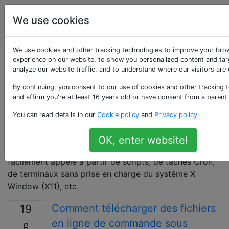
Utilisateurs
Étiquettes
We use cookies
Account
d'ordinateur
We use cookies and other tracking technologies to improve your bro
Questions marquées
experience on our website, to show you personalized content and tar
analyze our website traffic, and to understand where our visitors are
«wget»
By continuing, you consent to our use of cookies and other tracking 
and affirm you're at least 16 years old or have consent from a parent
GNU Wget est un logiciel gratuit pour récupérer des
You can read details in our
Cookie policy
and
Privacy policy
.
fichiers en utilisant HTTP, HTTPS et FTP, les
protocoles Internet les plus utilisés. Il s'agit d'un outil
OK, enter website!
de ligne de commande non interactif, il peut donc être
facilement appelé à partir de scripts, de tâches Cron,
de terminaux sans prise en charge du système X
Window (X11), etc.
Comment télécharger des fichiers
19
en ligne de commande sous