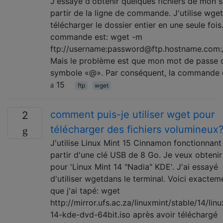
J'essaye d'obtenir quelques fichiers de mon s
partir de la ligne de commande. J'utilise wge
télécharger le dossier entier en une seule fois
commande est: wget -m
ftp://username:password@ftp.hostname.com:/
Mais le problème est que mon mot de passe c
symbole «@». Par conséquent, la commande 
15
ftp
wget
comment puis-je utiliser wget pour
2
télécharger des fichiers volumineux
J'utilise Linux Mint 15 Cinnamon fonctionnant
partir d'une clé USB de 8 Go. Je veux obtenir 
pour 'Linux Mint 14 "Nadia" KDE'. J'ai essayé
d'utiliser wgetdans le terminal. Voici exactem
que j'ai tapé: wget
http://mirror.ufs.ac.za/linuxmint/stable/14/lin
14-kde-dvd-64bit.iso après avoir téléchargé