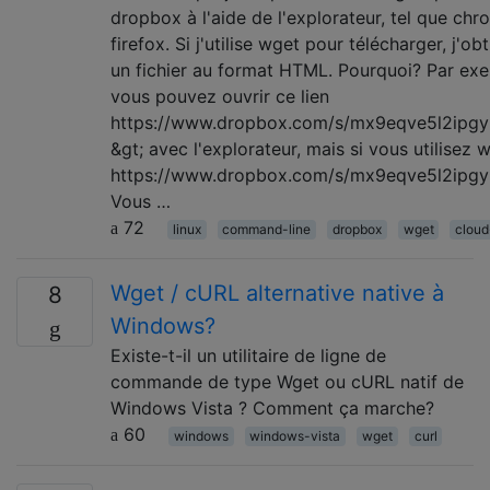
dropbox à l'aide de l'explorateur, tel que chr
firefox. Si j'utilise wget pour télécharger, j'ob
un fichier au format HTML. Pourquoi? Par ex
vous pouvez ouvrir ce lien
https://www.dropbox.com/s/mx9eqve5l2ipgyk
&gt; avec l'explorateur, mais si vous utilisez 
https://www.dropbox.com/s/mx9eqve5l2ipgyk
Vous …
72
linux
command-line
dropbox
wget
cloud
Wget / cURL alternative native à
8
Windows?
Existe-t-il un utilitaire de ligne de
commande de type Wget ou cURL natif de
Windows Vista ? Comment ça marche?
60
windows
windows-vista
wget
curl