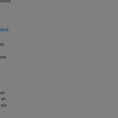
outils
eaux
ils
odes
sez
 en
 sûr