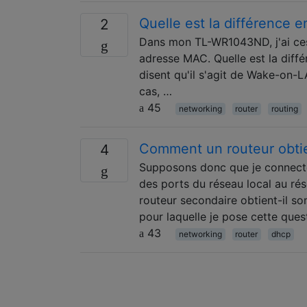
Quelle est la différence e
2
Dans mon TL-WR1043ND, j'ai ces 
adresse MAC. Quelle est la différ
disent qu'il s'agit de Wake-on-LA
cas, …
45
networking
router
routing
Comment un routeur obtie
4
Supposons donc que je connecte
des ports du réseau local au r
routeur secondaire obtient-il s
pour laquelle je pose cette ques
43
networking
router
dhcp