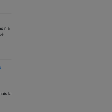
es n'a
ué
x
ais la