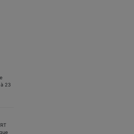
je
 à 23
WRT
 que