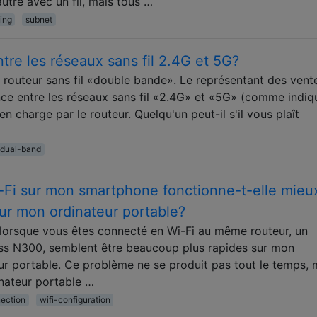
utre avec un fil, mais tous …
ing
subnet
ntre les réseaux sans fil 2.4G et 5G?
 routeur sans fil «double bande». Le représentant des vent
nce entre les réseaux sans fil «2.4G» et «5G» (comme indiq
n charge par le routeur. Quelqu'un peut-il s'il vous plaît
dual-band
-Fi sur mon smartphone fonctionne-t-elle mieu
r mon ordinateur portable?
 lorsque vous êtes connecté en Wi-Fi au même routeur, un
s N300, semblent être beaucoup plus rapides sur mon
r portable. Ce problème ne se produit pas tout le temps, m
nateur portable …
nection
wifi-configuration