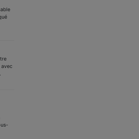
table
iqué
tre
u avec
…
n
ous-