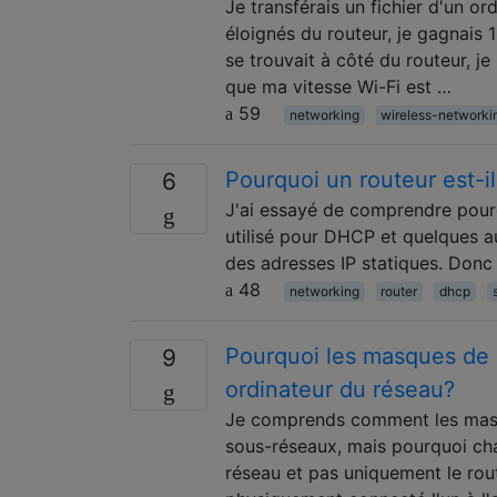
Je transférais un fichier d'un o
éloignés du routeur, je gagnais
se trouvait à côté du routeur, j
que ma vitesse Wi-Fi est …
59
networking
wireless-networki
Pourquoi un routeur est-i
6
J'ai essayé de comprendre pourq
utilisé pour DHCP et quelques a
des adresses IP statiques. Donc c
48
networking
router
dhcp
Pourquoi les masques de 
9
ordinateur du réseau?
Je comprends comment les masqu
sous-réseaux, mais pourquoi cha
réseau et pas uniquement le rout