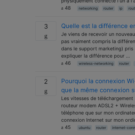
physiquement connecté l'un à l'a
48
networking
router
ip
rout
Quelle est la différence e
3
Je viens de recevoir un nouveau
pas vraiment compris la différe
dans le support marketing) pris e
expliquer la différence pour …
46
wireless-networking
router
Pourquoi la connexion Wi
2
que la même connexion su
Les vitesses de téléchargement
routeur modem ADSL2 + Wireles
téléphone que sur mon ordinateu
connexion Internet sur mon ordi
45
ubuntu
router
internet-con