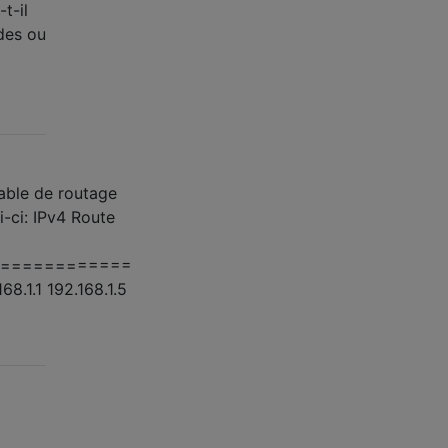
t-il
des ou
table de routage
-ci: IPv4 Route
============
8.1.1 192.168.1.5