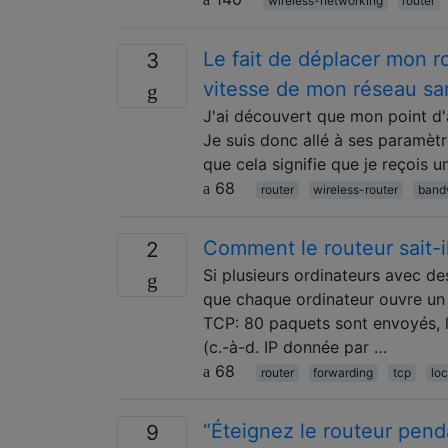
wireless-networking
router
Le fait de déplacer mon 
3
vitesse de mon réseau san
J'ai découvert que mon point d'
Je suis donc allé à ses paramèt
que cela signifie que je reçois 
68
router
wireless-router
band
Comment le routeur sait-il
2
Si plusieurs ordinateurs avec de
que chaque ordinateur ouvre un
TCP: 80 paquets sont envoyés, le
(c.-à-d. IP donnée par …
68
router
forwarding
tcp
loc
“Éteignez le routeur pend
9