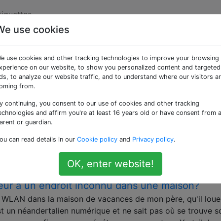
tiquettes
We use cookies
ées «router»
e use cookies and other tracking technologies to improve your browsing
xperience on our website, to show you personalized content and targeted
s paquets de données sur plusieurs réseaux. Les questions 
ds, to analyze our website traffic, and to understand where our visitors a
 réseau du routeur.
oming from.
y continuing, you consent to our use of cookies and other tracking
on de port et à quoi sert-elle?
echnologies and affirm you're at least 16 years old or have consent from 
la «redirection de port» , mais il ne semble pas qu'il y en a
arent or guardian.
st et à quoi il sert. Alors: Qu'est-ce que la redirection de 
ou can read details in our
Cookie policy
and
Privacy policy
.
s-je besoin?
t
community-faq
OK, enter website!
ur à un endroit inconnu dans une maison?
ur WLAN dans la maison de vacances de mon père, qu'il loue
t un néandertalien numérique et ne sait pas où se trouve s