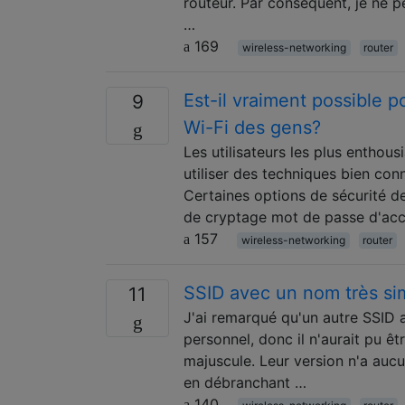
routeur. Par conséquent, je ne p
…
169
wireless-networking
router
Est-il vraiment possible p
9
Wi-Fi des gens?
Les utilisateurs les plus enthou
utiliser des techniques bien co
Certaines options de sécurité d
de cryptage mot de passe d'acc
157
wireless-networking
router
SSID avec un nom très sim
11
J'ai remarqué qu'un autre SSID
personnel, donc il n'aurait pu ê
majuscule. Leur version n'a aucu
en débranchant …
140