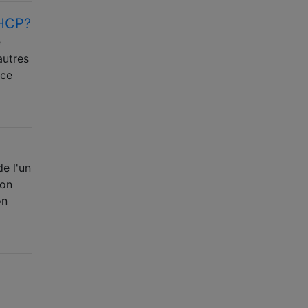
DHCP?
e
autres
 ce
e l'un
mon
on