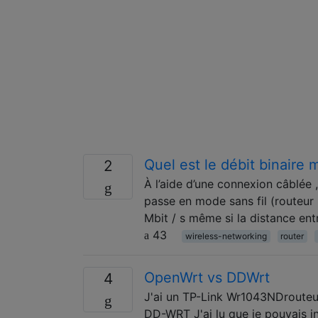
Quel est le débit binaire
2
À l’aide d’une connexion câblée 
passe en mode sans fil (routeu
Mbit / s même si la distance entr
43
wireless-networking
router
OpenWrt vs DDWrt
4
J'ai un TP-Link Wr1043NDrouteur
DD-WRT J'ai lu que je pouvais i