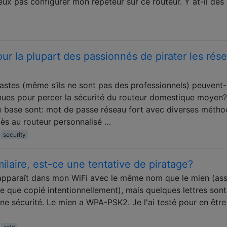
eux pas configurer mon répéteur sur ce routeur. Y at-il des 
our la plupart des passionnés de pirater les rés
siastes (même s’ils ne sont pas des professionnels) peuvent-
nnues pour percer la sécurité du routeur domestique moyen?
e base sont: mot de passe réseau fort avec diverses méth
ès au routeur personnalisé …
security
ilaire, est-ce une tentative de piratage?
 apparaît dans mon WiFi avec le même nom que le mien (as
tre que copié intentionnellement), mais quelques lettres sont
ne sécurité. Le mien a WPA-PSK2. Je l'ai testé pour en être