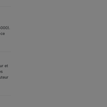
3000).
-ce
ur et
es
uteur