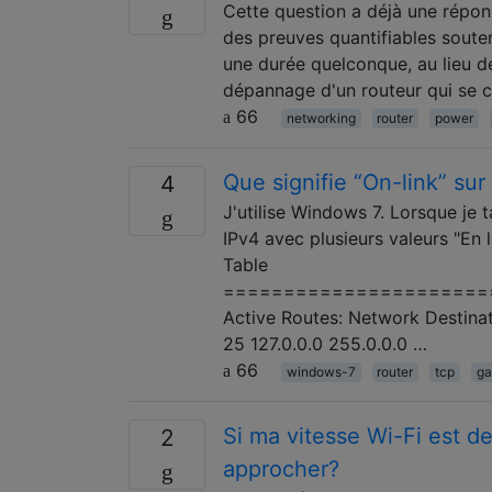
Cette question a déjà une répons
des preuves quantifiables soute
une durée quelconque, au lieu d
dépannage d'un routeur qui se 
66
networking
router
power
Que signifie “On-link” sur
4
J'utilise Windows 7. Lorsque je 
IPv4 avec plusieurs valeurs "En
Table
======================
Active Routes: Network Destinat
25 127.0.0.0 255.0.0.0 …
66
windows-7
router
tcp
ga
Si ma vitesse Wi-Fi est de
2
approcher?