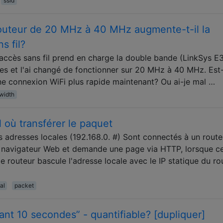
ssid
routeur de 20 MHz à 40 MHz augmente-t-il la
s fil?
accès sans fil prend en charge la double bande (LinkSys E
res et l'ai changé de fonctionner sur 20 MHz à 40 MHz. Est
une connexion WiFi plus rapide maintenant? Ou ai-je mal …
width
 où transférer le paquet
s adresses locales (192.168.0. #) Sont connectés à un route
 navigateur Web et demande une page via HTTP, lorsque c
 routeur bascule l'adresse locale avec le IP statique du ro
al
packet
ant 10 secondes” - quantifiable? [dupliquer]