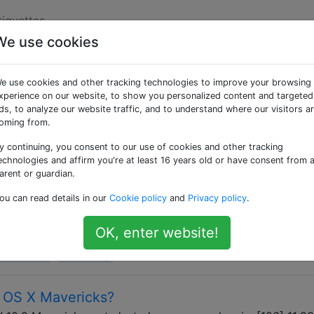
tiquettes
We use cookies
ées «osx-mavericks»
e use cookies and other tracking technologies to improve your browsing
xperience on our website, to show you personalized content and targeted
écifiquement les versions d'OS X 10.9, Mavericks. Les questi
ds, to analyze our website traffic, and to understand where our visitors a
stions sur le matériel Mac doivent être étiquetées avec [m
oming from.
nt considérées comme hors sujet.
y continuing, you consent to our use of cookies and other tracking
echnologies and affirm you're at least 16 years old or have consent from 
imerait contrôler cet ordinateur ..." Quoi?
arent or guardian.
vu), un élément du programme de mise à jour de logiciels de
ou can read details in our
Cookie policy
and
Privacy policy
.
orisation de contrôler mon ordinateur. Je ne pouvais trou
r le Web, donc je ne sais pas s'il s'agit d'un nouveau chan
OK, enter website!
x-mavericks
accessibility
r OS X Mavericks?