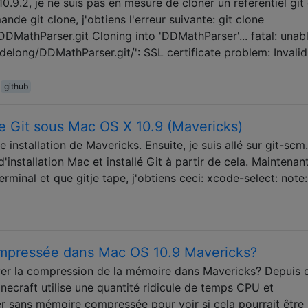
0.9.2, je ne suis pas en mesure de cloner un référentiel git
de git clone, j'obtiens l'erreur suivante: git clone
DMathParser.git Cloning into 'DDMathParser'... fatal: unab
delong/DDMathParser.git/': SSL certificate problem: Invalid
github
de Git sous Mac OS X 10.9 (Mavericks)
 installation de Mavericks. Ensuite, je suis allé sur git-sc
'installation Mac et installé Git à partir de cela. Maintenant
erminal et que gitje tape, j'obtiens ceci: xcode-select: note
ompressée dans Mac OS 10.9 Mavericks?
iver la compression de la mémoire dans Mavericks? Depuis 
inecraft utilise une quantité ridicule de temps CPU et
er sans mémoire compressée pour voir si cela pourrait être 