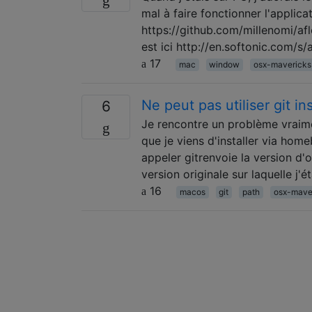
mal à faire fonctionner l'applic
https://github.com/millenomi/afl
est ici http://en.softonic.com/s
17
mac
window
osx-mavericks
Ne peut pas utiliser git i
6
Je rencontre un problème vraimen
que je viens d'installer via hom
appeler gitrenvoie la version d'o
version originale sur laquelle j'
16
macos
git
path
osx-mave