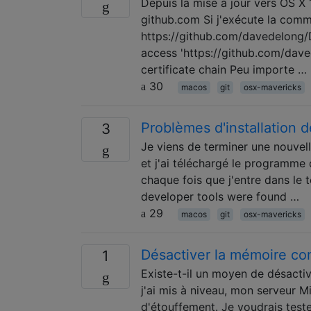
Depuis la mise à jour vers OS X 1
github.com Si j'exécute la comman
https://github.com/davedelong/D
access 'https://github.com/dave
certificate chain Peu importe …
30
macos
git
osx-mavericks
Problèmes d'installation 
3
Je viens de terminer une nouvelle
et j'ai téléchargé le programme d
chaque fois que j'entre dans le t
developer tools were found …
29
macos
git
osx-mavericks
Désactiver la mémoire c
1
Existe-t-il un moyen de désact
j'ai mis à niveau, mon serveur M
d'étouffement. Je voudrais test