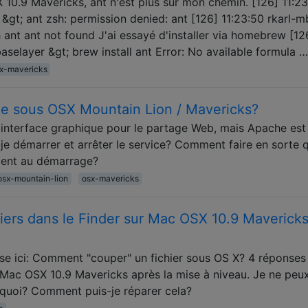
 10.9 Mavericks, ant n'est plus sur mon chemin. [126] 11:2
&gt; ant zsh: permission denied: ant [126] 11:23:50 rkarl-m
 ant ant not found J'ai essayé d'installer via homebrew [12
selayer &gt; brew install ant Error: No available formula …
x-mavericks
 sous OSX Mountain Lion / Mavericks?
'interface graphique pour le partage Web, mais Apache est
je démarrer et arrêter le service? Comment faire en sorte q
ment au démarrage?
osx-mountain-lion
osx-mavericks
ers dans le Finder sur Mac OSX 10.9 Maverick
se ici: Comment "couper" un fichier sous OS X? 4 réponses
 Mac OSX 10.9 Mavericks après la mise à niveau. Je ne peu
urquoi? Comment puis-je réparer cela?