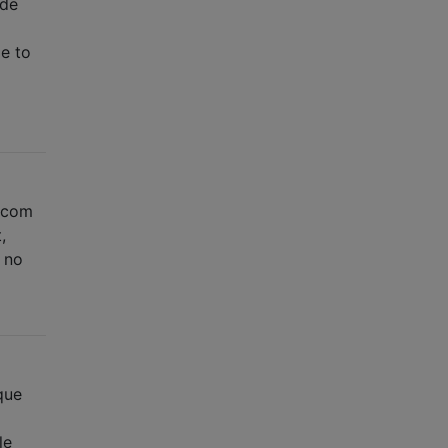
 de
le to
m.com
,
: no
que
le