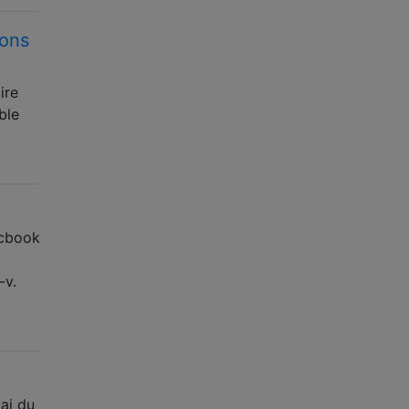
ions
ire
ble
acbook
-v.
'ai du