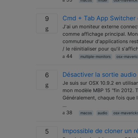
macos
finder
osx-maverick
Cmd + Tab App Switcher e
9
J'ai un moniteur externe connect
comme affichage principal. Mon 
commutateur d'applications rest
/ le réinitialiser pour qu'il s'affi
44
multiple-monitors
osx-maveri
Désactiver la sortie audio
6
Je suis sur OSX 10.9.2 en utili
mon modèle MBP 15 "fin 2012. To
Généralement, chaque fois que l'
…
38
macos
audio
osx-maverick
Impossible de cloner un ré
5