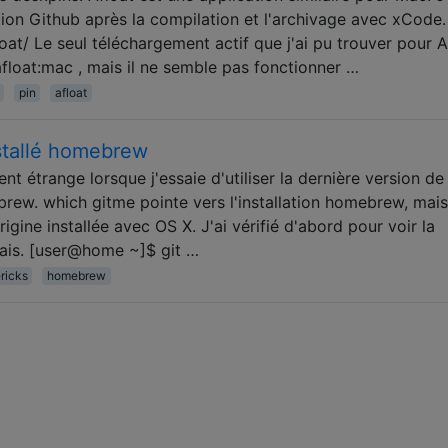
ation Github après la compilation et l'archivage avec xCode.
oat/ Le seul téléchargement actif que j'ai pu trouver pour A
/afloat:mac , mais il ne semble pas fonctionner …
pin
afloat
nstallé homebrew
t étrange lorsque j'essaie d'utiliser la dernière version de 
ebrew. which gitme pointe vers l'installation homebrew, mais
rigine installée avec OS X. J'ai vérifié d'abord pour voir la
étais. [user@home ~]$ git …
ricks
homebrew