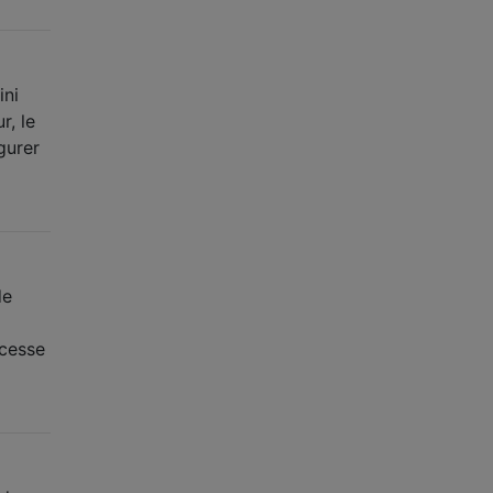
ini
r, le
gurer
de
 cesse