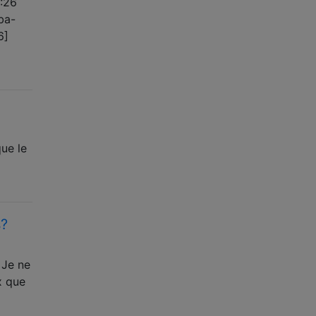
3:26
ba-
6]
ue le
s?
 Je ne
x que