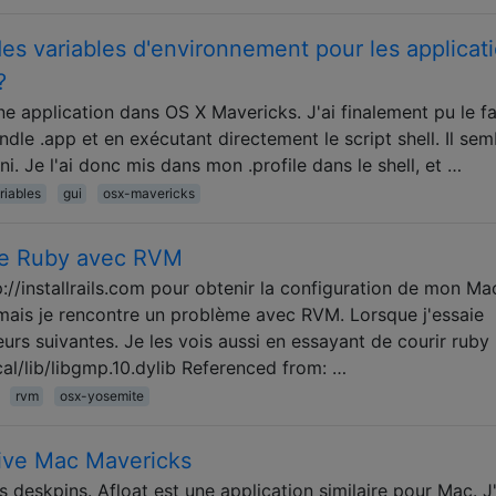
es variables d'environnement pour les applicat
?
une application dans OS X Mavericks. J'ai finalement pu le fa
ndle .app et en exécutant directement le script shell. Il sem
. Je l'ai donc mis dans mon .profile dans le shell, et …
riables
gui
osx-mavericks
 de Ruby avec RVM
ttp://installrails.com pour obtenir la configuration de mon M
, mais je rencontre un problème avec RVM. Lorsque j'essaie
reurs suivantes. Je les vois aussi en essayant de courir ruby 
ocal/lib/libgmp.10.dylib Referenced from: …
rvm
osx-yosemite
tive Mac Mavericks
es deskpins. Afloat est une application similaire pour Mac. J