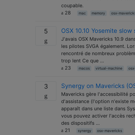
coupable.
28
mac
memory
osx-maverick
OSX 10.10 Yosemite slow
5
J'avais OSX Mavericks 10.9 dans
les pilotes SVGA également. Lorsq
rencontré de nombreux problèmes
trop lent Ce que …
23
macos
virtual-machine
osx
Synergy on Mavericks (OSX
3
Mavericks gère l'accessibilité po
d'assistance (l'option n'existe 
apparaît dans une liste dans Sy
vous pouvez activer l'accès rec
des dispositifs …
21
synergy
osx-mavericks