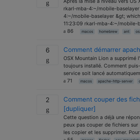
Après la mise à niveau vers OS X
rkarl-mba-4:~/mobile-baselayer 
4:~/mobile-baselayer &gt; which
11:23:09 rkarl-mba-4:~/mobile-ba
86
macos
homebrew
ant
os
Comment démarrer apache
6
OSX Mountain Lion a supprimé l
toujours installé. Comment puis-
service soit lancé automatique
71
macos
apache-http-server
Comment couper des fichi
2
[dupliquer]
Cette question a déjà une répon
peux pas couper de fichiers sur
les copier et les supprimer. Po
55