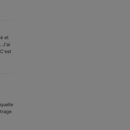
é et
 J'ai
C'est
s
quelle
étrage