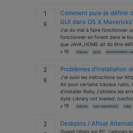
Comment puis-je définir d
1
GUI dans OS X Mavericks
J'ai du mal à faire fonctionner 
fonctionner en forant dans le bu
que JAVA_HOME ait dû être défini
19
macos
java
environment-va
Problèmes d'installation
2
J'ai suivi les instructions sur h
Air pour certains travaux rubis
d'installer Ruby, j'obtiens les er
dyld: Library not loaded: /usr/l
19
macos
osx-mavericks
ruby
Deskpins / Afloat Alterna
2
Quand j'étais sur PC, j'adorais l