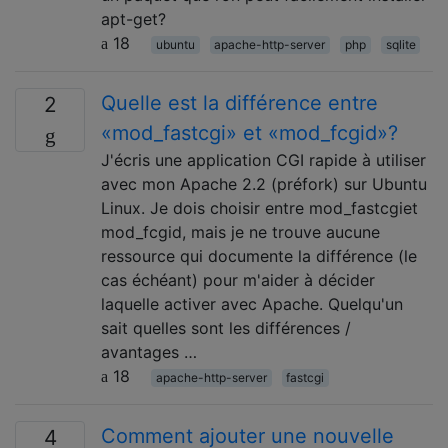
apt-get?
18
ubuntu
apache-http-server
php
sqlite
Quelle est la différence entre
2
«mod_fastcgi» et «mod_fcgid»?
J'écris une application CGI rapide à utiliser
avec mon Apache 2.2 (préfork) sur Ubuntu
Linux. Je dois choisir entre mod_fastcgiet
mod_fcgid, mais je ne trouve aucune
ressource qui documente la différence (le
cas échéant) pour m'aider à décider
laquelle activer avec Apache. Quelqu'un
sait quelles sont les différences /
avantages …
18
apache-http-server
fastcgi
Comment ajouter une nouvelle
4