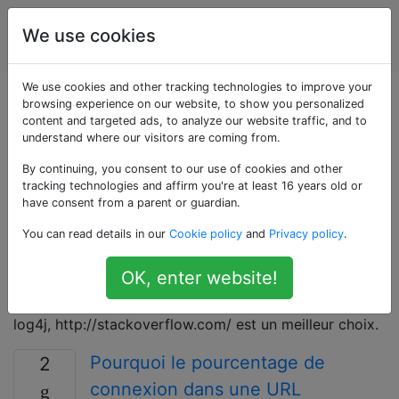
Utilisateurs
Étiquettes
We use cookies
Account
d'ordinateur
We use cookies and other tracking technologies to improve your
Questions marquées
browsing experience on our website, to show you personalized
content and targeted ads, to analyze our website traffic, and to
understand where our visitors are coming from.
«apache-http-
By continuing, you consent to our use of cookies and other
server»
tracking technologies and affirm you're at least 16 years old or
have consent from a parent or guardian.
You can read details in our
Cookie policy
and
Privacy policy
.
Apache est le terme largement connu pour le serveur
HTTP Apache, un logiciel de serveur Web très utilisé
OK, enter website!
par la Apache Software Foundation. Si votre question
concerne d'autres logiciels Apache tels que Tomcat ou
log4j, http://stackoverflow.com/ est un meilleur choix.
Pourquoi le pourcentage de
2
connexion dans une URL