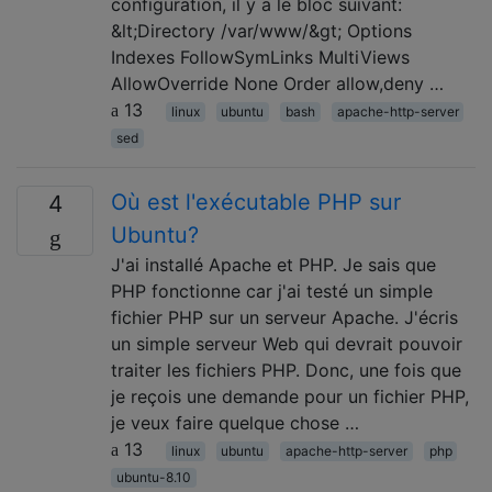
configuration, il y a le bloc suivant:
&lt;Directory /var/www/&gt; Options
Indexes FollowSymLinks MultiViews
AllowOverride None Order allow,deny …
13
linux
ubuntu
bash
apache-http-server
sed
Où est l'exécutable PHP sur
4
Ubuntu?
J'ai installé Apache et PHP. Je sais que
PHP fonctionne car j'ai testé un simple
fichier PHP sur un serveur Apache. J'écris
un simple serveur Web qui devrait pouvoir
traiter les fichiers PHP. Donc, une fois que
je reçois une demande pour un fichier PHP,
je veux faire quelque chose …
13
linux
ubuntu
apache-http-server
php
ubuntu-8.10