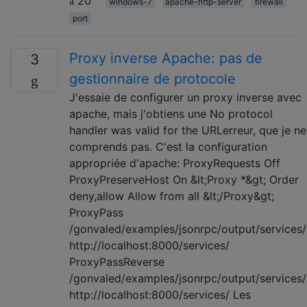
20
windows-7
apache-http-server
firewall
port
Proxy inverse Apache: pas de
3
gestionnaire de protocole
J'essaie de configurer un proxy inverse avec
apache, mais j'obtiens une No protocol
handler was valid for the URLerreur, que je ne
comprends pas. C'est la configuration
appropriée d'apache: ProxyRequests Off
ProxyPreserveHost On &lt;Proxy *&gt; Order
deny,allow Allow from all &lt;/Proxy&gt;
ProxyPass
/gonvaled/examples/jsonrpc/output/services/
http://localhost:8000/services/
ProxyPassReverse
/gonvaled/examples/jsonrpc/output/services/
http://localhost:8000/services/ Les