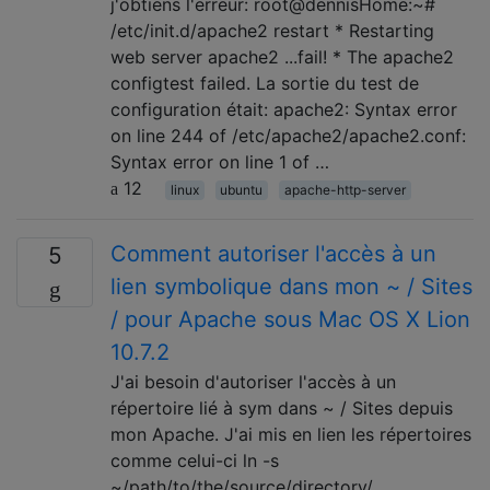
j'obtiens l'erreur: root@dennisHome:~#
/etc/init.d/apache2 restart * Restarting
web server apache2 ...fail! * The apache2
configtest failed. La sortie du test de
configuration était: apache2: Syntax error
on line 244 of /etc/apache2/apache2.conf:
Syntax error on line 1 of …
12
linux
ubuntu
apache-http-server
Comment autoriser l'accès à un
5
lien symbolique dans mon ~ / Sites
/ pour Apache sous Mac OS X Lion
10.7.2
J'ai besoin d'autoriser l'accès à un
répertoire lié à sym dans ~ / Sites depuis
mon Apache. J'ai mis en lien les répertoires
comme celui-ci ln -s
~/path/to/the/source/directory/