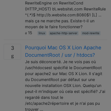
RewriteEngine on RewriteCond
{HTTP_HOST} b\.website\.com RewriteRule
^(.*)$ http://b.website.com:8080$1 [L] ...
mais ça ne marche pas. Existe-t-il un
moyen de le faire fonctionner?
15
linux
apache-http-server
mod-rewrite
Pourquoi Mac OS X Lion Apache
3
DocumentRoot / usr / htdocs?
Je suis déconcerté. Je ne vois pas où
/usr/htdocsest spécifié le DocumentRoot
pour apache2 sur Mac OS X Lion. Il s'agit
du DocumentRoot par défaut sur une
nouvelle installation OSX Lion. Quelqu'un
peut-il m'indiquer où cela est spécifié? J'ai
regardé dans tout le
/etc/apache2répertoire et je n'ai pas pu
trouver …