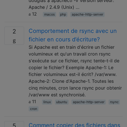
douglas $ apachectl -v Version serveur:
Apache / 2.4.9 (Unix) …
12
macos
php
apache-http-server
Comportement de rsync avec un
2
fichier en cours d’écriture?
Si Apache est en train d'écrire un fichier
volumineux et qu'un travail cron rsync
s'exécute sur ce fichier, rsync tente-t-il de
copier le fichier? Exemple Apache-1: Le
fichier volumineux est-il écrit? /var/www.
Apache-2: Clone d'Apache-1. Toutes les
cinq minutes, cron lance rsync pour obtenir
/var/www est synchronisé.
11
linux
ubuntu
apache-http-server
rsync
cron
Comment copier des fichiers dans
5