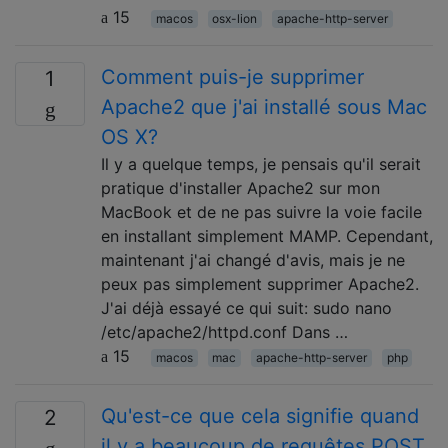
15
macos
osx-lion
apache-http-server
Comment puis-je supprimer
1
Apache2 que j'ai installé sous Mac
OS X?
Il y a quelque temps, je pensais qu'il serait
pratique d'installer Apache2 sur mon
MacBook et de ne pas suivre la voie facile
en installant simplement MAMP. Cependant,
maintenant j'ai changé d'avis, mais je ne
peux pas simplement supprimer Apache2.
J'ai déjà essayé ce qui suit: sudo nano
/etc/apache2/httpd.conf Dans …
15
macos
mac
apache-http-server
php
Qu'est-ce que cela signifie quand
2
il y a beaucoup de requêtes POST