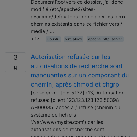
DocumentRootvers ce dossier, j'ai donc
modifié /etc/apache2/sites-
available/defaultpour remplacer les deux
chemins existants dans ce fichier vers /
media / …
17
ubuntu
virtualbox
apache-http-server
Autorisation refusée car les
3
autorisations de recherche sont
manquantes sur un composant du
chemin, après chmod et chgrp
[core: error] [pid 5132] (13) Autorisation
refusée: [client 123.123.123.123:50398]
AH00035: accès à / refusé (chemin du
système de fichiers
'/var/www/mysite.com') car les
autorisations de recherche sont
manquantes sur un composante du chemin