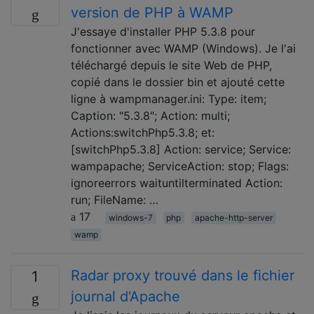
version de PHP à WAMP
J'essaye d'installer PHP 5.3.8 pour
fonctionner avec WAMP (Windows). Je l'ai
téléchargé depuis le site Web de PHP,
copié dans le dossier bin et ajouté cette
ligne à wampmanager.ini: Type: item;
Caption: "5.3.8"; Action: multi;
Actions:switchPhp5.3.8; et:
[switchPhp5.3.8] Action: service; Service:
wampapache; ServiceAction: stop; Flags:
ignoreerrors waituntilterminated Action:
run; FileName: …
17
windows-7
php
apache-http-server
wamp
Radar proxy trouvé dans le fichier
1
journal d'Apache