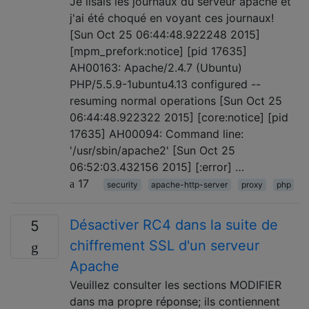
Je lisais les journaux du serveur apache et
j'ai été choqué en voyant ces journaux!
[Sun Oct 25 06:44:48.922248 2015]
[mpm_prefork:notice] [pid 17635]
AH00163: Apache/2.4.7 (Ubuntu)
PHP/5.5.9-1ubuntu4.13 configured --
resuming normal operations [Sun Oct 25
06:44:48.922322 2015] [core:notice] [pid
17635] AH00094: Command line:
'/usr/sbin/apache2' [Sun Oct 25
06:52:03.432156 2015] [:error] …
17
security
apache-http-server
proxy
php
Désactiver RC4 dans la suite de
5
chiffrement SSL d'un serveur
Apache
Veuillez consulter les sections MODIFIER
dans ma propre réponse; ils contiennent