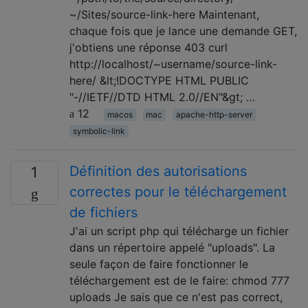
~/Sites/source-link-here Maintenant,
chaque fois que je lance une demande GET,
j'obtiens une réponse 403 curl
http://localhost/~username/source-link-
here/ &lt;!DOCTYPE HTML PUBLIC
"-//IETF//DTD HTML 2.0//EN"&gt; …
12
macos
mac
apache-http-server
symbolic-link
Définition des autorisations
1
correctes pour le téléchargement
de fichiers
J'ai un script php qui télécharge un fichier
dans un répertoire appelé "uploads". La
seule façon de faire fonctionner le
téléchargement est de le faire: chmod 777
uploads Je sais que ce n'est pas correct,