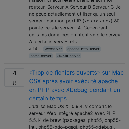
maison, chacun étant branché sur mon
routeur. Serveur A Serveur B Serveur C Je
ne peux actuellement utiliser qu'un seul
serveur car mon port IP (xx.xxx.xx.xx) 80
pointe vers le serveur A. Cependant,
certains domaines pointent vers le serveur
A, certains vers B, etc. …
14
webserver
apache-http-server
home-server
ubuntu-server
«Trop de fichiers ouverts» sur Mac
4
OSX après avoir exécuté apache
en PHP avec XDebug pendant un
certain temps
J'utilise Mac OS X 10.9.4, y compris le
serveur Web intégré apache2 avec PHP
5.5.14 de brew (packages: php55, php55-
intl, php55-pdo-pgsql, php55-xdebug).