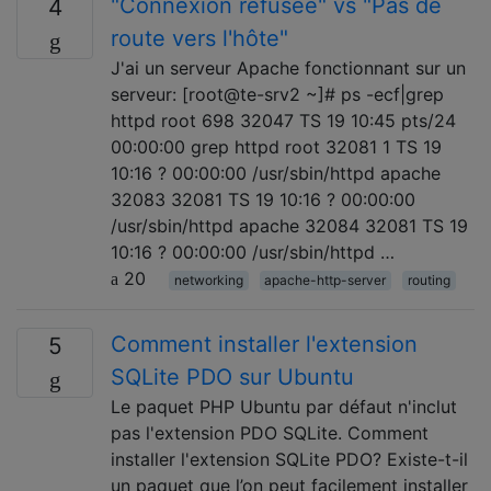
"Connexion refusée" vs "Pas de
4
route vers l'hôte"
J'ai un serveur Apache fonctionnant sur un
serveur: [root@te-srv2 ~]# ps -ecf|grep
httpd root 698 32047 TS 19 10:45 pts/24
00:00:00 grep httpd root 32081 1 TS 19
10:16 ? 00:00:00 /usr/sbin/httpd apache
32083 32081 TS 19 10:16 ? 00:00:00
/usr/sbin/httpd apache 32084 32081 TS 19
10:16 ? 00:00:00 /usr/sbin/httpd …
20
networking
apache-http-server
routing
Comment installer l'extension
5
SQLite PDO sur Ubuntu
Le paquet PHP Ubuntu par défaut n'inclut
pas l'extension PDO SQLite. Comment
installer l'extension SQLite PDO? Existe-t-il
un paquet que l’on peut facilement installer