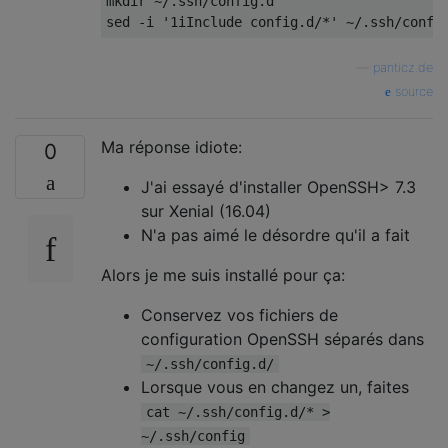
mkdir ~/.ssh/config.d

—
panticz.de
source
Ma réponse idiote:
0
J'ai essayé d'installer OpenSSH> 7.3
sur Xenial (16.04)
N'a pas aimé le désordre qu'il a fait
Alors je me suis installé pour ça:
Conservez vos fichiers de
configuration OpenSSH séparés dans
~/.ssh/config.d/
Lorsque vous en changez un, faites
cat ~/.ssh/config.d/* >
~/.ssh/config