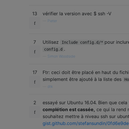
13
vérifier la version avec $ ssh -V
—
Pieter
7
Utilisez
pour inclur
Include config.d/*
.
config.d
—
Simon Woodside
17
Ftr: ceci doit être placé en haut du fich
simplement être ajouté à la liste des
Ho
—
dtk
2
essayé sur Ubuntu 16.04. Bien que cela 
complétion est cassée,
ce qui la rend 
souhaitez mettre à niveau ssh sur ubunt
gist.github.com/stefansundin/0fd6e9