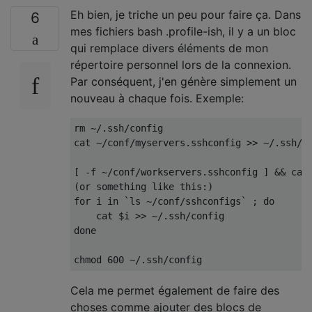
Eh bien, je triche un peu pour faire ça. Dans
6
mes fichiers bash .profile-ish, il y a un bloc
qui remplace divers éléments de mon
répertoire personnel lors de la connexion.
Par conséquent, j'en génère simplement un
nouveau à chaque fois. Exemple:
rm ~/.ssh/config

cat ~/conf/myservers.sshconfig >> ~/.ssh/co
[ -f ~/conf/workservers.sshconfig ] && cat 
(or something like this:)

for i in `ls ~/conf/sshconfigs` ; do

    cat $i >> ~/.ssh/config

done

Cela me permet également de faire des
choses comme ajouter des blocs de