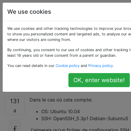
Utilisateurs
Étiquettes
We use cookies
Account
d'ordinateur
We use cookies and other tracking technologies to improve your bro
Est-il possible qu'un
to show you personalized content and targeted ads, to analyze our we
where our visitors are coming from.
fichier de
By continuing, you consent to our use of cookies and other tracking t
least 16 years old or have consent from a parent or guardian.
configuration SSH en
You can read details in our
Cookie policy
and
Privacy policy
.
inclue un autre?
OK, enter website!
Dans le cas où cela compte:
131
OS: Ubuntu 10.04
SSH: OpenSSH_5.3p1 Debian-3ubuntu5
J'aimerais qu'un fichier de configuration SSH