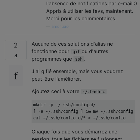
l'absence de notifications par e-mail :)
Appris à utiliser les favs, maintenant.
Merci pour les commentaires.
—
amontero
Aucune de ces solutions d'alias ne
2
fonctionne pour
ou d'autres
git
programmes que
.
ssh
J'ai giflé ensemble, mais vous voudrez
peut-être l'améliorer.
Ajoutez ceci à votre
~/.bashrc
mkdir -p ~/.ssh/config.d/

[ -e ~/.ssh/config ] && mv ~/.ssh/config ~/
Chaque fois que vous démarrez une
session, tous les fichiers se fusionnent