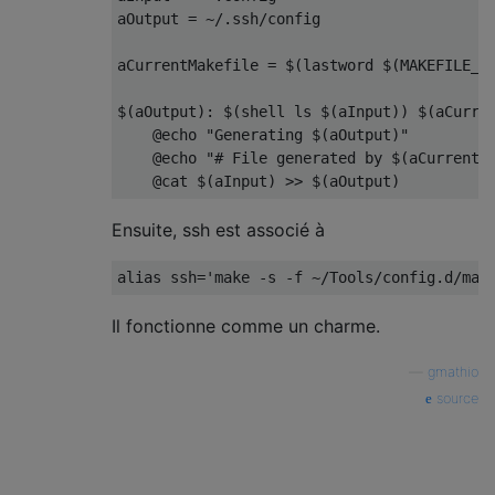
aOutput = ~/.ssh/config

aCurrentMakefile = $(lastword $(MAKEFILE_LI
$(aOutput): $(shell ls $(aInput)) $(aCurren
    @echo "Generating $(aOutput)"

    @echo "# File generated by $(aCurrentMa
Ensuite, ssh est associé à
Il fonctionne comme un charme.
—
gmathio
source