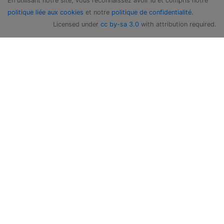
En utilisant notre site, vous reconnaissez avoir lu et compris notre
politique liée aux cookies
et notre
politique de confidentialité
.
Licensed under
cc by-sa 3.0
with attribution required.