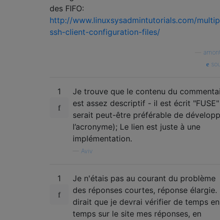
des FIFO:
http://www.linuxsysadmintutorials.com/multip
ssh-client-configuration-files/
—
amont
sou
1
Je trouve que le contenu du commenta
est assez descriptif - il est écrit "FUSE" 
serait peut-être préférable de dévelop
l’acronyme); Le lien est juste à une
implémentation.
—
Aviv
1
Je n'étais pas au courant du problème
des réponses courtes, réponse élargie.
dirait que je devrai vérifier de temps en
temps sur le site mes réponses, en