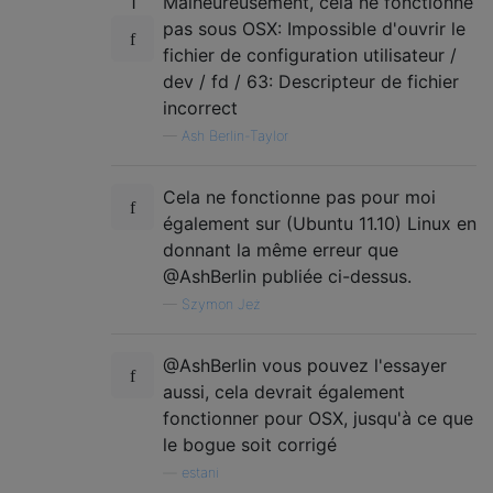
1
Malheureusement, cela ne fonctionne
pas sous OSX: Impossible d'ouvrir le
fichier de configuration utilisateur /
dev / fd / 63: Descripteur de fichier
incorrect
—
Ash Berlin-Taylor
Cela ne fonctionne pas pour moi
également sur (Ubuntu 11.10) Linux en
donnant la même erreur que
@AshBerlin publiée ci-dessus.
—
Szymon Jeż
@AshBerlin vous pouvez l'essayer
aussi, cela devrait également
fonctionner pour OSX, jusqu'à ce que
le bogue soit corrigé
—
estani