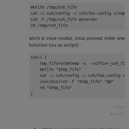
mkfifo /tmp/ssh_fifo

cat ~/.ssh/config ~/.ssh/foo.config >/tmp/s
ssh -F /tmp/ssh_fifo myserver

alors si vous voulez, vous pouvez créer une
fonction (ou un script):
ssh() {

    tmp_fifo=$(mktemp -u --suffix=_ssh_fifo
    mkfifo "$tmp_fifo" 

    cat ~/.ssh/config ~/.ssh/foo.config >"$
    /usr/bin/ssh -F "$tmp_fifo" "$@"

    rm "$tmp_fifo"

—
estani
source