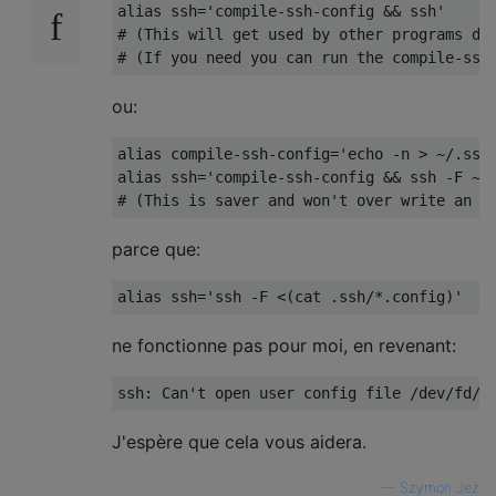
alias ssh='compile-ssh-config && ssh'

# (This will get used by other programs dep
ou:
alias compile-ssh-config='echo -n > ~/.ssh/
alias ssh='compile-ssh-config && ssh -F ~/.
parce que:
ne fonctionne pas pour moi, en revenant:
J'espère que cela vous aidera.
—
Szymon Jeż