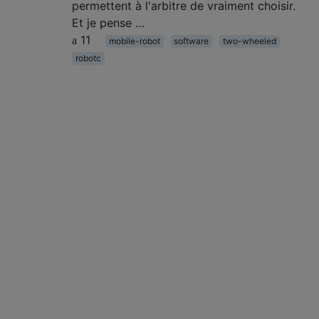
permettent à l'arbitre de vraiment choisir.
Et je pense …
11
mobile-robot
software
two-wheeled
robotc