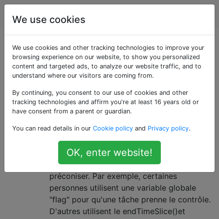
Robotique
Étiquettes
Account
We use cookies
Questions marquées
We use cookies and other tracking technologies to improve your
browsing experience on our website, to show you personalized
content and targeted ads, to analyze our website traffic, and to
«robotc»
understand where our visitors are coming from.
By continuing, you consent to our use of cookies and other
Façon correcte d'utiliser
2
tracking technologies and affirm you're at least 16 years old or
l'architecture de subsomption avec
have consent from a parent or guardian.
Robot C
You can read details in our
Cookie policy
and
Privacy policy
.
J'ai lu beaucoup de choses récemment sur
OK, enter website!
l' architecture de subsomption et il y a
plusieurs façons dont les gens semblent
préconiser. Par exemple, certaines
personnes utilisent une variable globale
"flag" pour qu'une tâche prenne le contrôle.
D'autres utilisent le endTimeSlice()et