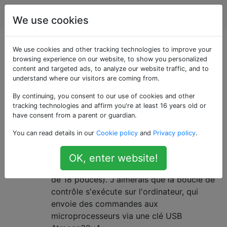
Robotique
Étiquettes
Account
We use cookies
Questions marquées
We use cookies and other tracking technologies to improve your
browsing experience on our website, to show you personalized
content and targeted ads, to analyze our website traffic, and to
«communication»
understand where our visitors are coming from.
By continuing, you consent to our use of cookies and other
Communication entre processeurs
3
tracking technologies and affirm you're at least 16 years old or
pour bras robotique
have consent from a parent or guardian.
Je construis un bras robotique hobby 6
You can read details in our
Cookie policy
and
Privacy policy
.
DOF et je me demande quelle est la
meilleure façon de communiquer entre les
OK, enter website!
processeurs (3-4 AVR, séparation maximale
de 18 pouces). J'aimerais que la boucle de
contrôle s'exécute sur l'ordinateur, qui
envoie des commandes aux
microprocesseurs via une clé USB