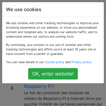
Raspberry
Étiquettes
We use cookies
Account
Pi
We use cookies and other tracking technologies to improve your
Questions marquées
browsing experience on our website, to show you personalized
content and targeted ads, to analyze our website traffic, and to
understand where our visitors are coming from.
«security»
By continuing, you consent to our use of cookies and other
tracking technologies and affirm you're at least 16 years old or
Questions liées à la sécurité des données sur le
have consent from a parent or guardian.
Raspberry Pi. Comprend également des questions sur
You can read details in our
Cookie policy
and
Privacy policy
.
son utilisation dans un système de sécurité (par
exemple comme pare-feu).
OK, enter website!
Que devrait-on faire pour sécuriser
4
Raspberry Pi?
Le fait de connecter des dizaines de
milliers de Raspberry Pi à Internet finira par
susciter l’intérêt de certaines personnes qui