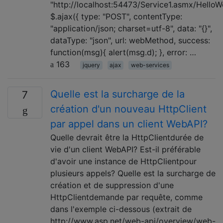
"http://localhost:54473/Service1.asmx/HelloWo
$.ajax({ type: "POST", contentType:
"application/json; charset=utf-8", data: "{}",
dataType: "json", url: webMethod, success:
function(msg){ alert(msg.d); }, error: …
163
jquery
ajax
web-services
Quelle est la surcharge de la
7
création d'un nouveau HttpClient
par appel dans un client WebAPI?
Quelle devrait être la HttpClientdurée de
vie d'un client WebAPI? Est-il préférable
d'avoir une instance de HttpClientpour
plusieurs appels? Quelle est la surcharge de
création et de suppression d'une
HttpClientdemande par requête, comme
dans l'exemple ci-dessous (extrait de
http://www.asp.net/web-api/overview/web-