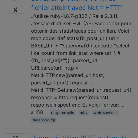
fichier atteint avec Net :: HTTP
J'utilise ruby-1.8.7-p302 / Rails 2.3.11.
J'essaie d'utiliser FQL (API Facebook) pour
obtenir des statistiques pour un lien. Voici
mon code: def stats(fb_post_url) url =
BASE_URI + "?query=#{URI.encode("select
like_count from link_stat where url=\"#
{fb_post_url}\"")}" parsed_url =
URI.parse(url) http =
Net::HTTP.new(parsed_url.host,
parsed_url.port) request =
Net::HTTP::Get.new(parsed_url.request_uri)
response = http.request(request)
response.inspect end Et voici l'erreur: …
158
ruby-on-rails
ruby
web-services
facebook-fql