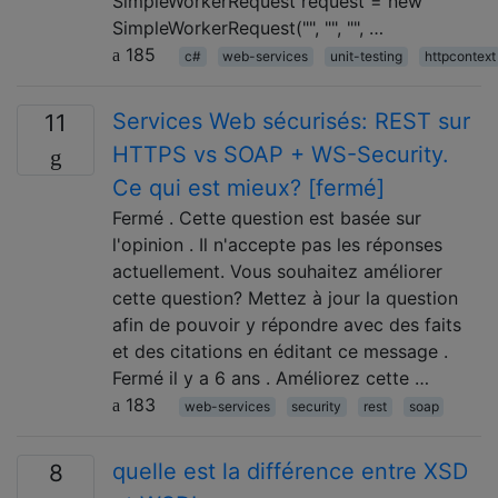
SimpleWorkerRequest request = new
SimpleWorkerRequest("", "", "", …
185
c#
web-services
unit-testing
httpcontext
Services Web sécurisés: REST sur
11
HTTPS vs SOAP + WS-Security.
Ce qui est mieux? [fermé]
Fermé . Cette question est basée sur
l'opinion . Il n'accepte pas les réponses
actuellement. Vous souhaitez améliorer
cette question? Mettez à jour la question
afin de pouvoir y répondre avec des faits
et des citations en éditant ce message .
Fermé il y a 6 ans . Améliorez cette …
183
web-services
security
rest
soap
quelle est la différence entre XSD
8