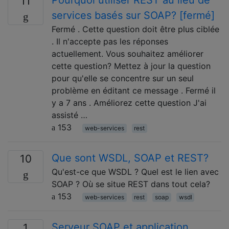
Pourquoi utiliser REST au lieu de
11
services basés sur SOAP? [fermé]
Fermé . Cette question doit être plus ciblée
. Il n'accepte pas les réponses
actuellement. Vous souhaitez améliorer
cette question? Mettez à jour la question
pour qu'elle se concentre sur un seul
problème en éditant ce message . Fermé il
y a 7 ans . Améliorez cette question J'ai
assisté …
153
web-services
rest
Que sont WSDL, SOAP et REST?
10
Qu'est-ce que WSDL ? Quel est le lien avec
SOAP ? Où se situe REST dans tout cela?
153
web-services
rest
soap
wsdl
Serveur SOAP et application
1