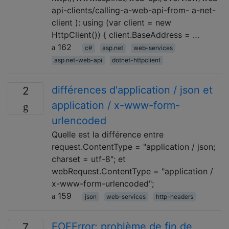
api-clients/calling-a-web-api-from- a-net-
client ): using (var client = new
HttpClient()) { client.BaseAddress = …
162
c#
asp.net
web-services
asp.net-web-api
dotnet-httpclient
différences d'application / json et
2
application / x-www-form-
urlencoded
Quelle est la différence entre
request.ContentType = "application / json;
charset = utf-8"; et
webRequest.ContentType = "application /
x-www-form-urlencoded";
159
json
web-services
http-headers
EOFError: problème de fin de
7