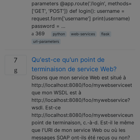
parameters @app.route('/login', methods=
['GET', 'POST']) def login(): username =
request.form['username'] print(username)
password = …
369
python
web-services
flask
url-parameters
Qu'est-ce qu'un point de
7
terminaison de service Web?
Disons que mon service Web est situé à
http://localhost:8080/foo/mywebserviceet
que mon WSDL est à
http://localhost:8080/foo/mywebservice?
wsdl. Est-ce
http://localhost:8080/foo/mywebserviceun
point de terminaison, c.-à-d. Est-il le même
que l'URI de mon service Web ou où les
messages SOAP ont-ils été reçus ou non?