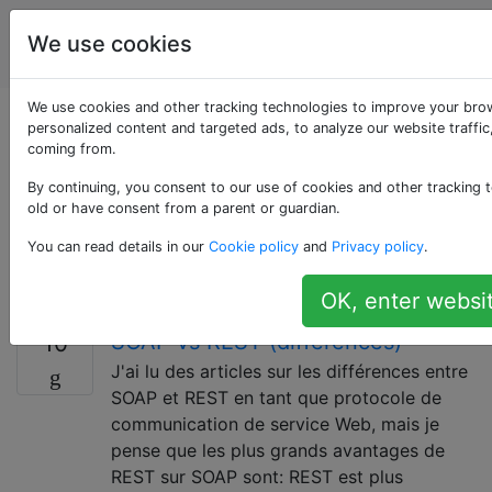
La
Étiquettes
We use cookies
Account
programmation
We use cookies and other tracking technologies to improve your bro
Questions marquées
personalized content and targeted ads, to analyze our website traffic
coming from.
«web-services»
By continuing, you consent to our use of cookies and other tracking t
old or have consent from a parent or guardian.
Un «service Web» est un système logiciel conçu pour
You can read details in our
Cookie policy
and
Privacy policy
.
prendre en charge une interaction interopérable de
machine à machine sur le World Wide Web.
OK, enter websit
SOAP vs REST (différences)
10
J'ai lu des articles sur les différences entre
SOAP et REST en tant que protocole de
communication de service Web, mais je
pense que les plus grands avantages de
REST sur SOAP sont: REST est plus