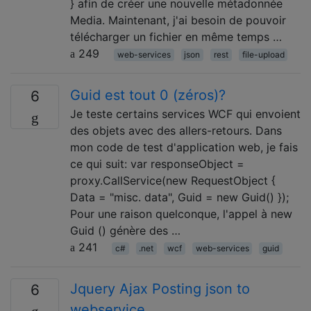
} afin de créer une nouvelle métadonnée
Media. Maintenant, j'ai besoin de pouvoir
télécharger un fichier en même temps …
249
web-services
json
rest
file-upload
Guid est tout 0 (zéros)?
6
Je teste certains services WCF qui envoient
des objets avec des allers-retours. Dans
mon code de test d'application web, je fais
ce qui suit: var responseObject =
proxy.CallService(new RequestObject {
Data = "misc. data", Guid = new Guid() });
Pour une raison quelconque, l'appel à new
Guid () génère des …
241
c#
.net
wcf
web-services
guid
Jquery Ajax Posting json to
6
webservice