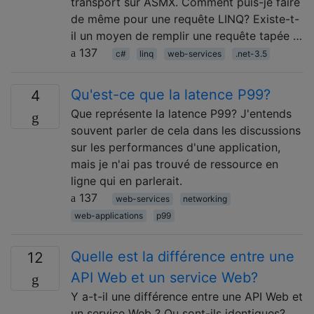
transport sur ASMX. Comment puis-je faire
de même pour une requête LINQ? Existe-t-
il un moyen de remplir une requête tapée …
137
c#
linq
web-services
.net-3.5
Qu'est-ce que la latence P99?
4
Que représente la latence P99? J'entends
souvent parler de cela dans les discussions
sur les performances d'une application,
mais je n'ai pas trouvé de ressource en
ligne qui en parlerait.
137
web-services
networking
web-applications
p99
Quelle est la différence entre une
12
API Web et un service Web?
Y a-t-il une différence entre une API Web et
un service Web ? Ou sont-ils identiques?