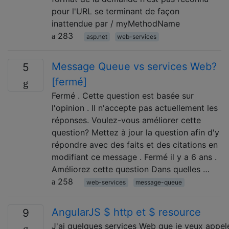
pour l'URL se terminant de façon
inattendue par / myMethodName
283
asp.net
web-services
Message Queue vs services Web?
5
[fermé]
Fermé . Cette question est basée sur
l'opinion . Il n'accepte pas actuellement les
réponses. Voulez-vous améliorer cette
question? Mettez à jour la question afin d'y
répondre avec des faits et des citations en
modifiant ce message . Fermé il y a 6 ans .
Améliorez cette question Dans quelles …
258
web-services
message-queue
AngularJS $ http et $ resource
9
J'ai quelques services Web que je veux appele