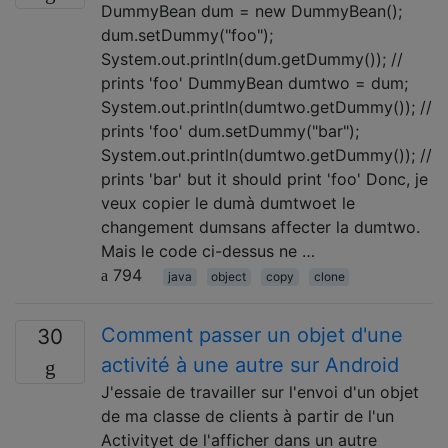
DummyBean dum = new DummyBean();
dum.setDummy("foo");
System.out.println(dum.getDummy()); //
prints 'foo' DummyBean dumtwo = dum;
System.out.println(dumtwo.getDummy()); //
prints 'foo' dum.setDummy("bar");
System.out.println(dumtwo.getDummy()); //
prints 'bar' but it should print 'foo' Donc, je
veux copier le dumà dumtwoet le
changement dumsans affecter la dumtwo.
Mais le code ci-dessus ne …
794
java
object
copy
clone
Comment passer un objet d'une
30
activité à une autre sur Android
J'essaie de travailler sur l'envoi d'un objet
de ma classe de clients à partir de l'un
Activityet de l'afficher dans un autre