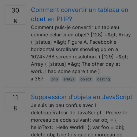
Comment convertir un tableau en
30
objet en PHP?
Comment puis-je convertir un tableau
comme celui-ci en objet? [128] =&gt; Array
( [status] =&gt; Figure A. Facebook's
horizontal scrollbars showing up on a
1024x768 screen resolution. ) [129] =&gt;
Array ( [status] =&gt; The other day at
work, I had some spare time )
367
php
arrays
object
casting
Suppression d'objets en JavaScript
11
Je suis un peu confus avec l'
deleteopérateur de JavaScript . Prenez le
morceau de code suivant: var obj = {
helloText: "Hello World!" }; var foo = obj;
delete obj; Une fois que ce morceau de