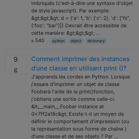
imbriqués (c'est-à-dire une syntaxe d'objet
de style javascript). Par exemple:
&gt;&gt;&gt; d = {'a': 1, 'b': {'c': 2}, 'd': ["hi",
{'foo': "bar"}]} Devrait être accessible de
cette manière: &gt;&gt;&gt; …
540
python
object
dictionary
Comment imprimer des instances
9
d'une classe en utilisant print ()?
J'apprends les cordes en Python. Lorsque
j'essaie d'imprimer un objet de classe
Foobarà l'aide de la print()fonction,
j'obtiens une sortie comme celle-ci:
&lt;__main__.Foobar instance at
0x7ff2a18c&gt; Existe-t-il un moyen de
définir le comportement d'impression (ou
la représentation sous forme de chaîne )
d'une classe et de ses objets ? Par …