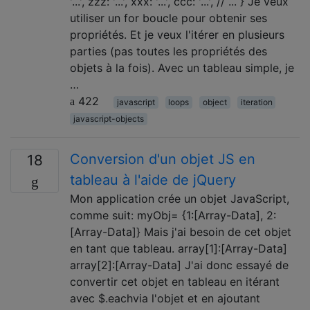
'...', zzz: '...', xxx: '...', ccc: '...', // ... } Je veux
utiliser un for boucle pour obtenir ses
propriétés. Et je veux l'itérer en plusieurs
parties (pas toutes les propriétés des
objets à la fois). Avec un tableau simple, je
…
422
javascript
loops
object
iteration
javascript-objects
Conversion d'un objet JS en
18
tableau à l'aide de jQuery
Mon application crée un objet JavaScript,
comme suit: myObj= {1:[Array-Data], 2:
[Array-Data]} Mais j'ai besoin de cet objet
en tant que tableau. array[1]:[Array-Data]
array[2]:[Array-Data] J'ai donc essayé de
convertir cet objet en tableau en itérant
avec $.eachvia l'objet et en ajoutant