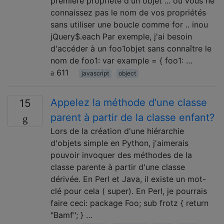
première propriété d'un objet ... où vous ne
connaissez pas le nom de vos propriétés
sans utiliser une boucle comme for .. inou
jQuery$.each Par exemple, j'ai besoin
d'accéder à un foo1objet sans connaître le
nom de foo1: var example = { foo1: …
611
javascript
object
Appelez la méthode d'une classe
15
parent à partir de la classe enfant?
Lors de la création d'une hiérarchie
d'objets simple en Python, j'aimerais
pouvoir invoquer des méthodes de la
classe parente à partir d'une classe
dérivée. En Perl et Java, il existe un mot-
clé pour cela ( super). En Perl, je pourrais
faire ceci: package Foo; sub frotz { return
"Bamf"; } …