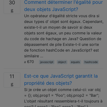
Comment déterminer l'égalité pour
30
deux objets JavaScript?
Un opérateur d'égalité stricte vous dira si
deux types d' objet sont égaux. Cependant,
existe-t-il un moyen de savoir si deux
objets sont égaux, un peu comme la valeur
du code de hachage en Java? Question de
dépassement de pile Existe-t-il une sorte
de fonction hashCode en JavaScript? est
similaire …
670
javascript
object
equals
hashcode
Est-ce que JavaScript garantit la
11
propriété des objets?
Si je crée un objet comme celui-ci: var obj
= {}; obj.prop1 = "Foo"; obj.prop2 = "Bar";
L'objet résultant ressemblera-t-il toujours à
ceci? { prop1 : "Foo", prop2 : "Bar" }