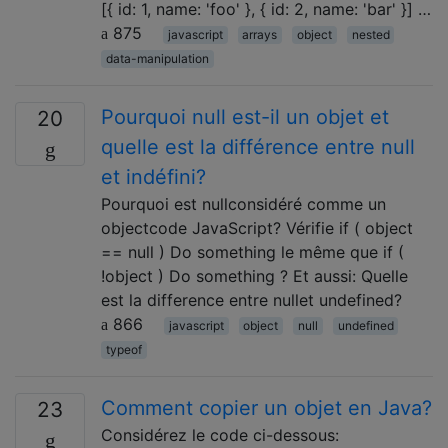
[{ id: 1, name: 'foo' }, { id: 2, name: 'bar' }] …
875
javascript
arrays
object
nested
data-manipulation
Pourquoi null est-il un objet et
20
quelle est la différence entre null
et indéfini?
Pourquoi est nullconsidéré comme un
objectcode JavaScript? Vérifie if ( object
== null ) Do something le même que if (
!object ) Do something ? Et aussi: Quelle
est la difference entre nullet undefined?
866
javascript
object
null
undefined
typeof
Comment copier un objet en Java?
23
Considérez le code ci-dessous: