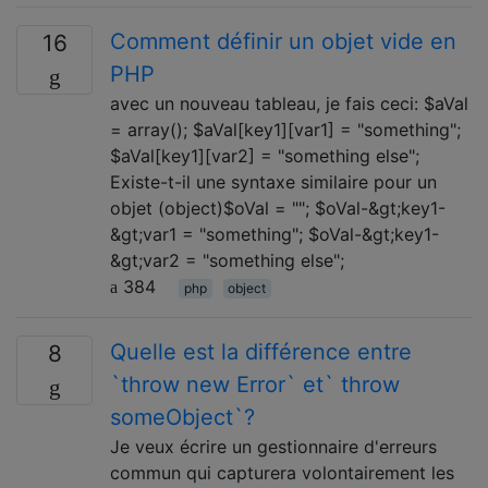
Comment définir un objet vide en
16
PHP
avec un nouveau tableau, je fais ceci: $aVal
= array(); $aVal[key1][var1] = "something";
$aVal[key1][var2] = "something else";
Existe-t-il une syntaxe similaire pour un
objet (object)$oVal = ""; $oVal-&gt;key1-
&gt;var1 = "something"; $oVal-&gt;key1-
&gt;var2 = "something else";
384
php
object
Quelle est la différence entre
8
`throw new Error` et` throw
someObject`?
Je veux écrire un gestionnaire d'erreurs
commun qui capturera volontairement les