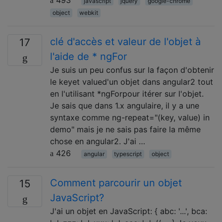
493
javascript
jquery
google-chrome
object
webkit
clé d'accès et valeur de l'objet à
17
l'aide de * ngFor
Je suis un peu confus sur la façon d'obtenir
le keyet valued'un objet dans angular2 tout
en l'utilisant *ngForpour itérer sur l'objet.
Je sais que dans 1.x angulaire, il y a une
syntaxe comme ng-repeat="(key, value) in
demo" mais je ne sais pas faire la même
chose en angular2. J'ai …
426
angular
typescript
object
Comment parcourir un objet
15
JavaScript?
J'ai un objet en JavaScript: { abc: '...', bca: