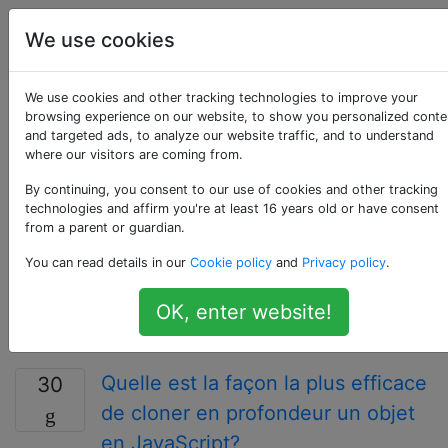
La
Étiquettes
We use cookies
Account
programmation
We use cookies and other tracking technologies to improve your
Questions marquées
browsing experience on our website, to show you personalized conte
and targeted ads, to analyze our website traffic, and to understand
where our visitors are coming from.
«object»
By continuing, you consent to our use of cookies and other tracking
technologies and affirm you're at least 16 years old or have consent
Un objet est une entité qui peut être manipulée par
from a parent or guardian.
des commandes dans un langage de programmation.
You can read details in our
Cookie policy
and
Privacy policy
.
Un objet peut être une valeur, une variable, une
fonction ou une structure de données complexe. Dans
OK, enter website!
la programmation orientée objet, un objet fait
référence à une instance d'une classe.
Quelle est la façon la plus efficace
30
de cloner en profondeur un objet
en JavaScript?