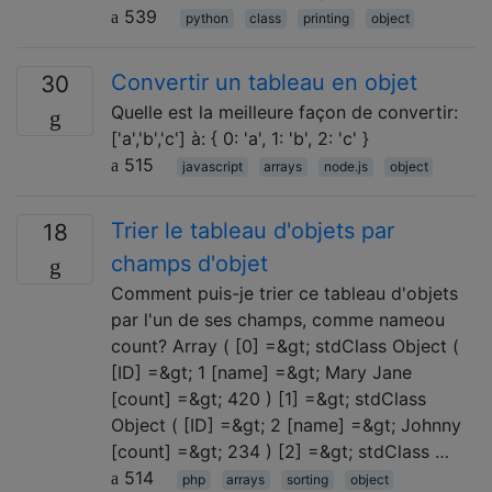
539
python
class
printing
object
Convertir un tableau en objet
30
Quelle est la meilleure façon de convertir:
['a','b','c'] à: { 0: 'a', 1: 'b', 2: 'c' }
515
javascript
arrays
node.js
object
Trier le tableau d'objets par
18
champs d'objet
Comment puis-je trier ce tableau d'objets
par l'un de ses champs, comme nameou
count? Array ( [0] =&gt; stdClass Object (
[ID] =&gt; 1 [name] =&gt; Mary Jane
[count] =&gt; 420 ) [1] =&gt; stdClass
Object ( [ID] =&gt; 2 [name] =&gt; Johnny
[count] =&gt; 234 ) [2] =&gt; stdClass …
514
php
arrays
sorting
object