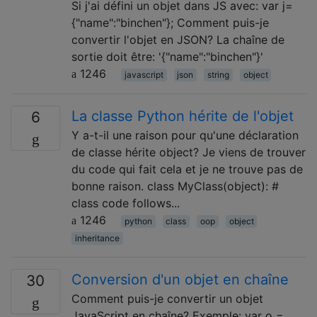
Si j'ai défini un objet dans JS avec: var j=
{"name":"binchen"}; Comment puis-je
convertir l'objet en JSON? La chaîne de
sortie doit être: '{"name":"binchen"}'
1246
javascript
json
string
object
La classe Python hérite de l'objet
6
Y a-t-il une raison pour qu'une déclaration
de classe hérite object? Je viens de trouver
du code qui fait cela et je ne trouve pas de
bonne raison. class MyClass(object): #
class code follows...
1246
python
class
oop
object
inheritance
Conversion d'un objet en chaîne
30
Comment puis-je convertir un objet
JavaScript en chaîne? Exemple: var o =