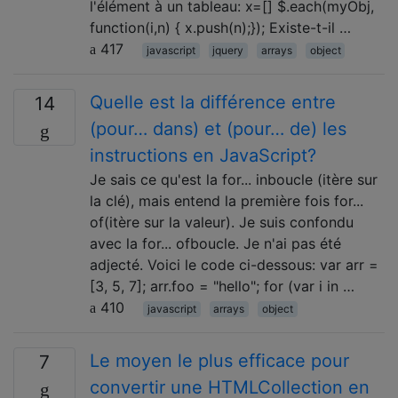
l'élément à un tableau: x=[] $.each(myObj,
function(i,n) { x.push(n);}); Existe-t-il …
417
javascript
jquery
arrays
object
Quelle est la différence entre
14
(pour… dans) et (pour… de) les
instructions en JavaScript?
Je sais ce qu'est la for... inboucle (itère sur
la clé), mais entend la première fois for...
of(itère sur la valeur). Je suis confondu
avec la for... ofboucle. Je n'ai pas été
adjecté. Voici le code ci-dessous: var arr =
[3, 5, 7]; arr.foo = "hello"; for (var i in …
410
javascript
arrays
object
Le moyen le plus efficace pour
7
convertir une HTMLCollection en