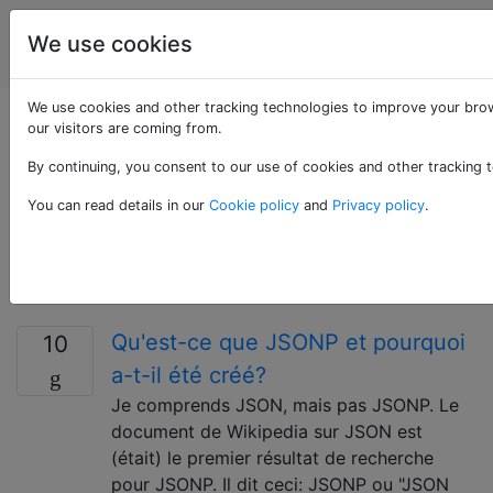
La
Étiquettes
We use cookies
Account
programmation
We use cookies and other tracking technologies to improve your brow
Questions marquées
our visitors are coming from.
By continuing, you consent to our use of cookies and other tracking t
«jsonp»
You can read details in our
Cookie policy
and
Privacy policy
.
JSON with Padding (JSONP) est une technique
permettant de contourner les limitations Ajax inter-
domaines.
Qu'est-ce que JSONP et pourquoi
10
a-t-il été créé?
Je comprends JSON, mais pas JSONP. Le
document de Wikipedia sur JSON est
(était) le premier résultat de recherche
pour JSONP. Il dit ceci: JSONP ou "JSON