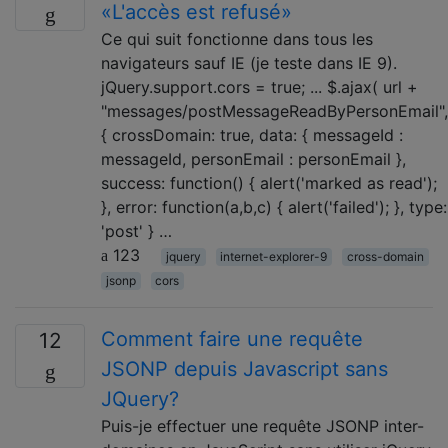
«L'accès est refusé»
Ce qui suit fonctionne dans tous les
navigateurs sauf IE (je teste dans IE 9).
jQuery.support.cors = true; ... $.ajax( url +
"messages/postMessageReadByPersonEmail",
{ crossDomain: true, data: { messageId :
messageId, personEmail : personEmail },
success: function() { alert('marked as read');
}, error: function(a,b,c) { alert('failed'); }, type:
'post' } …
123
jquery
internet-explorer-9
cross-domain
jsonp
cors
Comment faire une requête
12
JSONP depuis Javascript sans
JQuery?
Puis-je effectuer une requête JSONP inter-