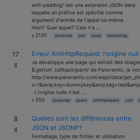
with padding" est une extension JSON dans
laquelle un préfixe est spécifié comme
argument d'entrée de l'appel lui-même.
Hein? Quel appel? Cela n'a …
2130
javascript
json
jsonp
terminology
Erreur XmlHttpRequest: l'origine nul
17
Je développe une page qui extrait des images 
$.get(url, callback)partir de Panoramio, je 
http://www.panoramio.com/wapi/data/get_ph
v=1&amp;key=dummykey&amp;tag=test&amp
. L'origine nulle n'est …
550
javascript
jquery
xmlhttprequest
cors
Quelles sont les différences entre
8
JSON et JSONP?
Formatage, type de fichier et utilisation