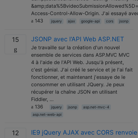
&amp;data%5BvideoSubmissionAllowed%5D=fal
Access-Control-Allow-Origin. J'ai essayé ave
143
jquery
ajax
google-api
cors
jsonp
JSONP avec l'API Web ASP.NET
15
Je travaille sur la création d'un nouvel
ensemble de services dans ASP.MVC MVC
4 à l'aide de l'API Web. Jusqu'à présent,
c'est génial. J'ai créé le service et je l'ai fait
fonctionner, et maintenant j'essaye de le
consommer en utilisant JQuery. Je peux
récupérer la chaîne JSON en utilisant
Fiddler, …
136
jquery
jsonp
asp.net-mvc-4
asp.net-web-api
IE9 jQuery AJAX avec CORS renvoie
12