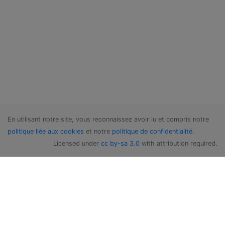
En utilisant notre site, vous reconnaissez avoir lu et compris notre
politique liée aux cookies
et notre
politique de confidentialité
.
Licensed under
cc by-sa 3.0
with attribution required.