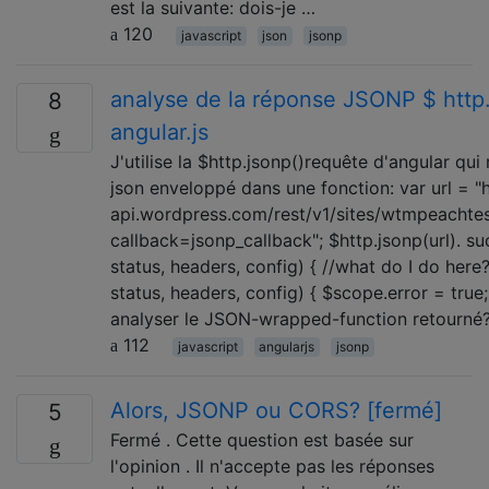
est la suivante: dois-je …
120
javascript
json
jsonp
analyse de la réponse JSONP $ http.
8
angular.js
J'utilise la $http.jsonp()requête d'angular qu
json enveloppé dans une fonction: var url = "h
api.wordpress.com/rest/v1/sites/wtmpeachte
callback=jsonp_callback"; $http.jsonp(url). s
status, headers, config) { //what do I do here?
status, headers, config) { $scope.error = tru
analyser le JSON-wrapped-function retourné
112
javascript
angularjs
jsonp
Alors, JSONP ou CORS? [fermé]
5
Fermé . Cette question est basée sur
l'opinion . Il n'accepte pas les réponses