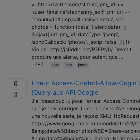
= 'http://twitter.com/status'; pm_url +=
'/user_timeline/stephenfry.json'; pm_url +=
'?count=10&amp;callback=photos'; var
photos = function (data) { alert(data); };
$.ajax({ url: pm_url, dataType: 'jsonp',
jsonpCallback: 'photos', jsonp: false, }); });
Violon: http://jsfiddle.net/R7EPt/6/ Devrait
produire une alerte, pour autant que …
187
ajax
json
jsonp
Erreur Access-Control-Allow-Origin l
6
jQuery aux API Google
J'ai beaucoup lu pour l'erreur 'Access-Contro
que je dois corriger :( Je joue avec l'API Goo
une nouvelle série, je reçois: XMLHttpReques
https://www.googleapis.com/moderator/v1/se
&amp;data%5Bdescription%5D=Share+and+ran
&amp;data%5Bname%5D=Eating+Healthy+%