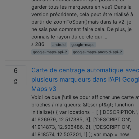
garder tous les marqueurs en vue? Dans la
version précédente, cela peut être réalisé à
partir de zoomToSpan()mais dans la v2, je
ne sais pas comment faire cela. De plus, je
connais le rayon du cercle qui …
286
android
google-maps
google-maps-api-2
google-maps-android-api-2
Carte de centrage automatique ave
6
plusieurs marqueurs dans l'API Goog
Maps v3
Voici ce que j'utilise pour afficher une carte 
broches / marqueurs: &lt;script&gt; function
initialize() { var locations = [ ['DESCRIPTION',
41.926979, 12.517385, 3], ['DESCRIPTION',
41.914873, 12.506486, 2], ['DESCRIPTION',
41.918574, 12.507201, 1] ]; var map = new