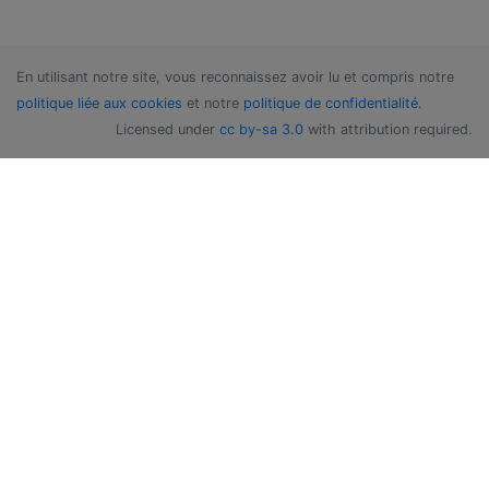
En utilisant notre site, vous reconnaissez avoir lu et compris notre
politique liée aux cookies
et notre
politique de confidentialité
.
Licensed under
cc by-sa 3.0
with attribution required.