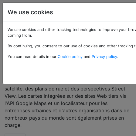
La
Étiquettes
We use cookies
Account
programmation
We use cookies and other tracking technologies to improve your brow
Questions marquées
coming from.
By continuing, you consent to our use of cookies and other tracking t
«google-maps»
You can read details in our
Cookie policy
and
Privacy policy
.
Google Maps est une application et une technologie
de service de cartographie Web pour ordinateur et
mobile fournie par Google, offrant des images
satellite, des plans de rue et des perspectives Street
View. Les cartes intégrées sur des sites Web tiers via
l'API Google Maps et un localisateur pour les
entreprises urbaines et d'autres organisations dans de
nombreux pays du monde sont également prises en
charge.