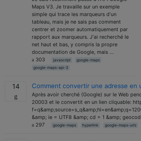
Maps V3. Je travaille sur un exemple
simple qui trace les marqueurs d'un
tableau, mais je ne sais pas comment
centrer et zoomer automatiquement par
rapport aux marqueurs. J'ai recherché le
net haut et bas, y compris la propre
documentation de Google, mais …
303
javascript
google-maps
google-maps-api-3
Comment convertir une adresse en 
14
Après avoir cherché (Google) sur le Web pend
20003 et le convertit en un lien cliquable: 
f=q&amp;source=s_q&amp;hl=en&amp;q=1200
&amp; ie = UTF8 &amp; cd = 1 &amp; geoco
297
google-maps
hyperlink
google-maps-urls