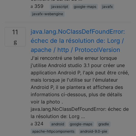
359
javascript
google-maps
javafx
javafx-webengine
java.lang.NoClassDefFoundError:
11
échec de la résolution de: Lorg /
apache / http / ProtocolVersion
J'ai rencontré une telle erreur lorsque
j'utilise Android studio 3.1 pour créer une
application Android P, l'apk peut être créé,
mais lorsque je l'utilise sur l'émulateur
Android P, il se plantera et affichera des
informations ci-dessous, plus de détails
voir la photo .
java.lang.NoClassDefFoundError: échec de
la résolution de: Lorg …
324
android
google-maps
gradle
apache-httpcomponents
android-9.0-pie