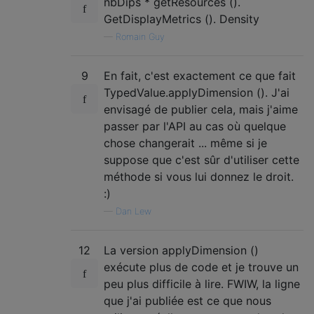
nbDips * getResources ().
GetDisplayMetrics (). Density
—
Romain Guy
9
En fait, c'est exactement ce que fait
TypedValue.applyDimension (). J'ai
envisagé de publier cela, mais j'aime
passer par l'API au cas où quelque
chose changerait ... même si je
suppose que c'est sûr d'utiliser cette
méthode si vous lui donnez le droit.
:)
—
Dan Lew
12
La version applyDimension ()
exécute plus de code et je trouve un
peu plus difficile à lire. FWIW, la ligne
que j'ai publiée est ce que nous