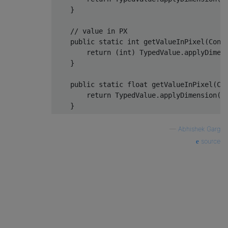
}
// value in PX
public
static
int
 getValueInPixel
(
Cont
return
(
int
)
TypedValue
.
applyDimen
}
public
static
float
 getValueInPixel
(
Co
return
TypedValue
.
applyDimension
(
T
}
—
Abhishek Garg
source