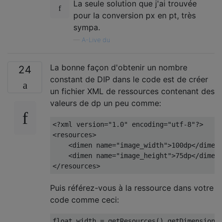
La seule solution que j'ai trouvée
pour la conversion px en pt, très
sympa.
—
A-Live du
La bonne façon d'obtenir un nombre
24
constant de DIP dans le code est de créer
un fichier XML de ressources contenant des
valeurs de dp un peu comme:
<?
xml version
=
"1.0"
 encoding
=
"utf-8"
?>
<resources>
<dimen
name
=
"image_width"
>
100dp
</dimen
<dimen
name
=
"image_height"
>
75dp
</dimen
</resources>
Puis référez-vous à la ressource dans votre
code comme ceci:
float
 width 
=
 getResources
().
getDimension
(