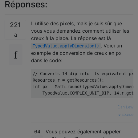
Réponses:
Il utilise des pixels, mais je suis sûr que
221
vous vous demandez comment utiliser les
creux à la place. La réponse est là
. Voici un
TypedValue.applyDimension()
exemple de conversion de creux en px
dans le code:
// Converts 14 dip into its equivalent px
Resources
 r 
=
 getResources
();
int
 px 
=
Math
.
round
(
TypedValue
.
applyDimens
TypedValue
.
COMPLEX_UNIT_DIP
,
14
,
r
.
getD
—
Dan Lew
source
64
Vous pouvez également appeler