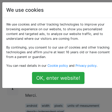
La
Étiquettes
We use cookies
Account
programmation
We use cookies and other tracking technologies to improve your
SetWidth (int pixels)
browsing experience on our website, to show you personalized
content and targeted ads, to analyze our website traffic, and to
understand where our visitors are coming from.
utilise-t-il dip ou px?
By continuing, you consent to our use of cookies and other tracking
technologies and affirm you're at least 16 years old or have consent
from a parent or guardian.
SetWidth (int pixels) utilise-t-il comme unité
95
You can read details in our
Cookie policy
and
Privacy policy
.
un pixel indépendant du périphérique ou un
pixel physique? Par exemple, setWidth (100)
OK, enter website!
définit-il la largeur d'une vue sur 100 creux
ou 100 px?
Merci.
android
width
pixels
units-of-measurement
density-independent-pixel