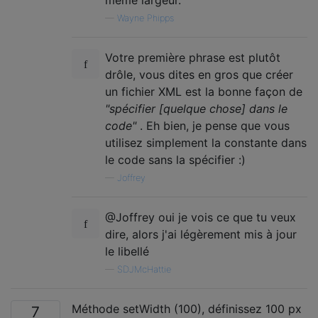
même largeur.
—
Wayne Phipps
Votre première phrase est plutôt
drôle, vous dites en gros que créer
un fichier XML est la bonne façon de
"spécifier [quelque chose] dans le
code"
. Eh bien, je pense que vous
utilisez simplement la constante dans
le code sans la spécifier :)
—
Joffrey
@Joffrey oui je vois ce que tu veux
dire, alors j'ai légèrement mis à jour
le libellé
—
SDJMcHattie
Méthode setWidth (100), définissez 100 px
7