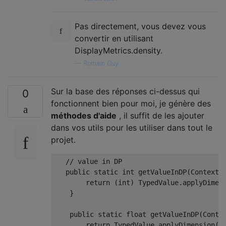
Pas directement, vous devez vous
convertir en utilisant
DisplayMetrics.density.
—
Romain Guy
Sur la base des réponses ci-dessus qui
0
fonctionnent bien pour moi, je génère des
méthodes d'aide
, il suffit de les ajouter
dans vos utils pour les utiliser dans tout le
projet.
// value in DP
public
static
int
 getValueInDP
(
Context
 
return
(
int
)
TypedValue
.
applyDimen
}
public
static
float
 getValueInDP
(
Conte
return
TypedValue
.
applyDimension
(
T