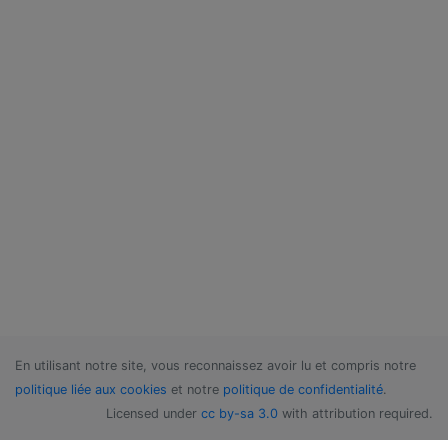
En utilisant notre site, vous reconnaissez avoir lu et compris notre
politique liée aux cookies
et notre
politique de confidentialité
.
Licensed under
cc by-sa 3.0
with attribution required.