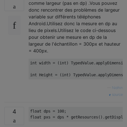
comme largeur (pas en dp) .Vous pouvez
donc rencontrer des problèmes de largeur
variable sur différents téléphones
Android.Utilisez donc la mesure en dp au
lieu de pixels.Utilisez le code ci-dessous
pour obtenir une mesure en dp de la
largeur de l'échantillon = 300px et hauteur
= 400px.
int
 width 
=
(
int
)
TypedValue
.
applyDimensio
int
Height
=
(
int
)
TypedValue
.
applyDimensi
—
Nidhin
source
4
float
 dps 
=
100
;
float
 pxs 
=
 dps 
*
 getResources
().
getDispla