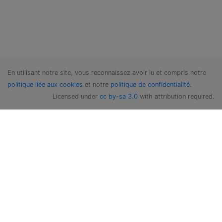
En utilisant notre site, vous reconnaissez avoir lu et compris notre
politique liée aux cookies
et notre
politique de confidentialité
.
Licensed under
cc by-sa 3.0
with attribution required.