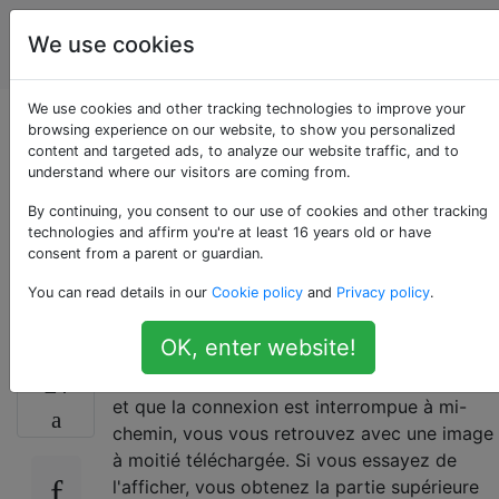
La
Étiquettes
We use cookies
Account
photographie
We use cookies and other tracking technologies to improve your
Existe-t-il un outil
browsing experience on our website, to show you personalized
content and targeted ads, to analyze our website traffic, and to
understand where our visitors are coming from.
pour vérifier
By continuing, you consent to our use of cookies and other tracking
l'intégrité des fichiers
technologies and affirm you're at least 16 years old or have
consent from a parent or guardian.
d'une série d'images?
You can read details in our
Cookie policy
and
Privacy policy
.
OK, enter website!
Parfois, lorsque vous téléchargez une image
21
et que la connexion est interrompue à mi-
chemin, vous vous retrouvez avec une image
à moitié téléchargée. Si vous essayez de
l'afficher, vous obtenez la partie supérieure