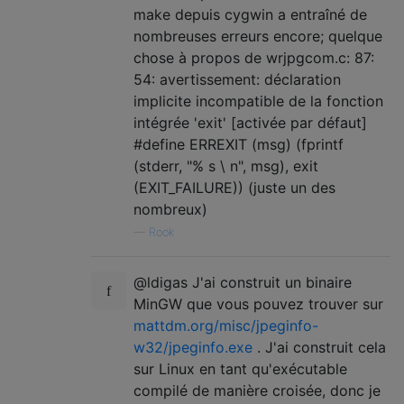
make depuis cygwin a entraîné de
nombreuses erreurs encore; quelque
chose à propos de wrjpgcom.c: 87:
54: avertissement: déclaration
implicite incompatible de la fonction
intégrée 'exit' [activée par défaut]
#define ERREXIT (msg) (fprintf
(stderr, "% s \ n", msg), exit
(EXIT_FAILURE)) (juste un des
nombreux)
—
Rook
@ldigas J'ai construit un binaire
MinGW que vous pouvez trouver sur
mattdm.org/misc/jpeginfo-
w32/jpeginfo.exe
. J'ai construit cela
sur Linux en tant qu'exécutable
compilé de manière croisée, donc je