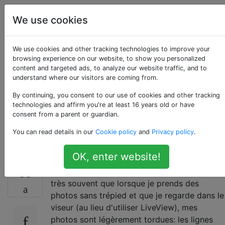
La
Étiquettes
We use cookies
Account
photographie
We use cookies and other tracking technologies to improve your
Comment garder
browsing experience on our website, to show you personalized
content and targeted ads, to analyze our website traffic, and to
understand where our visitors are coming from.
l'horizon droit lorsque
By continuing, you consent to our use of cookies and other tracking
je prends une photo
technologies and affirm you're at least 16 years old or have
consent from a parent or guardian.
(sans trépied)?
You can read details in our
Cookie policy
and
Privacy policy
.
OK, enter website!
J'utilise un reflex numérique et je constate
33
très souvent que lorsque je prends des
photos sans trépied et que je regarde dans le
viseur (au lieu d'utiliser LiveView), mes
photos sont légèrement tordues: les lignes