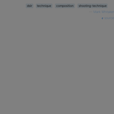
dslr
technique
composition
shooting-technique
—
Mark Whitaker
source