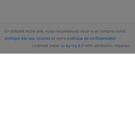
En utilisant notre site, vous reconnaissez avoir lu et compris notre
politique liée aux cookies
et notre
politique de confidentialité
.
Licensed under
cc by-sa 3.0
with attribution required.